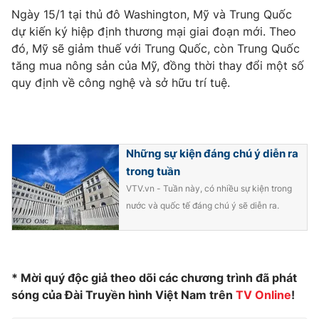
Ngày 15/1 tại thủ đô Washington, Mỹ và Trung Quốc
dự kiến ký hiệp định thương mại giai đoạn mới. Theo
đó, Mỹ sẽ giảm thuế với Trung Quốc, còn Trung Quốc
tăng mua nông sản của Mỹ, đồng thời thay đổi một số
THỜI BÁO VTV
quy định về công nghệ và sở hữu trí tuệ.
Theo dõi báo trên
Những sự kiện đáng chú ý diễn ra
trong tuần
Cơ quan chủ quản:
Đài Truyền hình Việt Nam
VTV.vn - Tuần này, có nhiều sự kiện trong
Cơ quan báo chí:
Thời báo VTV
nước và quốc tế đáng chú ý sẽ diễn ra.
Giấy phép hoạt động báo in và báo điện tử số 483/GP-BTTTT
cấp ngày 29/12/2023
Tổng Biên tập:
Vũ Thanh Thủy
Phó Tổng Biên tập:
Nguyễn Thị Mỹ Hạnh, Phạm Quốc Thắng,
* Mời quý độc giả theo dõi các chương trình đã phát
Nguyễn Trọng Ninh
sóng của Đài Truyền hình Việt Nam trên
TV Online
!
Tổng đài VTV:
024.38 355 931 - 024.38 355 932