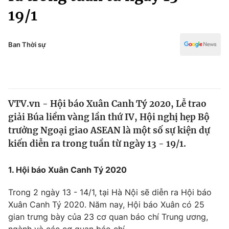
Chính trị
19/1
Truyền hình
Văn hóa - Giải trí
Xã hội
Y tế
Ban Thời sự
Đời sống
Pháp luật
Công nghệ
Giáo dục
Y tế
VTV.vn - Hội báo Xuân Canh Tý 2020, Lễ trao
giải Búa liềm vàng lần thứ IV, Hội nghị hẹp Bộ
Thế giới
trưởng Ngoại giao ASEAN là một số sự kiện dự
Tin tức
kiến diễn ra trong tuần từ ngày 13 - 19/1.
Kinh tế
Thế giới đó đây
1. Hội báo Xuân Canh Tý 2020
Tài chính
Dữ liệu và đời sống
Câu chuyện quốc tế
Trong 2 ngày 13 - 14/1, tại Hà Nội sẽ diễn ra Hội báo
Thị trường
Xuân Canh Tý 2020. Năm nay, Hội báo Xuân có 25
Truyền hình
Góc doanh nghiệp
gian trưng bày của 23 cơ quan báo chí Trung ương,