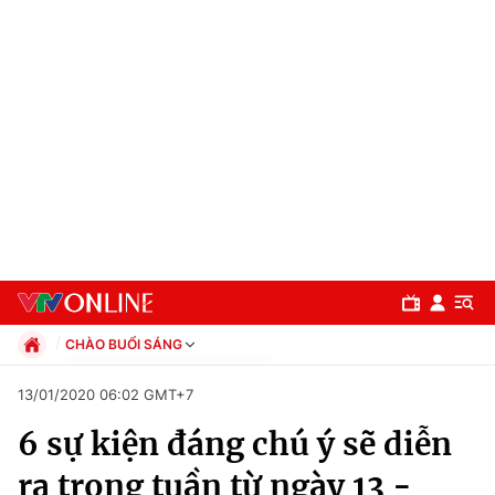
CHÀO BUỔI SÁNG
Chính trị
13/01/2020 06:02 GMT+7
Xã hội
6 sự kiện đáng chú ý sẽ diễn
Pháp luật
Chuyên mục
Kinh tế
ra trong tuần từ ngày 13 -
Thể thao