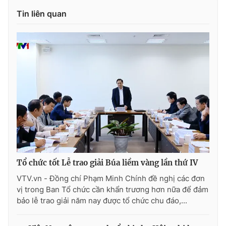
Ðiện thoại Thời báo VTV:
024.66 897 897
Tin liên quan
Email:
toasoan@vtv.vn
Liên hệ quảng cáo:
024-7300.7108
Tổ chức tốt Lễ trao giải Búa liềm vàng lần thứ IV
® Cấm sao chép dưới mọi hình thức nếu không có sự chấp
VTV.vn - Đồng chí Phạm Minh Chính đề nghị các đơn
thuận bằng văn bản. Ghi rõ nguồn VTV.vn khi phát hành lại
vị trong Ban Tổ chức cần khẩn trương hơn nữa để đảm
thông tin từ website này.
bảo lễ trao giải năm nay được tổ chức chu đáo,...