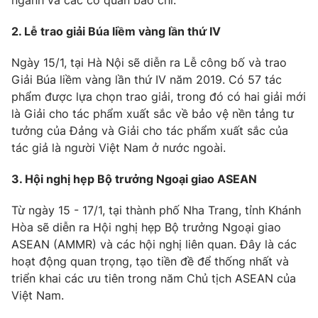
ngành và các cơ quan báo chí.
Phim VTV
Giải trí
2. Lễ trao giải Búa liềm vàng lần thứ IV
Hậu trường
Điện ảnh
Đời sống
Nhân vật
Ngày 15/1, tại Hà Nội sẽ diễn ra Lễ công bố và trao
Âm nhạc
Giải Búa liềm vàng lần thứ IV năm 2019. Có 57 tác
Du lịch
Khán giả
phẩm được lựa chọn trao giải, trong đó có hai giải mới
Giáo dục
Sao
là Giải cho tác phẩm xuất sắc về bảo vệ nền tảng tư
Làm đẹp
Giải sao mai
Tuyển sinh
tưởng của Đảng và Giải cho tác phẩm xuất sắc của
Công nghệ
Chất lượng cuộc sống
tác giả là người Việt Nam ở nước ngoài.
Học trực tuyến
Hitech Công nghệ tương lai
3. Hội nghị hẹp Bộ trưởng Ngoại giao ASEAN
Giao lưu trực tuyến
Sản phẩm
Từ ngày 15 - 17/1, tại thành phố Nha Trang, tỉnh Khánh
Lịch phát sóng
Thị trường
Hòa sẽ diễn ra Hội nghị hẹp Bộ trưởng Ngoại giao
ASEAN (AMMR) và các hội nghị liên quan. Đây là các
Tư vấn
hoạt động quan trọng, tạo tiền đề để thống nhất và
Chuyên mục khác
triển khai các ưu tiên trong năm Chủ tịch ASEAN của
Việt Nam.
Emagazine
Podcast