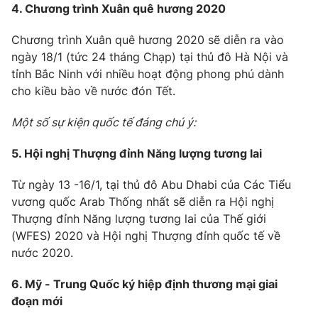
4. Chương trình Xuân quê hương 2020
Photo
Infographic
Chương trình Xuân quê hương 2020 sẽ diễn ra vào
ngày 18/1 (tức 24 tháng Chạp) tại thủ đô Hà Nội và
Video
Shorts video
tỉnh Bắc Ninh với nhiều hoạt động phong phú dành
cho kiều bào về nước đón Tết.
VTV Money
VTV Thể thao
Một số sự kiện quốc tế đáng chú ý:
VTV Sức khoẻ
Bất động sản
5. Hội nghị Thượng đỉnh Năng lượng tương lai
Từ ngày 13 -16/1, tại thủ đô Abu Dhabi của Các Tiểu
Thị trường 24h
Tấm lòng Việt
vương quốc Arab Thống nhất sẽ diễn ra Hội nghị
Thượng đỉnh Năng lượng tương lai của Thế giới
VTV4
Vươn mình bằng AI
(WFES) 2020 và Hội nghị Thượng đỉnh quốc tế về
nước 2020.
VTV9
VTV8
6. Mỹ - Trung Quốc ký hiệp định thương mại giai
đoạn mới
Liên hệ tòa soạn
English