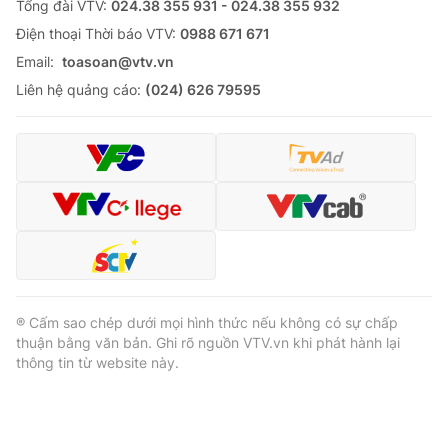
Tổng đài VTV:
024.38 355 931 - 024.38 355 932
Ðiện thoại Thời báo VTV:
0988 671 671
Email:
toasoan@vtv.vn
Liên hệ quảng cáo:
(024) 626 79595
® Cấm sao chép dưới mọi hình thức nếu không có sự chấp
thuận bằng văn bản. Ghi rõ nguồn VTV.vn khi phát hành lại
thông tin từ website này.