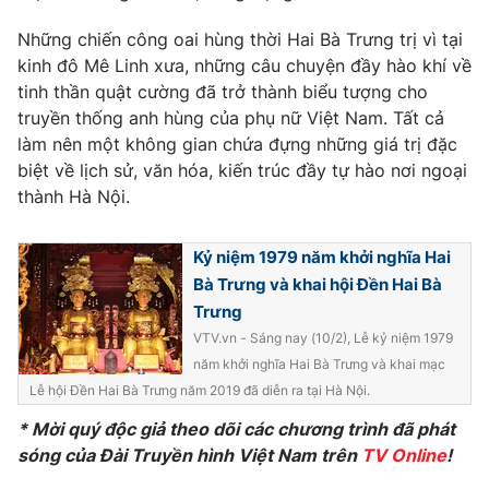
Những chiến công oai hùng thời Hai Bà Trưng trị vì tại
kinh đô Mê Linh xưa, những câu chuyện đầy hào khí về
tinh thần quật cường đã trở thành biểu tượng cho
THỜI BÁO VTV
truyền thống anh hùng của phụ nữ Việt Nam. Tất cả
làm nên một không gian chứa đựng những giá trị đặc
biệt về lịch sử, văn hóa, kiến trúc đầy tự hào nơi ngoại
thành Hà Nội.
Theo dõi báo trên
Kỷ niệm 1979 năm khởi nghĩa Hai
Cơ quan chủ quản:
Đài Truyền hình Việt Nam
Bà Trưng và khai hội Đền Hai Bà
Cơ quan báo chí:
Thời báo VTV
Trưng
Giấy phép hoạt động báo in và báo điện tử số 483/GP-BTTTT
VTV.vn - Sáng nay (10/2), Lễ kỷ niệm 1979
cấp ngày 29/12/2023
năm khởi nghĩa Hai Bà Trưng và khai mạc
Tổng Biên tập:
Vũ Thanh Thủy
Lễ hội Đền Hai Bà Trưng năm 2019 đã diễn ra tại Hà Nội.
Phó Tổng Biên tập:
Nguyễn Thị Mỹ Hạnh, Phạm Quốc Thắng,
* Mời quý độc giả theo dõi các chương trình đã phát
Nguyễn Trọng Ninh
sóng của Đài Truyền hình Việt Nam trên
TV Online
!
Tổng đài VTV:
024.38 355 931 - 024.38 355 932