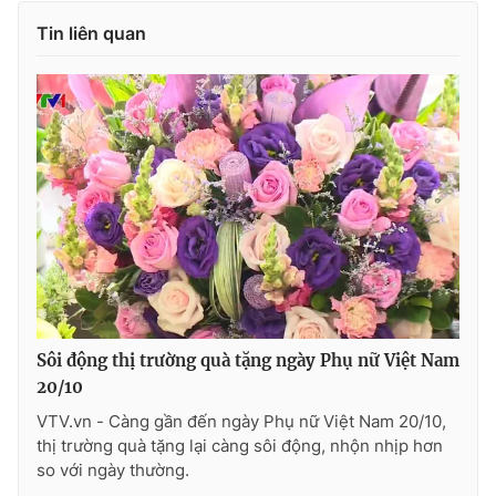
Ðiện thoại Thời báo VTV:
024.66 897 897
Tin liên quan
Email:
toasoan@vtv.vn
Liên hệ quảng cáo:
024-7300.7108
Sôi động thị trường quà tặng ngày Phụ nữ Việt Nam
20/10
® Cấm sao chép dưới mọi hình thức nếu không có sự chấp
thuận bằng văn bản. Ghi rõ nguồn VTV.vn khi phát hành lại
VTV.vn - Càng gần đến ngày Phụ nữ Việt Nam 20/10,
thông tin từ website này.
thị trường quà tặng lại càng sôi động, nhộn nhịp hơn
so với ngày thường.