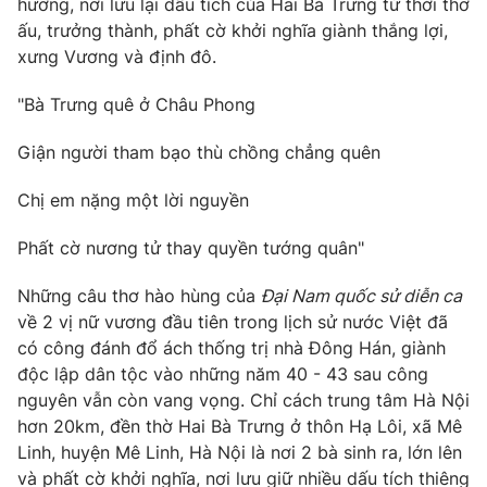
hương, nơi lưu lại dấu tích của Hai Bà Trưng từ thời thơ
Phim VTV
Giải trí
ấu, trưởng thành, phất cờ khởi nghĩa giành thắng lợi,
Hậu trường
xưng Vương và định đô.
Điện ảnh
Đời sống
Nhân vật
"Bà Trưng quê ở Châu Phong
Âm nhạc
Du lịch
Khán giả
Giáo dục
Giận người tham bạo thù chồng chẳng quên
Sao
Làm đẹp
Giải sao mai
Tuyển sinh
Chị em nặng một lời nguyền
Công nghệ
Chất lượng cuộc sống
Học trực tuyến
Phất cờ nương tử thay quyền tướng quân"
Hitech Công nghệ tương lai
Giao lưu trực tuyến
Những câu thơ hào hùng của
Đại Nam quốc sử diễn ca
Sản phẩm
về 2 vị nữ vương đầu tiên trong lịch sử nước Việt đã
Lịch phát sóng
Thị trường
có công đánh đổ ách thống trị nhà Đông Hán, giành
độc lập dân tộc vào những năm 40 - 43 sau công
Tư vấn
nguyên vẫn còn vang vọng. Chỉ cách trung tâm Hà Nội
Chuyên mục khác
hơn 20km, đền thờ Hai Bà Trưng ở thôn Hạ Lôi, xã Mê
Linh, huyện Mê Linh, Hà Nội là nơi 2 bà sinh ra, lớn lên
Emagazine
Podcast
và phất cờ khởi nghĩa, nơi lưu giữ nhiều dấu tích thiêng