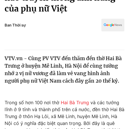
Chính trị
của phụ nữ Việt
Truyền hình
Văn hóa - Giải trí
Xã hội
Y tế
Ban Thời sự
Đời sống
Pháp luật
Công nghệ
Giáo dục
Y tế
VTV.vn - Cùng PV VTV đến thăm đền thờ Hai Bà
Trưng ở huyện Mê Linh, Hà Nội để cùng tưởng
Thế giới
nhớ 2 vị nữ vương đã làm vẻ vang hình ảnh
Tin tức
người phụ nữ Việt Nam cách đây gần 20 thế kỷ.
Kinh tế
Thế giới đó đây
Tài chính
Dữ liệu và đời sống
Trong số hơn 100 nơi thờ
Hai Bà Trưng
và các tướng
Câu chuyện quốc tế
Thị trường
lĩnh ở 9 tỉnh và thành phố trên cả nước, đền thờ Hai Bà
Trưng ở thôn Hạ Lôi, xã Mê Linh, huyện Mê Linh, Hà
Truyền hình
Góc doanh nghiệp
Nội có ý nghĩa đặc biệt quan trọng. Bởi đây là quê