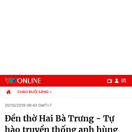
CHÀO BUỔI SÁNG
Chính trị
20/10/2019 09:43 GMT+7
Xã hội
Đền thờ Hai Bà Trưng - Tự
Pháp luật
Chuyên mục
Kinh tế
hào truyền thống anh hùng
Thể thao