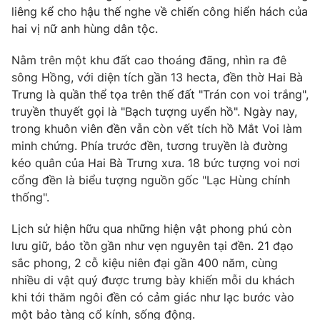
liêng kể cho hậu thế nghe về chiến công hiển hách của
Photo
Infographic
hai vị nữ anh hùng dân tộc.
Nằm trên một khu đất cao thoáng đãng, nhìn ra đê
Video
Shorts video
sông Hồng, với diện tích gần 13 hecta, đền thờ Hai Bà
Trưng là quần thể tọa trên thế đất "Trán con voi trắng",
VTV Money
VTV Thể thao
truyền thuyết gọi là "Bạch tượng uyển hồ". Ngày nay,
trong khuôn viên đền vẫn còn vết tích hồ Mắt Voi làm
minh chứng. Phía trước đền, tương truyền là đường
VTV Sức khoẻ
Bất động sản
kéo quân của Hai Bà Trưng xưa. 18 bức tượng voi nơi
cổng đền là biểu tượng nguồn gốc "Lạc Hùng chính
Thị trường 24h
Tấm lòng Việt
thống".
Lịch sử hiện hữu qua những hiện vật phong phú còn
VTV4
Vươn mình bằng AI
lưu giữ, bảo tồn gần như vẹn nguyên tại đền. 21 đạo
sắc phong, 2 cỗ kiệu niên đại gần 400 năm, cùng
VTV9
VTV8
nhiều di vật quý được trưng bày khiến mỗi du khách
khi tới thăm ngôi đền có cảm giác như lạc bước vào
Liên hệ tòa soạn
English
một bảo tàng cổ kính, sống động.