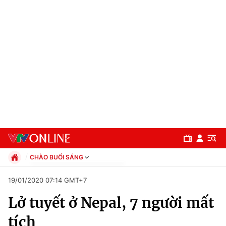
CHÀO BUỔI SÁNG
Chính trị
19/01/2020 07:14 GMT+7
Xã hội
Lở tuyết ở Nepal, 7 người mất
Pháp luật
Chuyên mục
Kinh tế
tích
Thể thao