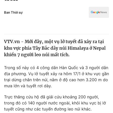
Chính trị
Truyền hình
Văn hóa - Giải trí
Ban Thời sự
Xã hội
Y tế
Đời sống
Pháp luật
Công nghệ
Giáo dục
VTV.vn - Mới đây, một vụ lở tuyết đã xảy ra tại
Y tế
khu vực phía Tây Bắc dãy núi Himalaya ở Nepal
khiến 7 người leo núi mất tích.
Thế giới
Trong số này có 4 công dân Hàn Quốc và 3 người dân
Tin tức
địa phương. Vụ lở tuyết xảy ra hôm 17/1 ở khu vực gần
Kinh tế
trại dừng chân trên núi, nằm ở độ cao hơn 3.200 m do
Thế giới đó đây
Tài chính
mưa lớn và tuyết rơi dày.
Dữ liệu và đời sống
Câu chuyện quốc tế
Thị trường
Trực thăng cứu hộ đã giải cứu khoảng 200 người,
trong đó có 140 người nước ngoài, khỏi khu vực bị lở
Truyền hình
Góc doanh nghiệp
tuyết cũng như các tuyến đường leo núi khác.