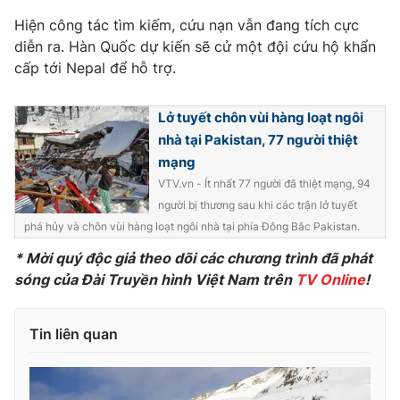
Phim VTV
Giải trí
Hiện công tác tìm kiếm, cứu nạn vẫn đang tích cực
Hậu trường
diễn ra. Hàn Quốc dự kiến sẽ cử một đội cứu hộ khẩn
Điện ảnh
cấp tới Nepal để hỗ trợ.
Đời sống
Nhân vật
Âm nhạc
Du lịch
Khán giả
Lở tuyết chôn vùi hàng loạt ngôi
Giáo dục
Sao
nhà tại Pakistan, 77 người thiệt
Làm đẹp
Giải sao mai
Tuyển sinh
mạng
Công nghệ
Chất lượng cuộc sống
VTV.vn - Ít nhất 77 người đã thiệt mạng, 94
Học trực tuyến
người bị thương sau khi các trận lở tuyết
Hitech Công nghệ tương lai
Giao lưu trực tuyến
phá hủy và chôn vùi hàng loạt ngôi nhà tại phía Đông Bắc Pakistan.
Sản phẩm
* Mời quý độc giả theo dõi các chương trình đã phát
Lịch phát sóng
sóng của Đài Truyền hình Việt Nam trên
TV Online
!
Thị trường
Tư vấn
Tin liên quan
Chuyên mục khác
Emagazine
Podcast