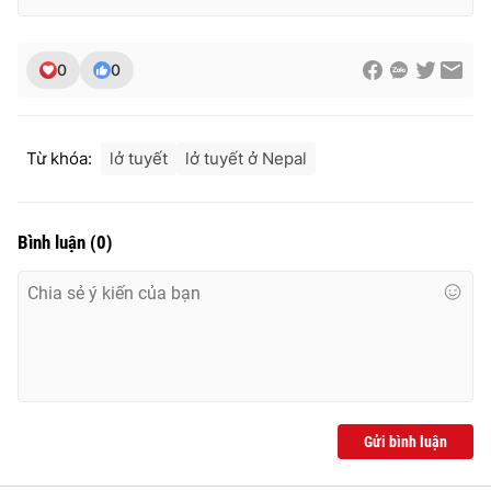
0
0
THỜI BÁO VTV
Từ khóa:
lở tuyết
lở tuyết ở Nepal
Theo dõi báo trên
Bình luận
(
0
)
Cơ quan chủ quản:
Đài Truyền hình Việt Nam
Cơ quan báo chí:
Thời báo VTV
Giấy phép hoạt động báo in và báo điện tử số 483/GP-BTTTT
cấp ngày 29/12/2023
Tổng Biên tập:
Vũ Thanh Thủy
Phó Tổng Biên tập:
Nguyễn Thị Mỹ Hạnh, Phạm Quốc Thắng,
Gửi bình luận
Nguyễn Trọng Ninh
Tổng đài VTV:
024.38 355 931 - 024.38 355 932