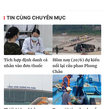
Ðiện thoại Thời báo VTV:
024.66 897 897
Email:
toasoan@vtv.vn
Liên hệ quảng cáo:
024-7300.7108
TIN CÙNG CHUYÊN MỤC
Tích hợp định danh cá
Hôm nay (20/6) dự kiến
nhân vào đơn thuốc
nối lại cầu phao Phong
Châu
® Cấm sao chép dưới mọi hình thức nếu không có sự chấp
thuận bằng văn bản. Ghi rõ nguồn VTV.vn khi phát hành lại
thông tin từ website này.