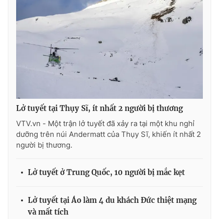
Photo
Infographic
Video
Shorts video
VTV Money
VTV Thể thao
VTV Sức khoẻ
Bất động sản
Lở tuyết tại Thụy Sĩ, ít nhất 2 người bị thương
VTV.vn - Một trận lở tuyết đã xảy ra tại một khu nghỉ
Thị trường 24h
Tấm lòng Việt
dưỡng trên núi Andermatt của Thụy Sĩ, khiến ít nhất 2
người bị thương.
VTV4
Vươn mình bằng AI
Lở tuyết ở Trung Quốc, 10 người bị mắc kẹt
VTV9
VTV8
Lở tuyết tại Áo làm 4 du khách Đức thiệt mạng
và mất tích
Liên hệ tòa soạn
English