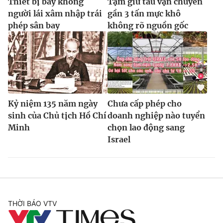
Thiết bị bay không
Tạm giữ tàu vận chuyển
người lái xâm nhập trái
gần 3 tấn mực khô
phép sân bay
không rõ nguồn gốc
Kỷ niệm 135 năm ngày
Chưa cấp phép cho
sinh của Chủ tịch Hồ Chí
doanh nghiệp nào tuyển
Minh
chọn lao động sang
Israel
THỜI BÁO VTV