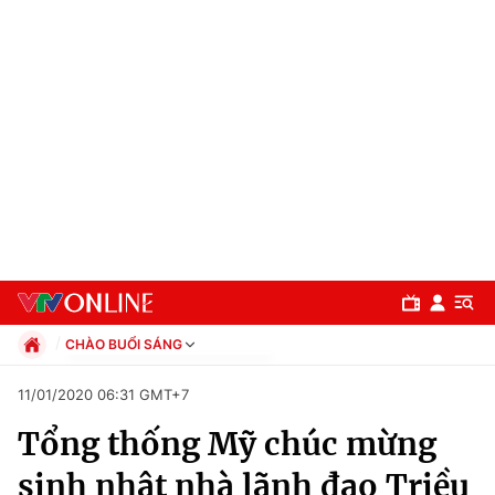
CHÀO BUỔI SÁNG
Chính trị
11/01/2020 06:31 GMT+7
Xã hội
Tổng thống Mỹ chúc mừng
Pháp luật
Chuyên mục
Kinh tế
sinh nhật nhà lãnh đạo Triều
Thể thao