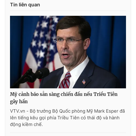
Tin liên quan
Photo
Infographic
Video
Shorts video
VTV Money
VTV Thể thao
VTV Sức khoẻ
Bất động sản
Thị trường 24h
Tấm lòng Việt
Mỹ cảnh báo sẵn sàng chiến đấu nếu Triều Tiên
VTV4
Vươn mình bằng AI
gây hấn
VTV.vn - Bộ trưởng Bộ Quốc phòng Mỹ Mark Esper đã
VTV9
VTV8
lên tiếng kêu gọi phía Triều Tiên có thái độ và hành
động kiềm chế.
Liên hệ tòa soạn
English