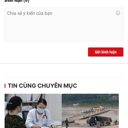
Ðiện thoại Thời báo VTV:
024.66 897 897
Email:
toasoan@vtv.vn
Liên hệ quảng cáo:
024-7300.7108
Gửi bình luận
TIN CÙNG CHUYÊN MỤC
® Cấm sao chép dưới mọi hình thức nếu không có sự chấp
thuận bằng văn bản. Ghi rõ nguồn VTV.vn khi phát hành lại
thông tin từ website này.