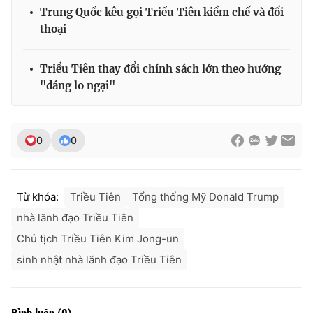
Trung Quốc kêu gọi Triều Tiên kiềm chế và đối
thoại
THỜI BÁO VTV
Triều Tiên thay đổi chính sách lớn theo hướng
"đáng lo ngại"
Theo dõi báo trên
0
0
Cơ quan chủ quản:
Đài Truyền hình Việt Nam
Cơ quan báo chí:
Thời báo VTV
Từ khóa:
Triều Tiên
Tổng thống Mỹ Donald Trump
Giấy phép hoạt động báo in và báo điện tử số 483/GP-BTTTT
nhà lãnh đạo Triều Tiên
cấp ngày 29/12/2023
Chủ tịch Triều Tiên Kim Jong-un
Tổng Biên tập:
Vũ Thanh Thủy
sinh nhật nhà lãnh đạo Triều Tiên
Phó Tổng Biên tập:
Nguyễn Thị Mỹ Hạnh, Phạm Quốc Thắng,
Nguyễn Trọng Ninh
Tổng đài VTV:
024.38 355 931 - 024.38 355 932
Bình luận
(
0
)