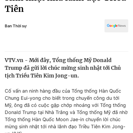
Chính trị
Tiên
Truyền hình
Văn hóa - Giải trí
Xã hội
Y tế
Ban Thời sự
Đời sống
Pháp luật
Công nghệ
Giáo dục
Y tế
VTV.vn - Mới đây, Tổng thống Mỹ Donald
Trump đã gửi lời chúc mừng sinh nhật tới Chủ
Thế giới
tịch Triều Tiên Kim Jong-un.
Tin tức
Kinh tế
Cố vấn an ninh hàng đầu của Tổng thống Hàn Quốc
Thế giới đó đây
Chung Eui-yong cho biết trong chuyến công du tới
Tài chính
Dữ liệu và đời sống
Mỹ, ông đã có cuộc gặp chớp nhoáng với Tổng thống
Câu chuyện quốc tế
Thị trường
Donald Trump tại Nhà Trắng và Tổng thống Mỹ đã nhờ
Tổng thống Hàn Quốc Moon Jae-in chuyển lời chúc
Truyền hình
Góc doanh nghiệp
mừng sinh nhật tới nhà lãnh đạo Triều Tiên Kim Jong-