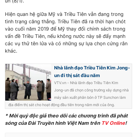
un (8/1).
Phim VTV
Giải trí
Hậu trường
Hiện quan hệ giữa Mỹ và Triều Tiên vẫn đang trong
Điện ảnh
tình trạng căng thẳng. Triều Tiên đã ra thời hạn chót
Đời sống
Nhân vật
vào cuối năm 2019 để Mỹ thay đổi chính sách trong
Âm nhạc
vấn đề Triều Tiên, nếu không nước này sẽ đẩy mạnh
Du lịch
Khán giả
Giáo dục
các vụ thử tên lửa và có những sự lựa chọn cứng rắn
Sao
Làm đẹp
Giải sao mai
khác.
Tuyển sinh
Công nghệ
Chất lượng cuộc sống
Học trực tuyến
Nhà lãnh đạo Triều Tiên Kim Jong-
Hitech Công nghệ tương lai
un đi thị sát đầu năm
Giao lưu trực tuyến
VTV.vn - Nhà lãnh đạo Triều Tiên Kim
Sản phẩm
Jong-un đã chọn công trường xây dựng nhà
Lịch phát sóng
Thị trường
máy sản xuất phân bón ở TP Sunchon làm
địa điểm thị sát cho hoạt động đầu tiên trong năm mới của ông.
Tư vấn
* Mời quý độc giả theo dõi các chương trình đã phát
Chuyên mục khác
sóng của Đài Truyền hình Việt Nam trên
TV Online
!
Emagazine
Podcast