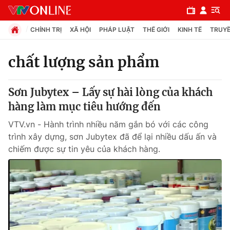
CHÍNH TRỊ
XÃ HỘI
PHÁP LUẬT
THẾ GIỚI
KINH TẾ
TRUYỀ
chất lượng sản phẩm
Chuyên mục
Sơn Jubytex – Lấy sự hài lòng của khách
Chính trị
hàng làm mục tiêu hướng đến
VTV.vn - Hành trình nhiều năm gắn bó với các công
Xã hội
trình xây dựng, sơn Jubytex đã để lại nhiều dấu ấn và
chiếm được sự tin yêu của khách hàng.
Pháp luật
Y tế
Thế giới