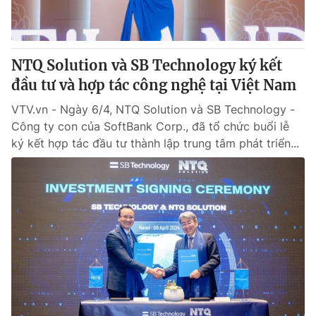
® Cấm sao chép dưới mọi hình thức nếu không có sự chấp
thuận bằng văn bản. Ghi rõ nguồn VTV.vn khi phát hành lại
NTQ Solution và SB Technology ký kết
thông tin từ website này.
đầu tư và hợp tác công nghệ tại Việt Nam
VTV.vn - Ngày 6/4, NTQ Solution và SB Technology -
Công ty con của SoftBank Corp., đã tổ chức buổi lễ
ký kết hợp tác đầu tư thành lập trung tâm phát triển...