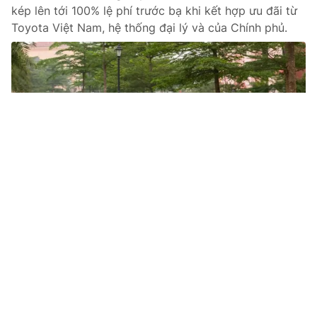
kép lên tới 100% lệ phí trước bạ khi kết hợp ưu đãi từ
Toyota Việt Nam, hệ thống đại lý và của Chính phủ.
Tin mới
Video
Live
Emagazine
Trang chủ
Gumar Plus vinh dự nhận được giải
thưởng "Sản phẩm vàng vì sức khỏe cộng
đồng"
VTV.vn - Sáng 15/9 tại Hà Nội, BPPharma vinh dự là