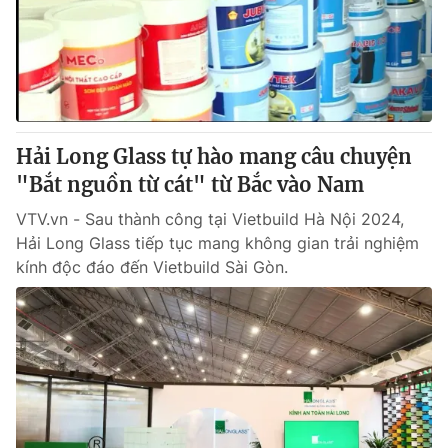
Tin tức
Kinh tế
Thế giới đó đây
Tài chính
Dữ liệu và đời sống
Câu chuyện quốc tế
Thị trường
Hải Long Glass tự hào mang câu chuyện
Truyền hình
Góc doanh nghiệp
"Bắt nguồn từ cát" từ Bắc vào Nam
Phim VTV
Giải trí
VTV.vn - Sau thành công tại Vietbuild Hà Nội 2024,
Hậu trường
Hải Long Glass tiếp tục mang không gian trải nghiệm
Điện ảnh
kính độc đáo đến Vietbuild Sài Gòn.
Đời sống
Nhân vật
Âm nhạc
Du lịch
Khán giả
Giáo dục
Sao
Làm đẹp
Giải sao mai
Tuyển sinh
Công nghệ
Chất lượng cuộc sống
Học trực tuyến
Hitech Công nghệ tương lai