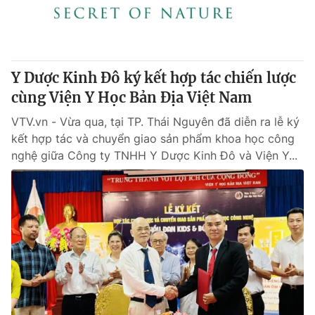
Thị trường 24h
Tấm lòng Việt
VTV4
Vươn mình bằng AI
Y Dược Kinh Đô ký kết hợp tác chiến lược
VTV9
VTV8
cùng Viện Y Học Bản Địa Việt Nam
VTV.vn - Vừa qua, tại TP. Thái Nguyên đã diễn ra lễ ký
Liên hệ tòa soạn
English
kết hợp tác và chuyển giao sản phẩm khoa học công
nghệ giữa Công ty TNHH Y Dược Kinh Đô và Viện Y...
THỜI BÁO VTV
Theo dõi báo trên
Cơ quan chủ quản:
Đài Truyền hình Việt Nam
Cơ quan báo chí:
Thời báo VTV