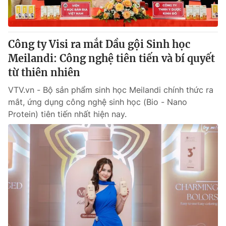
Giấy phép hoạt động báo in và báo điện tử số 483/GP-BTTTT
cấp ngày 29/12/2023
Tổng Biên tập:
Vũ Thanh Thủy
Công ty Visi ra mắt Dầu gội Sinh học
Phó Tổng Biên tập:
Nguyễn Thị Mỹ Hạnh, Phạm Quốc Thắng,
Meilandi: Công nghệ tiên tiến và bí quyết
Nguyễn Trọng Ninh
Tổng đài VTV:
từ thiên nhiên
024.38 355 931 - 024.38 355 932
Ðiện thoại Thời báo VTV:
024.66 897 897
VTV.vn - Bộ sản phẩm sinh học Meilandi chính thức ra
Email:
toasoan@vtv.vn
mắt, ứng dụng công nghệ sinh học (Bio - Nano
Liên hệ quảng cáo:
024-7300.7108
Protein) tiên tiến nhất hiện nay.