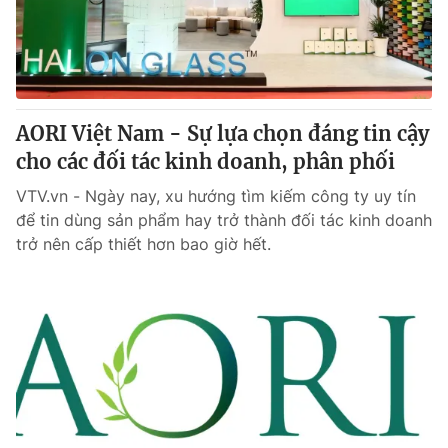
Giao lưu trực tuyến
Sản phẩm
Lịch phát sóng
Thị trường
Tư vấn
AORI Việt Nam - Sự lựa chọn đáng tin cậy
Chuyên mục khác
cho các đối tác kinh doanh, phân phối
Emagazine
Podcast
VTV.vn - Ngày nay, xu hướng tìm kiếm công ty uy tín
để tin dùng sản phẩm hay trở thành đối tác kinh doanh
Photo
Infographic
trở nên cấp thiết hơn bao giờ hết.
Video
Shorts video
VTV Money
VTV Thể thao
VTV Sức khoẻ
Bất động sản