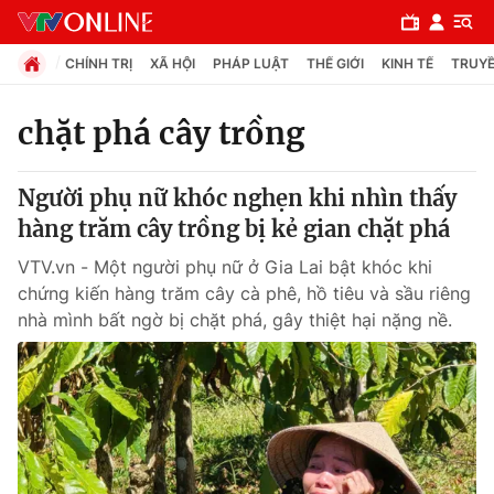
CHÍNH TRỊ
XÃ HỘI
PHÁP LUẬT
THẾ GIỚI
KINH TẾ
TRUYỀ
chặt phá cây trồng
Chuyên mục
Người phụ nữ khóc nghẹn khi nhìn thấy
Chính trị
hàng trăm cây trồng bị kẻ gian chặt phá
VTV.vn - Một người phụ nữ ở Gia Lai bật khóc khi
Xã hội
chứng kiến hàng trăm cây cà phê, hồ tiêu và sầu riêng
nhà mình bất ngờ bị chặt phá, gây thiệt hại nặng nề.
Pháp luật
Y tế
Thế giới