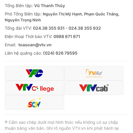
Giao lưu trực tuyến
Tổng Biên tập:
Vũ Thanh Thủy
Sản phẩm
Phó Tổng Biên tập:
Nguyễn Thị Mỹ Hạnh, Phạm Quốc Thắng,
Lịch phát sóng
Thị trường
Nguyễn Trọng Ninh
Tổng đài VTV:
024.38 355 931 - 024.38 355 932
Tư vấn
Ðiện thoại Thời báo VTV:
0988 671 671
Chuyên mục khác
Email:
toasoan@vtv.vn
Emagazine
Podcast
Liên hệ quảng cáo:
(024) 626 79595
Photo
Infographic
Video
Shorts video
VTV Money
VTV Thể thao
VTV Sức khoẻ
Bất động sản
® Cấm sao chép dưới mọi hình thức nếu không có sự chấp
thuận bằng văn bản. Ghi rõ nguồn VTV.vn khi phát hành lại