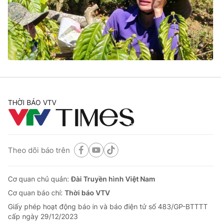
Tin tức
Kinh tế
Thế giới đó đây
Tài chính
Dữ liệu và đời sống
Câu chuyện quốc tế
Thị trường
Truyền hình
Góc doanh nghiệp
Phim VTV
THỜI BÁO VTV
Giải trí
Hậu trường
Điện ảnh
Đời sống
Nhân vật
Âm nhạc
Theo dõi báo trên
Du lịch
Khán giả
Giáo dục
Sao
Làm đẹp
Giải sao mai
Cơ quan chủ quản:
Đài Truyền hình Việt Nam
Tuyển sinh
Công nghệ
Cơ quan báo chí:
Thời báo VTV
Chất lượng cuộc sống
Học trực tuyến
Giấy phép hoạt động báo in và báo điện tử số 483/GP-BTTTT
Hitech Công nghệ tương lai
cấp ngày 29/12/2023