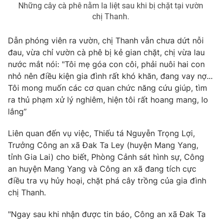
Những cây cà phê nằm la liệt sau khi bị chặt tại vườn
chị Thanh.
Dẫn phóng viên ra vườn, chị Thanh vẫn chưa dứt nỗi
THỜI BÁO VTV
đau, vừa chỉ vườn cà phê bị kẻ gian chặt, chị vừa lau
nước mắt nói: "Tôi mẹ góa con côi, phải nuôi hai con
nhỏ nên điều kiện gia đình rất khó khăn, đang vay nợ...
Tôi mong muốn các cơ quan chức năng cứu giúp, tìm
Theo dõi báo trên
ra thủ phạm xử lý nghiêm, hiện tôi rất hoang mang, lo
lắng”
Cơ quan chủ quản:
Đài Truyền hình Việt Nam
Liên quan đến vụ việc, Thiếu tá Nguyễn Trọng Lợi,
Cơ quan báo chí:
Thời báo VTV
Trưởng Công an xã Đak Ta Ley (huyện Mang Yang,
Giấy phép hoạt động báo in và báo điện tử số 483/GP-BTTTT
tỉnh Gia Lai) cho biết, Phòng Cảnh sát hình sự, Công
cấp ngày 29/12/2023
an huyện Mang Yang và Công an xã đang tích cực
Tổng Biên tập:
Vũ Thanh Thủy
điều tra vụ hủy hoại, chặt phá cây trồng của gia đình
Phó Tổng Biên tập:
Nguyễn Thị Mỹ Hạnh, Phạm Quốc Thắng,
chị Thanh.
Nguyễn Trọng Ninh
Tổng đài VTV:
024.38 355 931 - 024.38 355 932
"Ngay sau khi nhận được tin báo, Công an xã Đak Ta