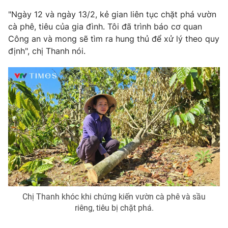
Phim VTV
Giải trí
"Ngày 12 và ngày 13/2, kẻ gian liên tục chặt phá vườn
Hậu trường
cà phê, tiêu của gia đình. Tôi đã trình báo cơ quan
Điện ảnh
Công an và mong sẽ tìm ra hung thủ để xử lý theo quy
Đời sống
Nhân vật
định", chị Thanh nói.
Âm nhạc
Du lịch
Khán giả
Giáo dục
Sao
Làm đẹp
Giải sao mai
Tuyển sinh
Công nghệ
Chất lượng cuộc sống
Học trực tuyến
Hitech Công nghệ tương lai
Giao lưu trực tuyến
Sản phẩm
Lịch phát sóng
Thị trường
Tư vấn
Chuyên mục khác
Chị Thanh khóc khi chứng kiến vườn cà phê và sầu
riêng, tiêu bị chặt phá.
Emagazine
Podcast