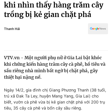
Chính trị
khi nhìn thấy hàng trăm cây
Truyền hình
trồng bị kẻ gian chặt phá
Văn hóa - Giải trí
Xã hội
Y tế
Đời sống
Thanh Hải
Pháp luật
Công nghệ
Giáo dục
Y tế
VTV.vn - Một người phụ nữ ở Gia Lai bật khóc
Thế giới
khi chứng kiến hàng trăm cây cà phê, hồ tiêu và
Tin tức
sầu riêng nhà mình bất ngờ bị chặt phá, gây
Kinh tế
thiệt hại nặng nề.
Thế giới đó đây
Tài chính
Dữ liệu và đời sống
Câu chuyện quốc tế
Ngày 14/2, gia đình chị Giang Phương Thanh (38 tuổi,
Thị trường
trú xã Đak Ta Ley, huyện Mang Yang, Gia Lai) cho
biết, vườn cà phê vừa bị kẻ gian chặt phá với 200 trụ
Truyền hình
Góc doanh nghiệp
tiêu, 35 cây cà phê và bốn cây sầu riêng.