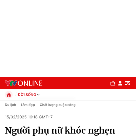
ĐỜI SỐNG
Chính trị
Du lịch
Làm đẹp
Chất lượng cuộc sống
Xã hội
15/02/2025 16:18 GMT+7
Pháp luật
Chuyên mục
Kinh tế
Người phụ nữ khóc nghẹn
Thể thao