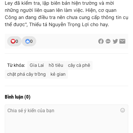
Ley đã kiểm tra, lập biên bản hiện trường và mời
Ðiện thoại Thời báo VTV:
024.66 897 897
những người liên quan lên làm việc. Hiện, cơ quan
Email:
toasoan@vtv.vn
Công an đang điều tra nên chưa cung cấp thông tin cụ
Liên hệ quảng cáo:
024-7300.7108
thể được", Thiếu tá Nguyễn Trọng Lợi cho hay.
0
0
Từ khóa:
Gia Lai
hồ tiêu
cây cà phê
chặt phá cây trồng
kẻ gian
Bình luận
(
0
)
® Cấm sao chép dưới mọi hình thức nếu không có sự chấp
thuận bằng văn bản. Ghi rõ nguồn VTV.vn khi phát hành lại
thông tin từ website này.