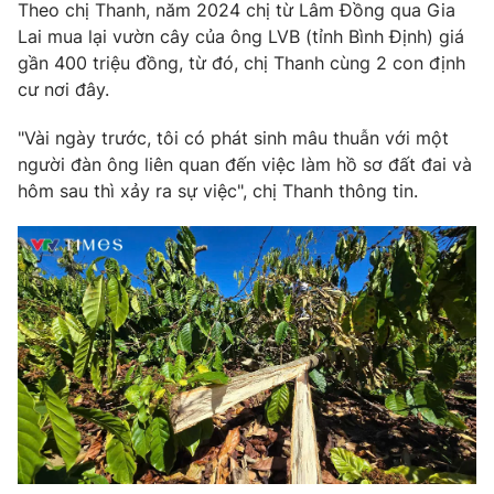
Theo chị Thanh, năm 2024 chị từ Lâm Đồng qua Gia
Photo
Infographic
Lai mua lại vườn cây của ông LVB (tỉnh Bình Định) giá
gần 400 triệu đồng, từ đó, chị Thanh cùng 2 con định
cư nơi đây.
Video
Shorts video
"Vài ngày trước, tôi có phát sinh mâu thuẫn với một
VTV Money
VTV Thể thao
người đàn ông liên quan đến việc làm hồ sơ đất đai và
hôm sau thì xảy ra sự việc", chị Thanh thông tin.
VTV Sức khoẻ
Bất động sản
Thị trường 24h
Tấm lòng Việt
VTV4
Vươn mình bằng AI
VTV9
VTV8
Liên hệ tòa soạn
English