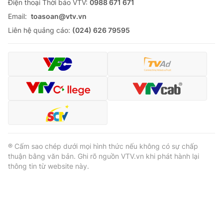
Ðiện thoại Thời báo VTV:
0988 671 671
Email:
toasoan@vtv.vn
Liên hệ quảng cáo:
(024) 626 79595
® Cấm sao chép dưới mọi hình thức nếu không có sự chấp
thuận bằng văn bản. Ghi rõ nguồn VTV.vn khi phát hành lại
thông tin từ website này.