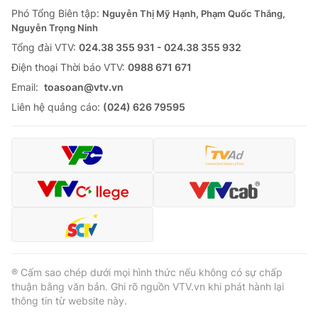
Giao lưu trực tuyến
Phó Tổng Biên tập:
Nguyễn Thị Mỹ Hạnh, Phạm Quốc Thắng,
Sản phẩm
Nguyễn Trọng Ninh
Lịch phát sóng
Thị trường
Tổng đài VTV:
024.38 355 931 - 024.38 355 932
Ðiện thoại Thời báo VTV:
0988 671 671
Tư vấn
Email:
toasoan@vtv.vn
Chuyên mục khác
Liên hệ quảng cáo:
(024) 626 79595
Emagazine
Podcast
Photo
Infographic
Video
Shorts video
VTV Money
VTV Thể thao
® Cấm sao chép dưới mọi hình thức nếu không có sự chấp
VTV Sức khoẻ
Bất động sản
thuận bằng văn bản. Ghi rõ nguồn VTV.vn khi phát hành lại
thông tin từ website này.