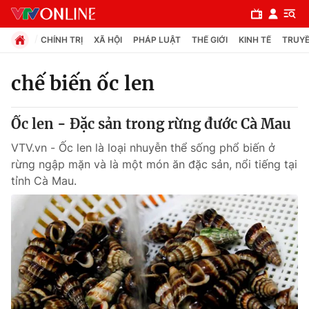
CHÍNH TRỊ
XÃ HỘI
PHÁP LUẬT
THẾ GIỚI
KINH TẾ
TRUYỀ
chế biến ốc len
Chuyên mục
Ốc len - Đặc sản trong rừng đước Cà Mau
Chính trị
VTV.vn - Ốc len là loại nhuyễn thể sống phổ biến ở
rừng ngập mặn và là một món ăn đặc sản, nổi tiếng tại
Xã hội
tỉnh Cà Mau.
Pháp luật
Y tế
Thế giới