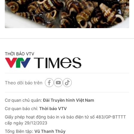
Tin tức
Kinh tế
Thế giới đó đây
Tài chính
Dữ liệu và đời sống
Câu chuyện quốc tế
Thị trường
Truyền hình
Góc doanh nghiệp
THỜI BÁO VTV
Phim VTV
Giải trí
Hậu trường
Điện ảnh
Đời sống
Theo dõi báo trên
Nhân vật
Âm nhạc
Du lịch
Khán giả
Giáo dục
Cơ quan chủ quản:
Đài Truyền hình Việt Nam
Sao
Làm đẹp
Giải sao mai
Cơ quan báo chí:
Thời báo VTV
Tuyển sinh
Công nghệ
Giấy phép hoạt động báo in và báo điện tử số 483/GP-BTTTT
Chất lượng cuộc sống
cấp ngày 29/12/2023
Học trực tuyến
Hitech Công nghệ tương lai
Tổng Biên tập:
Vũ Thanh Thủy