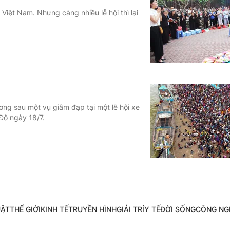
Việt Nam. Nhưng càng nhiều lễ hội thì lại
ương sau một vụ giẫm đạp tại một lễ hội xe
Độ ngày 18/7.
UẬT
THẾ GIỚI
KINH TẾ
TRUYỀN HÌNH
GIẢI TRÍ
Y TẾ
ĐỜI SỐNG
CÔNG NG