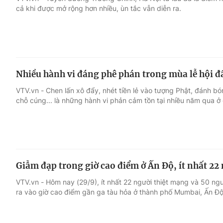
cả khi được mở rộng hơn nhiều, ùn tắc vẫn diễn ra.
Giải trí
Đời sống
Điện ảnh
Du lịch
Nhiều hành vi đáng phê phán trong mùa lễ hội 
Âm nhạc
Làm đẹp
VTV.vn - Chen lấn xô đẩy, nhét tiền lẻ vào tượng Phật, đánh b
chỗ cúng... là những hành vi phản cảm tồn tại nhiều năm qua ở c
Sao
Chất lượng cuộc sốn
Giẫm đạp trong giờ cao điểm ở Ấn Độ, ít nhất 22 
VTV.vn - Hôm nay (29/9), ít nhất 22 người thiệt mạng và 50 ng
ra vào giờ cao điểm gần ga tàu hỏa ở thành phố Mumbai, Ấn Độ