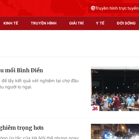
Truyền hình trực tuyến
KINH TẾ
TRUYỀN HÌNH
GIẢI TRÍ
Y TẾ
ĐỜI SỐNG
Pháp luật
Y tế
Truyền hình
Multimedia
đầu mối Bình Điền
Phim VTV
Video
 để lấy kết quả xét nghiệm tại chợ đầu
u người lo ngại.
Hậu trường
Shorts video
Nhân vật
Podcast
Khán giả
EMagazine
Giải sao mai
Photo
nghiêm trọng hơn
Infographic
nóng ùn tắc của Hà Nội thế nhưng ngay