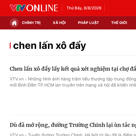
Thứ Bảy, 8/8/2026
CHÍNH TRỊ
XÃ HỘI
PHÁP LUẬT
THẾ GIỚI
Chính trị
Xã hội
chen lấn xô đẩy
Thế giới
Kinh tế
Chen lấn xô đẩy lấy kết quả xét nghiệm tại chợ 
Tin tức
Tài chính
VTV.vn - Những hình ảnh hàng trăm tiểu thương tập trung đông
mối Bình Điền TP.HCM lan truyền trên mạng xã hội đã khiến nhiề
Thế giới đó đây
Thị trường
Câu chuyện quốc tế
Góc doanh nghiệp
Dữ liệu và đời sống
Dù đã mở rộng, đường Trường Chinh lại ùn tắc 
VTV.vn - Tuyến đường Trường Chinh, Hà Nội từ lâu đã là điểm 