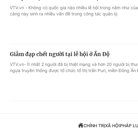
VTV.vn - Không có quốc gia nào nhiều lễ hội trong năm như của 
càng này sinh ra nhiều vấn đề trong công tác quản lý.
Giẫm đạp chết người tại lễ hội ở Ấn Độ
VTV.vn- Ít nhất 2 người đã bị thiệt mạng và hơn 20 người bị th
ngựa truyền thống được tổ chức tổ thị trấn Puri, miền Đông Ấn 
CHÍNH TRỊ
XÃ HỘI
PHÁP L