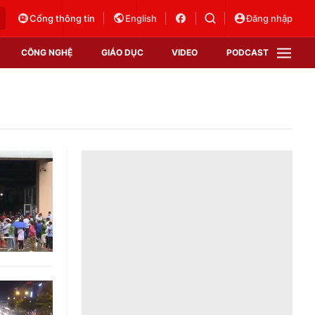
Cổng thông tin
English
Đăng nhập
CÔNG NGHỆ
GIÁO DỤC
VIDEO
PODCAST
VTV Money
VTV Thể thao
VTV Sức khoẻ
Bất động sản
Thị trường 24h
Tấm lòng Việt
Vươn mình bằng AI
VTV4
VTV8
VTV9
Lịch phát sóng
Giao lưu trực tuyến
Sự kiện