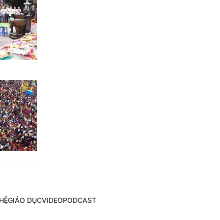
HỆ
GIÁO DỤC
VIDEO
PODCAST