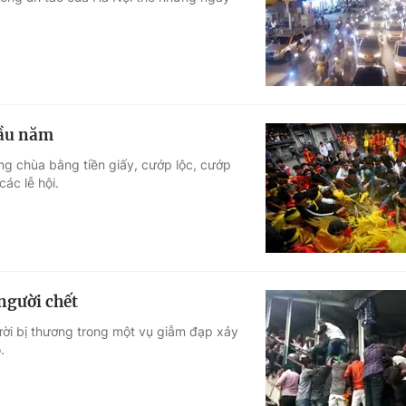
Góc ảnh
Giáo dục
Công nghệ
Tuyển sinh
Hitech Công ng
đầu năm
Học trực tuyến
Sản phẩm
óng chùa bằng tiền giấy, cướp lộc, cướp
ác lễ hội.
g
Thị trường
Tư vấn
người chết
ười bị thương trong một vụ giẫm đạp xảy
.