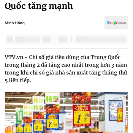
Chính trị
Quốc tăng mạnh
Truyền hình
Văn hóa - Giải trí
Xã hội
Y tế
Minh Hằng
Đời sống
Pháp luật
Công nghệ
Giáo dục
Y tế
VTV.vn - Chỉ số giá tiêu dùng của Trung Quốc
trong tháng 2 đã tăng cao nhất trong hơn 3 năm
Thế giới
trong khi chỉ số giá nhà sản xuất tăng tháng thứ
5 liên tiếp.
Tin tức
Kinh tế
Thế giới đó đây
Tài chính
Dữ liệu và đời sống
Câu chuyện quốc tế
Thị trường
Truyền hình
Góc doanh nghiệp