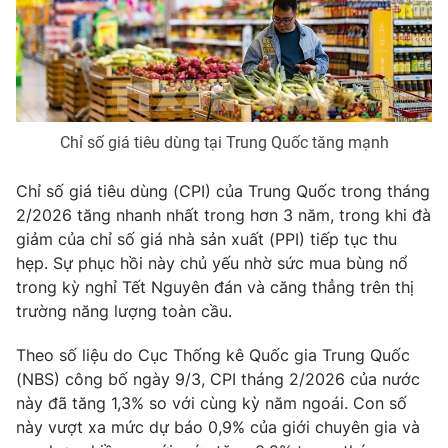
Phim VTV
Giải trí
Hậu trường
Điện ảnh
Đời sống
Nhân vật
Âm nhạc
Du lịch
Khán giả
Giáo dục
Chỉ số giá tiêu dùng tại Trung Quốc tăng mạnh
Sao
Làm đẹp
Giải sao mai
Tuyển sinh
Chỉ số giá tiêu dùng (CPI) của Trung Quốc trong tháng
Công nghệ
Chất lượng cuộc sống
2/2026 tăng nhanh nhất trong hơn 3 năm, trong khi đà
Học trực tuyến
Hitech Công nghệ tương lai
giảm của chỉ số giá nhà sản xuất (PPI) tiếp tục thu
Giao lưu trực tuyến
hẹp. Sự phục hồi này chủ yếu nhờ sức mua bùng nổ
Sản phẩm
trong kỳ nghỉ Tết Nguyên đán và căng thẳng trên thị
trường năng lượng toàn cầu.
Lịch phát sóng
Thị trường
Theo số liệu do Cục Thống kê Quốc gia Trung Quốc
Tư vấn
(NBS) công bố ngày 9/3, CPI tháng 2/2026 của nước
Chuyên mục khác
này đã tăng 1,3% so với cùng kỳ năm ngoái. Con số
Emagazine
Podcast
này vượt xa mức dự báo 0,9% của giới chuyên gia và