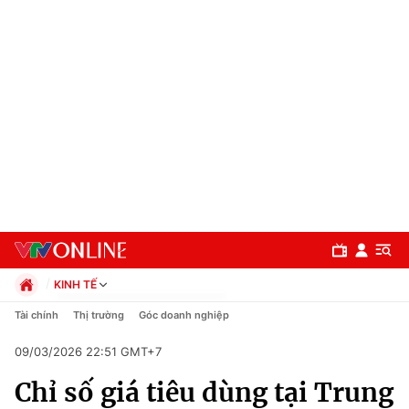
KINH TẾ
Chính trị
Tài chính
Thị trường
Góc doanh nghiệp
Xã hội
09/03/2026 22:51 GMT+7
Pháp luật
Chuyên mục
Kinh tế
Chỉ số giá tiêu dùng tại Trung
Thể thao