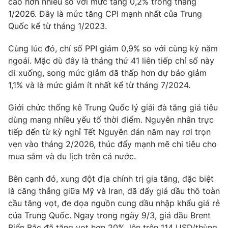
cao hơn nhiều so với mức tăng 0,2% trong tháng
1/2026. Đây là mức tăng CPI mạnh nhất của Trung
Photo
Infographic
Quốc kể từ tháng 1/2023.
Video
Shorts video
Cùng lúc đó, chỉ số PPI giảm 0,9% so với cùng kỳ năm
ngoái. Mặc dù đây là tháng thứ 41 liên tiếp chỉ số này
đi xuống, song mức giảm đã thấp hơn dự báo giảm
VTV Money
VTV Thể thao
1,1% và là mức giảm ít nhất kể từ tháng 7/2024.
VTV Sức khoẻ
Bất động sản
Giới chức thống kê Trung Quốc lý giải đà tăng giá tiêu
dùng mang nhiều yếu tố thời điểm. Nguyên nhân trực
tiếp đến từ kỳ nghỉ Tết Nguyên đán năm nay rơi trọn
Thị trường 24h
Tấm lòng Việt
vẹn vào tháng 2/2026, thúc đẩy mạnh mẽ chi tiêu cho
mua sắm và du lịch trên cả nước.
VTV4
Vươn mình bằng AI
Bên cạnh đó, xung đột địa chính trị gia tăng, đặc biệt
là căng thẳng giữa Mỹ và Iran, đã đẩy giá dầu thô toàn
VTV9
VTV8
cầu tăng vọt, đe dọa nguồn cung dầu nhập khẩu giá rẻ
của Trung Quốc. Ngay trong ngày 9/3, giá dầu Brent
Liên hệ tòa soạn
English
Biển Bắc đã tăng vọt hơn 20%, lên trên 114 USD/thùng,