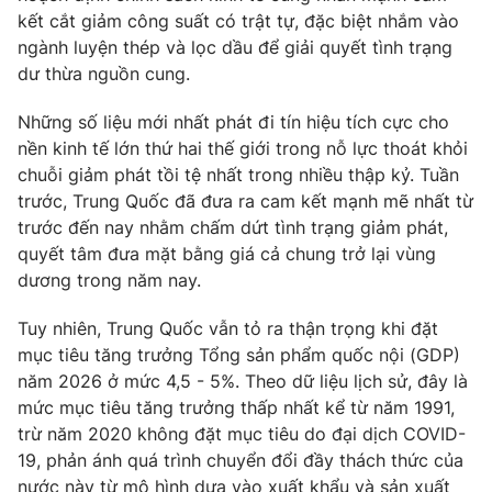
Ðiện thoại Thời báo VTV:
024.66 897 897
kết cắt giảm công suất có trật tự, đặc biệt nhắm vào
Email:
toasoan@vtv.vn
ngành luyện thép và lọc dầu để giải quyết tình trạng
dư thừa nguồn cung.
Liên hệ quảng cáo:
024-7300.7108
Những số liệu mới nhất phát đi tín hiệu tích cực cho
nền kinh tế lớn thứ hai thế giới trong nỗ lực thoát khỏi
chuỗi giảm phát tồi tệ nhất trong nhiều thập kỷ. Tuần
trước, Trung Quốc đã đưa ra cam kết mạnh mẽ nhất từ
trước đến nay nhằm chấm dứt tình trạng giảm phát,
quyết tâm đưa mặt bằng giá cả chung trở lại vùng
dương trong năm nay.
Tuy nhiên, Trung Quốc vẫn tỏ ra thận trọng khi đặt
mục tiêu tăng trưởng Tổng sản phẩm quốc nội (GDP)
năm 2026 ở mức 4,5 - 5%. Theo dữ liệu lịch sử, đây là
® Cấm sao chép dưới mọi hình thức nếu không có sự chấp
thuận bằng văn bản. Ghi rõ nguồn VTV.vn khi phát hành lại
mức mục tiêu tăng trưởng thấp nhất kể từ năm 1991,
thông tin từ website này.
trừ năm 2020 không đặt mục tiêu do đại dịch COVID-
19, phản ánh quá trình chuyển đổi đầy thách thức của
nước này từ mô hình dựa vào xuất khẩu và sản xuất