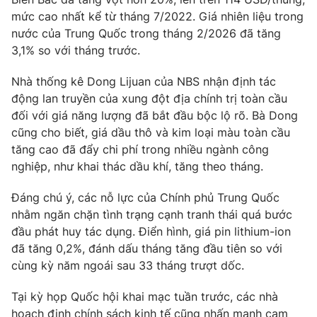
mức cao nhất kể từ tháng 7/2022. Giá nhiên liệu trong
nước của Trung Quốc trong tháng 2/2026 đã tăng
3,1% so với tháng trước.
THỜI BÁO VTV
Nhà thống kê Dong Lijuan của NBS nhận định tác
động lan truyền của xung đột địa chính trị toàn cầu
đối với giá năng lượng đã bắt đầu bộc lộ rõ. Bà Dong
cũng cho biết, giá dầu thô và kim loại màu toàn cầu
Theo dõi báo trên
tăng cao đã đẩy chi phí trong nhiều ngành công
nghiệp, như khai thác dầu khí, tăng theo tháng.
Cơ quan chủ quản:
Đài Truyền hình Việt Nam
Đáng chú ý, các nỗ lực của Chính phủ Trung Quốc
Cơ quan báo chí:
Thời báo VTV
nhằm ngăn chặn tình trạng cạnh tranh thái quá bước
Giấy phép hoạt động báo in và báo điện tử số 483/GP-BTTTT
đầu phát huy tác dụng. Điển hình, giá pin lithium-ion
cấp ngày 29/12/2023
đã tăng 0,2%, đánh dấu tháng tăng đầu tiên so với
Tổng Biên tập:
Vũ Thanh Thủy
cùng kỳ năm ngoái sau 33 tháng trượt dốc.
Phó Tổng Biên tập:
Nguyễn Thị Mỹ Hạnh, Phạm Quốc Thắng,
Nguyễn Trọng Ninh
Tại kỳ họp Quốc hội khai mạc tuần trước, các nhà
Tổng đài VTV:
024.38 355 931 - 024.38 355 932
hoạch định chính sách kinh tế cũng nhấn mạnh cam