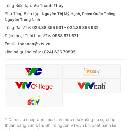
Giao lưu trực tuyến
Tổng Biên tập:
Vũ Thanh Thủy
Sản phẩm
Phó Tổng Biên tập:
Nguyễn Thị Mỹ Hạnh, Phạm Quốc Thắng,
Lịch phát sóng
Thị trường
Nguyễn Trọng Ninh
Tổng đài VTV:
024.38 355 931 - 024.38 355 932
Tư vấn
Ðiện thoại Thời báo VTV:
0988 671 671
Chuyên mục khác
Email:
toasoan@vtv.vn
Emagazine
Podcast
Liên hệ quảng cáo:
(024) 626 79595
Photo
Infographic
Video
Shorts video
VTV Money
VTV Thể thao
VTV Sức khoẻ
Bất động sản
® Cấm sao chép dưới mọi hình thức nếu không có sự chấp
thuận bằng văn bản. Ghi rõ nguồn VTV.vn khi phát hành lại