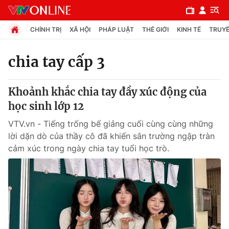
CHÍNH TRỊ
XÃ HỘI
PHÁP LUẬT
THẾ GIỚI
KINH TẾ
TRUYỀ
chia tay cấp 3
Chuyên mục
Khoảnh khắc chia tay đầy xúc động của
Chính trị
học sinh lớp 12
VTV.vn - Tiếng trống bế giảng cuối cùng cùng những
Xã hội
lời dặn dò của thầy cô đã khiến sân trường ngập tràn
cảm xúc trong ngày chia tay tuổi học trò.
Pháp luật
Y tế
Thế giới