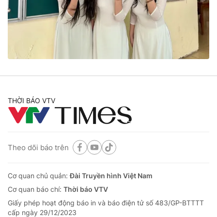
Tin tức
Kinh tế
Thế giới đó đây
Tài chính
Dữ liệu và đời sống
Câu chuyện quốc tế
Thị trường
Truyền hình
Góc doanh nghiệp
Phim VTV
THỜI BÁO VTV
Giải trí
Hậu trường
Điện ảnh
Đời sống
Nhân vật
Âm nhạc
Theo dõi báo trên
Du lịch
Khán giả
Giáo dục
Sao
Làm đẹp
Giải sao mai
Cơ quan chủ quản:
Đài Truyền hình Việt Nam
Tuyển sinh
Công nghệ
Cơ quan báo chí:
Thời báo VTV
Chất lượng cuộc sống
Học trực tuyến
Giấy phép hoạt động báo in và báo điện tử số 483/GP-BTTTT
Hitech Công nghệ tương lai
cấp ngày 29/12/2023