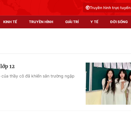
Truyền hình trực tuyến
KINH TẾ
TRUYỀN HÌNH
GIẢI TRÍ
Y TẾ
ĐỜI SỐNG
Pháp luật
Y tế
Truyền hình
Multimedia
lớp 12
Phim VTV
Video
ò của thầy cô đã khiến sân trường ngập
Hậu trường
Shorts video
Nhân vật
Podcast
Khán giả
EMagazine
Giải sao mai
Photo
Infographic