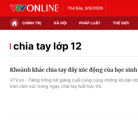
Thứ Bảy, 8/8/2026
CHÍNH TRỊ
XÃ HỘI
PHÁP LUẬT
THẾ GIỚI
Chính trị
Xã hội
chia tay lớp 12
Thế giới
Kinh tế
Khoảnh khắc chia tay đầy xúc động của học sinh 
Tin tức
Tài chính
VTV.vn - Tiếng trống bế giảng cuối cùng cùng những lời dặn d
tràn cảm xúc trong ngày chia tay tuổi học trò.
Thế giới đó đây
Thị trường
Câu chuyện quốc tế
Góc doanh nghiệp
Dữ liệu và đời sống