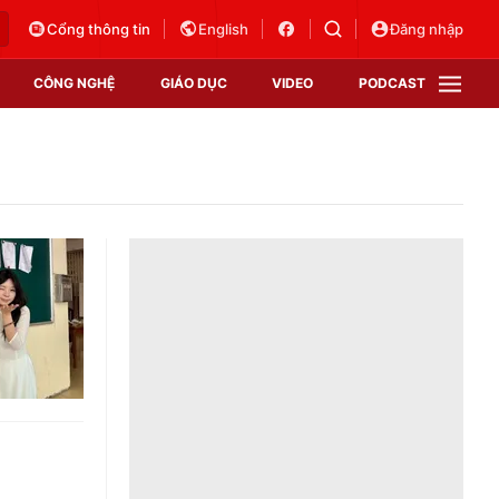
Cổng thông tin
English
Đăng nhập
CÔNG NGHỆ
GIÁO DỤC
VIDEO
PODCAST
VTV Money
VTV Thể thao
VTV Sức khoẻ
Bất động sản
Thị trường 24h
Tấm lòng Việt
Vươn mình bằng AI
VTV4
VTV8
VTV9
Lịch phát sóng
Giao lưu trực tuyến
Sự kiện