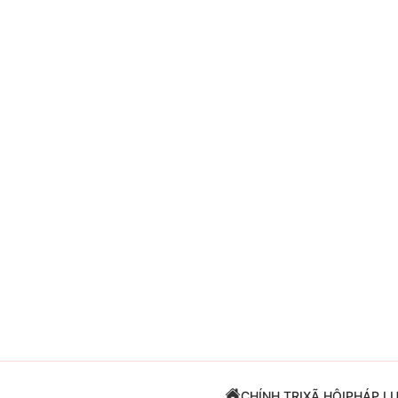
Giải trí
Đời sống
Điện ảnh
Du lịch
Âm nhạc
Làm đẹp
Sao
Chất lượng cuộc sốn
CHÍNH TRỊ
XÃ HỘI
PHÁP L