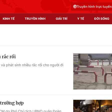
Truyền hình trực tuyến
KINH TẾ
TRUYỀN HÌNH
GIẢI TRÍ
Y TẾ
ĐỜI SỐNG
Pháp luật
Y tế
Truyền hình
Multimedia
 rắc rối
Phim VTV
Video
à phát sinh nhiều rắc rối cho người đi
Hậu trường
Shorts video
Nhân vật
Podcast
Khán giả
EMagazine
Giải sao mai
Photo
u trường hợp
Infographic
.HCM do Phó Chủ tịch UBND quận Đoàn