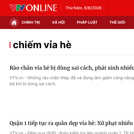
Thứ Năm, 6/8/2026
CHÍNH TRỊ
XÃ HỘI
PHÁP LUẬT
THẾ GIỚI
Chính trị
Xã hội
chiếm vỉa hè
Thế giới
Kinh tế
Rào chắn vỉa hè bị dùng sai cách, phát sinh nhiều
Tin tức
Tài chính
VTV.vn - Những rào chắn thép đã và đang làm giảm công năng v
bộ khi bị dùng sai cách.
Thế giới đó đây
Thị trường
Câu chuyện quốc tế
Góc doanh nghiệp
Dữ liệu và đời sống
Quận 1 tiếp tục ra quân dẹp vỉa hè: Xử phạt nhiề
VTV.vn - Đêm qua (9/8), đoàn kiểm tra liên ngành quận 1, TP