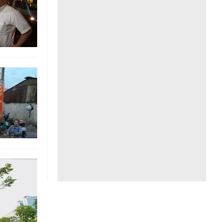
Liên hệ toà soạn
hệ tương lai