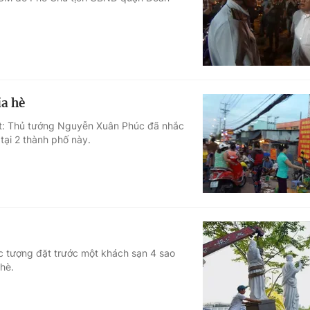
Góc ảnh
Giáo dục
Công nghệ
Tuyển sinh
Hitech Công ng
a hè
Học trực tuyến
Sản phẩm
t: Thủ tướng Nguyễn Xuân Phúc đã nhắc
tại 2 thành phố này.
g
Thị trường
Tư vấn
c tượng đặt trước một khách sạn 4 sao
hè.