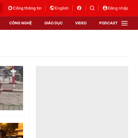
Cổng thông tin
English
Đăng nhập
CÔNG NGHỆ
GIÁO DỤC
VIDEO
PODCAST
VTV Money
VTV Thể thao
VTV Sức khoẻ
Bất động sản
Thị trường 24h
Tấm lòng Việt
Vươn mình bằng AI
VTV4
VTV8
VTV9
Lịch phát sóng
Giao lưu trực tuyến
Sự kiện