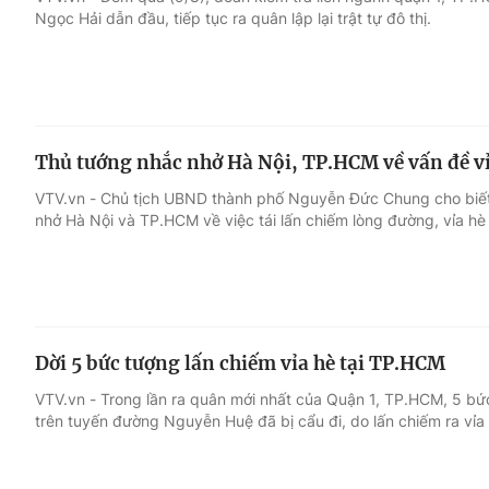
Ngọc Hải dẫn đầu, tiếp tục ra quân lập lại trật tự đô thị.
Giải trí
Đời sống
Điện ảnh
Du lịch
Thủ tướng nhắc nhở Hà Nội, TP.HCM về vấn đề vỉ
Âm nhạc
Làm đẹp
VTV.vn - Chủ tịch UBND thành phố Nguyễn Đức Chung cho biế
nhở Hà Nội và TP.HCM về việc tái lấn chiếm lòng đường, vỉa hè 
Sao
Chất lượng cuộc sốn
Dời 5 bức tượng lấn chiếm vỉa hè tại TP.HCM
VTV.vn - Trong lần ra quân mới nhất của Quận 1, TP.HCM, 5 bứ
trên tuyến đường Nguyễn Huệ đã bị cẩu đi, do lấn chiếm ra vỉa 