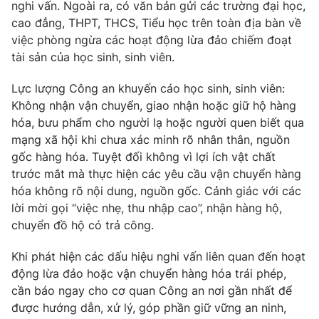
nghi vấn. Ngoài ra, có văn bản gửi các trường đại học,
Photo
cao đẳng, THPT, THCS, Tiểu học trên toàn địa bàn về
Infographic
việc phòng ngừa các hoạt động lừa đảo chiếm đoạt
tài sản của học sinh, sinh viên.
Video
Shorts video
Lực lượng Công an khuyến cáo học sinh, sinh viên:
VTV Money
Không nhận vận chuyển, giao nhận hoặc giữ hộ hàng
VTV Thể thao
hóa, bưu phẩm cho người lạ hoặc người quen biết qua
mạng xã hội khi chưa xác minh rõ nhân thân, nguồn
VTV Sức khoẻ
Bất động sản
gốc hàng hóa. Tuyệt đối không vì lợi ích vật chất
trước mắt mà thực hiện các yêu cầu vận chuyển hàng
Thị trường 24h
Tấm lòng Việt
hóa không rõ nội dung, nguồn gốc. Cảnh giác với các
lời mời gọi “việc nhẹ, thu nhập cao”, nhận hàng hộ,
chuyển đồ hộ có trả công.
VTV4
Vươn mình bằng AI
Khi phát hiện các dấu hiệu nghi vấn liên quan đến hoạt
VTV9
VTV8
động lừa đảo hoặc vận chuyển hàng hóa trái phép,
cần báo ngay cho cơ quan Công an nơi gần nhất để
được hướng dẫn, xử lý, góp phần giữ vững an ninh,
Liên hệ tòa soạn
English