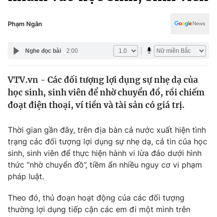
Chính trị
Truyền hình
Văn hóa - Giải trí
Phạm Ngân
Xã hội
Y tế
Đời sống
Nghe đọc bài
2:00
Pháp luật
Công nghệ
Giáo dục
VTV.vn - Các đối tượng lợi dụng sự nhẹ dạ của
Y tế
học sinh, sinh viên để nhờ chuyển đồ, rồi chiếm
đoạt điện thoại, ví tiền và tài sản có giá trị.
Thế giới
Thời gian gần đây, trên địa bàn cả nước xuất hiện tình
Tin tức
trạng các đối tượng lợi dụng sự nhẹ dạ, cả tin của học
Kinh tế
sinh, sinh viên để thực hiện hành vi lừa đảo dưới hình
Thế giới đó đây
Tài chính
thức “nhờ chuyển đồ”, tiềm ẩn nhiều nguy cơ vi phạm
Dữ liệu và đời sống
Câu chuyện quốc tế
pháp luật.
Thị trường
Theo đó, thủ đoạn hoạt động của các đối tượng
Truyền hình
Góc doanh nghiệp
thường lợi dụng tiếp cận các em đi một mình trên