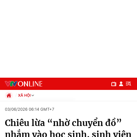
XÃ HỘI
Chính trị
03/06/2026 06:14 GMT+7
Xã hội
Chiêu lừa “nhờ chuyển đồ”
Pháp luật
Chuyên mục
Kinh tế
nhắm vào học sinh, sinh viên
Thể thao