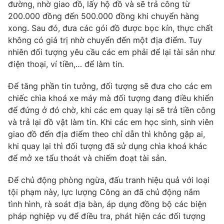
Phim VTV
đường, nhờ giao đồ, lấy hộ đồ và sẽ trả công từ
Giải trí
200.000 đồng đến 500.000 đồng khi chuyển hàng
Hậu trường
xong. Sau đó, đưa các gói đồ được bọc kín, thực chất
Điện ảnh
Đời sống
không có giá trị nhờ chuyển đến một địa điểm. Tuy
Nhân vật
Âm nhạc
nhiên đối tượng yêu cầu các em phải để lại tài sản như
Du lịch
Khán giả
điện thoại, ví tiền,… để làm tin.
Giáo dục
Sao
Làm đẹp
Giải sao mai
Để tăng phần tin tưởng, đối tượng sẽ đưa cho các em
Tuyển sinh
Công nghệ
chiếc chìa khoá xe máy mà đối tượng đang điều khiển
Chất lượng cuộc sống
Học trực tuyến
để đứng ở đó chờ, khi các em quay lại sẽ trả tiền công
Hitech Công nghệ tương lai
và trả lại đồ vật làm tin. Khi các em học sinh, sinh viên
Giao lưu trực tuyến
giao đồ đến địa điểm theo chỉ dẫn thì không gặp ai,
Sản phẩm
khi quay lại thì đối tượng đã sử dụng chìa khoá khác
Lịch phát sóng
để mở xe tẩu thoát và chiếm đoạt tài sản.
Thị trường
Tư vấn
Để chủ động phòng ngừa, đấu tranh hiệu quả với loại
tội phạm này, lực lượng Công an đã chủ động nắm
Chuyên mục khác
tình hình, rà soát địa bàn, áp dụng đồng bộ các biện
Emagazine
Podcast
pháp nghiệp vụ để điều tra, phát hiện các đối tượng