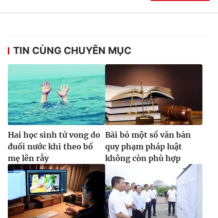
Ðiện thoại Thời báo VTV:
024.66 897 897
Email:
toasoan@vtv.vn
Liên hệ quảng cáo:
024-7300.7108
TIN CÙNG CHUYÊN MỤC
Hai học sinh tử vong do
Bãi bỏ một số văn bản
đuối nước khi theo bố
quy phạm pháp luật
mẹ lên rẫy
không còn phù hợp
® Cấm sao chép dưới mọi hình thức nếu không có sự chấp
thuận bằng văn bản. Ghi rõ nguồn VTV.vn khi phát hành lại
thông tin từ website này.