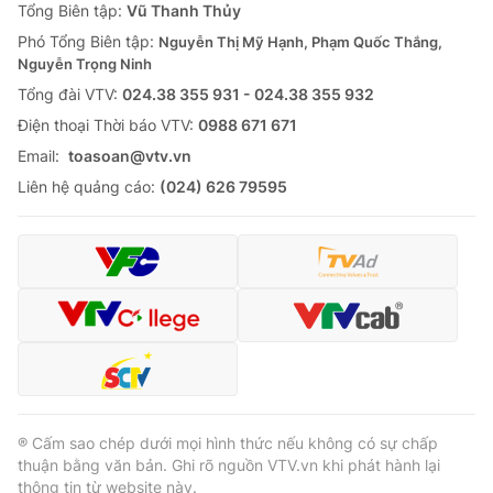
Thị trường 24h
Tấm lòng Việt
Tổng Biên tập:
Vũ Thanh Thủy
Phó Tổng Biên tập:
Nguyễn Thị Mỹ Hạnh, Phạm Quốc Thắng,
Nguyễn Trọng Ninh
VTV4
Vươn mình bằng AI
Tổng đài VTV:
024.38 355 931 - 024.38 355 932
Ðiện thoại Thời báo VTV:
0988 671 671
VTV9
VTV8
Email:
toasoan@vtv.vn
Liên hệ quảng cáo:
(024) 626 79595
Liên hệ tòa soạn
English
THỜI BÁO VTV
Theo dõi báo trên
® Cấm sao chép dưới mọi hình thức nếu không có sự chấp
thuận bằng văn bản. Ghi rõ nguồn VTV.vn khi phát hành lại
thông tin từ website này.
Cơ quan chủ quản:
Đài Truyền hình Việt Nam