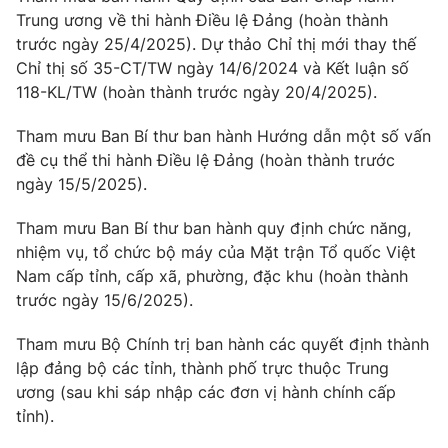
Giao lưu trực tuyến
Trung ương về thi hành Điều lệ Đảng (hoàn thành
Sản phẩm
trước ngày 25/4/2025). Dự thảo Chỉ thị mới thay thế
Lịch phát sóng
Thị trường
Chỉ thị số 35-CT/TW ngày 14/6/2024 và Kết luận số
118-KL/TW (hoàn thành trước ngày 20/4/2025).
Tư vấn
Chuyên mục khác
Tham mưu Ban Bí thư ban hành Hướng dẫn một số vấn
đề cụ thể thi hành Điều lệ Đảng (hoàn thành trước
Emagazine
Podcast
ngày 15/5/2025).
Photo
Infographic
Tham mưu Ban Bí thư ban hành quy định chức năng,
nhiệm vụ, tổ chức bộ máy của Mặt trận Tổ quốc Việt
Nam cấp tỉnh, cấp xã, phường, đặc khu (hoàn thành
Video
Shorts video
trước ngày 15/6/2025).
VTV Money
VTV Thể thao
Tham mưu Bộ Chính trị ban hành các quyết định thành
lập đảng bộ các tỉnh, thành phố trực thuộc Trung
ương (sau khi sáp nhập các đơn vị hành chính cấp
VTV Sức khoẻ
Bất động sản
tỉnh).