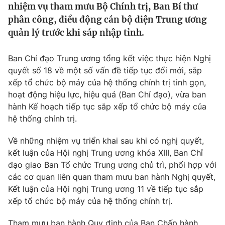
nhiệm vụ tham mưu Bộ Chính trị, Ban Bí thư
Tin tức
phân công, điều động cán bộ diện Trung ương
Kinh tế
quản lý trước khi sáp nhập tỉnh.
Thế giới đó đây
Tài chính
Dữ liệu và đời sống
Câu chuyện quốc tế
Ban Chỉ đạo Trung ương tổng kết việc thực hiện Nghị
Thị trường
quyết số 18 về một số vấn đề tiếp tục đổi mới, sắp
Truyền hình
Góc doanh nghiệp
xếp tổ chức bộ máy của hệ thống chính trị tinh gọn,
hoạt động hiệu lực, hiệu quả (Ban Chỉ đạo), vừa ban
Phim VTV
hành Kế hoạch tiếp tục sắp xếp tổ chức bộ máy của
Giải trí
hệ thống chính trị.
Hậu trường
Điện ảnh
Đời sống
Nhân vật
Về những nhiệm vụ triển khai sau khi có nghị quyết,
Âm nhạc
kết luận của Hội nghị Trung ương khóa XIII, Ban Chỉ
Du lịch
Khán giả
đạo giao Ban Tổ chức Trung ương chủ trì, phối hợp với
Giáo dục
Sao
các cơ quan liên quan tham mưu ban hành Nghị quyết,
Làm đẹp
Giải sao mai
Tuyển sinh
Kết luận của Hội nghị Trung ương 11 về tiếp tục sắp
Công nghệ
Chất lượng cuộc sống
xếp tổ chức bộ máy của hệ thống chính trị.
Học trực tuyến
Hitech Công nghệ tương lai
Tham mưu ban hành Quy định của Ban Chấp hành