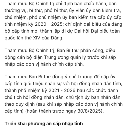
Thị trường 24h
Tấm lòng Việt
Tham mưu Bộ Chính trị chỉ định ban chấp hành, ban
thường vụ, bí thư, phó bí thư, ủy viên ủy ban kiểm tra,
chủ nhiệm, phó chủ nhiệm ủy ban kiểm tra cấp ủy cấp
VTV4
Vươn mình bằng AI
tỉnh nhiệm kỳ 2020 - 2025; chỉ định đại biểu của đảng
bộ cấp tỉnh mới thành lập đi dự Đại hội Đại biểu toàn
VTV9
VTV8
quốc lần thứ XIV của Đảng.
Tham mưu Bộ Chính trị, Ban Bí thư phân công, điều
Liên hệ tòa soạn
English
động cán bộ diện Trung ương quản lý trước khi sáp
nhập các đơn vị hành chính cấp tỉnh.
Tham mưu Ban Bí thư đồng ý chủ trương để cấp ủy
THỜI BÁO VTV
cấp tỉnh giới thiệu nhân sự với hội đồng nhân dân tỉnh,
thành phố nhiệm kỳ 2021 - 2026 bầu các chức danh
chủ tịch hội đồng nhân dân, chủ tịch ủy ban nhân dân
Theo dõi báo trên
theo quy định (sau khi sáp nhập các đơn vị hành chính
cấp tỉnh) (hoàn thành trước ngày 30/8/2025).
Cơ quan chủ quản:
Đài Truyền hình Việt Nam
Triển khai phương án sáp nhập tỉnh
Cơ quan báo chí:
Thời báo VTV