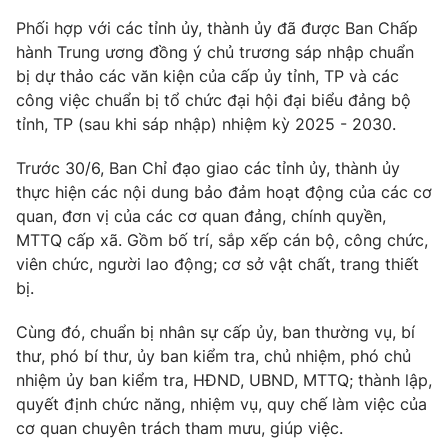
Phối hợp với các tỉnh ủy, thành ủy đã được Ban Chấp
hành Trung ương đồng ý chủ trương sáp nhập chuẩn
® Cấm sao chép dưới mọi hình thức nếu không có sự chấp
bị dự thảo các văn kiện của cấp ủy tỉnh, TP và các
thuận bằng văn bản. Ghi rõ nguồn VTV.vn khi phát hành lại
thông tin từ website này.
công việc chuẩn bị tổ chức đại hội đại biểu đảng bộ
tỉnh, TP (sau khi sáp nhập) nhiệm kỳ 2025 - 2030.
Trước 30/6, Ban Chỉ đạo giao các tỉnh ủy, thành ủy
thực hiện các nội dung bảo đảm hoạt động của các cơ
quan, đơn vị của các cơ quan đảng, chính quyền,
MTTQ cấp xã. Gồm bố trí, sắp xếp cán bộ, công chức,
viên chức, người lao động; cơ sở vật chất, trang thiết
bị.
Cùng đó, chuẩn bị nhân sự cấp ủy, ban thường vụ, bí
thư, phó bí thư, ủy ban kiểm tra, chủ nhiệm, phó chủ
nhiệm ủy ban kiểm tra, HĐND, UBND, MTTQ; thành lập,
quyết định chức năng, nhiệm vụ, quy chế làm việc của
cơ quan chuyên trách tham mưu, giúp việc.