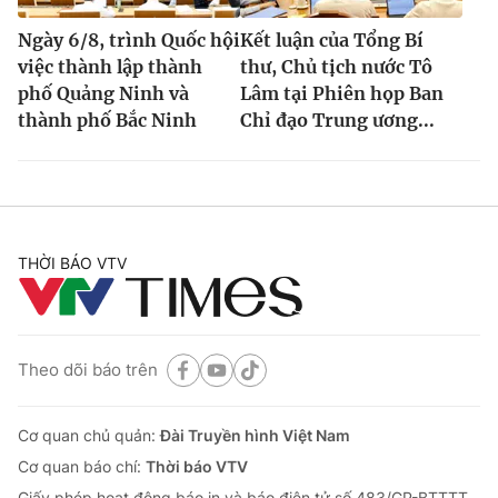
Ngày 6/8, trình Quốc hội
Kết luận của Tổng Bí
việc thành lập thành
thư, Chủ tịch nước Tô
phố Quảng Ninh và
Lâm tại Phiên họp Ban
thành phố Bắc Ninh
Chỉ đạo Trung ương...
THỜI BÁO VTV
Theo dõi báo trên
Cơ quan chủ quản:
Đài Truyền hình Việt Nam
Cơ quan báo chí:
Thời báo VTV
Giấy phép hoạt động báo in và báo điện tử số 483/GP-BTTTT