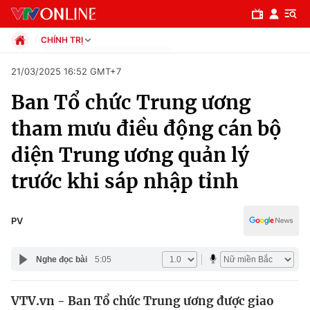
CHÍNH TRỊ
Chính trị
21/03/2025 16:52 GMT+7
Xã hội
Ban Tổ chức Trung ương
Pháp luật
Chuyên mục
Kinh tế
tham mưu điều động cán bộ
Thể thao
Chính trị
diện Trung ương quản lý
Truyền hình
Văn hóa - Giải trí
trước khi sáp nhập tỉnh
Xã hội
Y tế
Đời sống
Pháp luật
PV
Công nghệ
Giáo dục
Y tế
Nghe đọc bài
5:05
Thế giới
VTV.vn - Ban Tổ chức Trung ương được giao