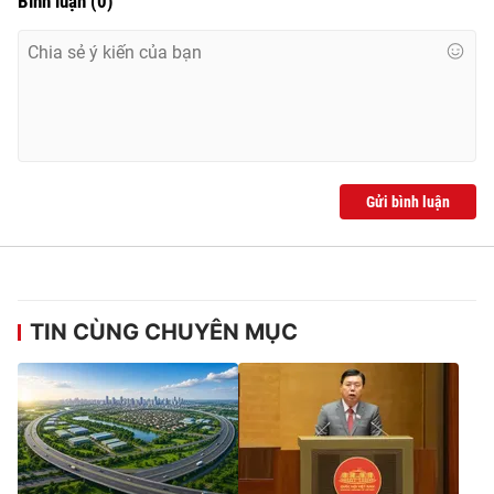
Bình luận
(
0
)
Gửi bình luận
TIN CÙNG CHUYÊN MỤC