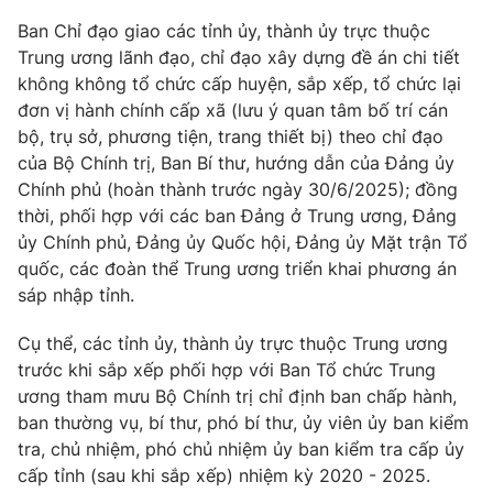
Giấy phép hoạt động báo in và báo điện tử số 483/GP-BTTTT
Ban Chỉ đạo giao các tỉnh ủy, thành ủy trực thuộc
cấp ngày 29/12/2023
Trung ương lãnh đạo, chỉ đạo xây dựng đề án chi tiết
Tổng Biên tập:
Vũ Thanh Thủy
không không tổ chức cấp huyện, sắp xếp, tổ chức lại
Phó Tổng Biên tập:
Nguyễn Thị Mỹ Hạnh, Phạm Quốc Thắng,
đơn vị hành chính cấp xã (lưu ý quan tâm bố trí cán
Nguyễn Trọng Ninh
bộ, trụ sở, phương tiện, trang thiết bị) theo chỉ đạo
Tổng đài VTV:
024.38 355 931 - 024.38 355 932
của Bộ Chính trị, Ban Bí thư, hướng dẫn của Đảng ủy
Ðiện thoại Thời báo VTV:
024.66 897 897
Chính phủ (hoàn thành trước ngày 30/6/2025); đồng
thời, phối hợp với các ban Đảng ở Trung ương, Đảng
Email:
toasoan@vtv.vn
ủy Chính phủ, Đảng ủy Quốc hội, Đảng ủy Mặt trận Tổ
Liên hệ quảng cáo:
024-7300.7108
quốc, các đoàn thể Trung ương triển khai phương án
sáp nhập tỉnh.
Cụ thể, các tỉnh ủy, thành ủy trực thuộc Trung ương
trước khi sắp xếp phối hợp với Ban Tổ chức Trung
ương tham mưu Bộ Chính trị chỉ định ban chấp hành,
ban thường vụ, bí thư, phó bí thư, ủy viên ủy ban kiểm
tra, chủ nhiệm, phó chủ nhiệm ủy ban kiểm tra cấp ủy
cấp tỉnh (sau khi sắp xếp) nhiệm kỳ 2020 - 2025.