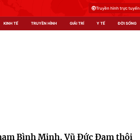
Truyền hình trực tuyến
KINH TẾ
TRUYỀN HÌNH
GIẢI TRÍ
Y TẾ
ĐỜI SỐNG
Pháp luật
Y tế
Truyền hình
Multimedia
Phim VTV
Video
Hậu trường
Shorts video
Nhân vật
Podcast
Khán giả
EMagazine
Giải sao mai
Photo
hạm Bình Minh, Vũ Đức Đam thôi
Infographic