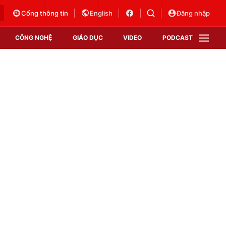
Cổng thông tin
English
Đăng nhập
CÔNG NGHỆ
GIÁO DỤC
VIDEO
PODCAST
VTV Money
VTV Thể thao
VTV Sức khoẻ
Bất động sản
Thị trường 24h
Tấm lòng Việt
Vươn mình bằng AI
VTV4
VTV8
VTV9
Lịch phát sóng
Giao lưu trực tuyến
Sự kiện