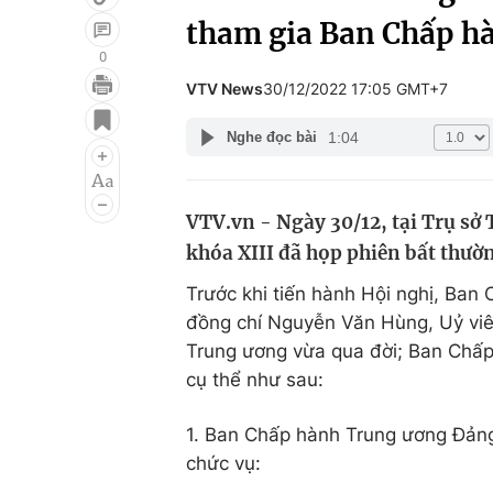
tham gia Ban Chấp h
0
VTV News
30/12/2022 17:05 GMT+7
Giải trí
Đời sống
1:04
Nghe đọc bài
Điện ảnh
Du lịch
Âm nhạc
Làm đẹp
VTV.vn - Ngày 30/12, tại Trụ s
Sao
Chất lượng cuộc sốn
khóa XIII đã họp phiên bất thườn
Trước khi tiến hành Hội nghị, Ba
đồng chí Nguyễn Văn Hùng, Uỷ vi
Trung ương vừa qua đời; Ban Chấp
cụ thể như sau:
1. Ban Chấp hành Trung ương Đảng 
chức vụ: