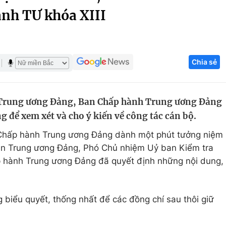
ành TƯ khóa XIII
Góc ảnh
Giáo dục
Công nghệ
Chia sẻ
Tuyển sinh
Hitech Công ng
Học trực tuyến
Sản phẩm
ở Trung ương Đảng, Ban Chấp hành Trung ương Đảng
g
Thị trường
g để xem xét và cho ý kiến về công tác cán bộ.
Tư vấn
n Chấp hành Trung ương Đảng dành một phút tưởng niệm
ên Trung ương Đảng, Phó Chủ nhiệm Uỷ ban Kiểm tra
 hành Trung ương Đảng đã quyết định những nội dung,
biểu quyết, thống nhất để các đồng chí sau thôi giữ