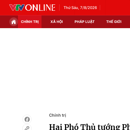
Thứ Sáu, 7/8/2026
CHÍNH TRỊ
XÃ HỘI
PHÁP LUẬT
THẾ GIỚI
Chính trị
Xã hội
Thế giới
Kinh tế
Tin tức
Tài chính
Thế giới đó đây
Thị trường
Câu chuyện quốc tế
Góc doanh nghiệp
Dữ liệu và đời sống
Chính trị
Hai Phó Thủ tướng P