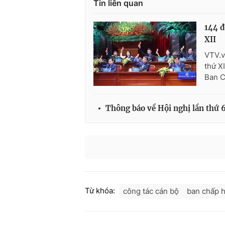
Tin liên quan
144 đ
XII
VTV.v
thứ X
Ban C
Thông báo về Hội nghị lần thứ 
Từ khóa:
công tác cán bộ
ban chấp 