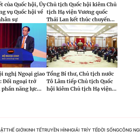
t của Quốc hội, Ủy
Chủ tịch Quốc hội kiêm Chủ
g vụ Quốc hội về
tịch Hạ viện Vương quốc
nhân sự
Thái Lan kết thúc chuyến...
i nghị Ngoại giao
Tổng Bí thư, Chủ tịch nước
: Đối ngoại trở
Tô Lâm tiếp Chủ tịch Quốc
 phần năng lực...
hội kiêm Chủ tịch Hạ viện...
UẬT
THẾ GIỚI
KINH TẾ
TRUYỀN HÌNH
GIẢI TRÍ
Y TẾ
ĐỜI SỐNG
CÔNG NG