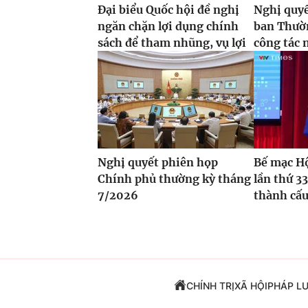
Đại biểu Quốc hội đề nghị
Nghị quyế
ngăn chặn lợi dụng chính
ban Thườn
sách để tham nhũng, vụ lợi
công tác 
Nghị quyết phiên họp
Bế mạc Hộ
Chính phủ thường kỳ tháng
lần thứ 33
7/2026
thành cấu
CHÍNH TRỊ
XÃ HỘI
PHÁP L