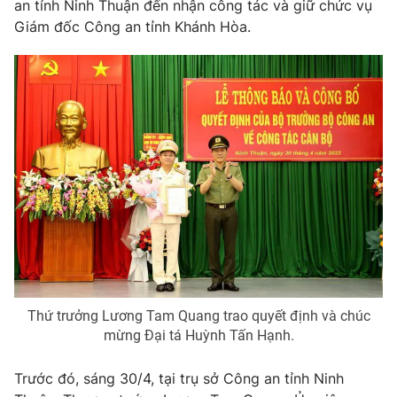
Giao lưu trực tuyến
an tỉnh Ninh Thuận đến nhận công tác và giữ chức vụ
Sản phẩm
Giám đốc Công an tỉnh Khánh Hòa.
Lịch phát sóng
Thị trường
Tư vấn
Chuyên mục khác
Emagazine
Podcast
Photo
Infographic
Video
Shorts video
VTV Money
VTV Thể thao
Thứ trưởng Lương Tam Quang trao quyết định và chúc
mừng Đại tá Huỳnh Tấn Hạnh.
VTV Sức khoẻ
Bất động sản
Trước đó, sáng 30/4, tại trụ sở Công an tỉnh Ninh