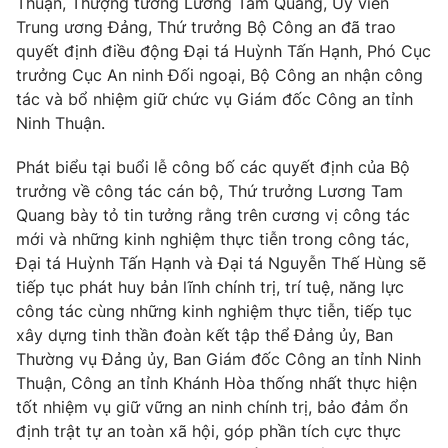
Thuận, Thượng tướng Lương Tam Quang, Ủy viên
Thị trường 24h
Tấm lòng Việt
Trung ương Đảng, Thứ trưởng Bộ Công an đã trao
quyết định điều động Đại tá Huỳnh Tấn Hạnh, Phó Cục
VTV4
Vươn mình bằng AI
trưởng Cục An ninh Đối ngoại, Bộ Công an nhận công
tác và bổ nhiệm giữ chức vụ Giám đốc Công an tỉnh
Ninh Thuận.
VTV9
VTV8
Phát biểu tại buổi lễ công bố các quyết định của Bộ
Liên hệ tòa soạn
English
trưởng về công tác cán bộ, Thứ trưởng Lương Tam
Quang bày tỏ tin tưởng rằng trên cương vị công tác
mới và những kinh nghiệm thực tiễn trong công tác,
Đại tá Huỳnh Tấn Hạnh và Đại tá Nguyễn Thế Hùng sẽ
tiếp tục phát huy bản lĩnh chính trị, trí tuệ, năng lực
THỜI BÁO VTV
công tác cùng những kinh nghiệm thực tiễn, tiếp tục
xây dựng tinh thần đoàn kết tập thể Đảng ủy, Ban
Thường vụ Đảng ủy, Ban Giám đốc Công an tỉnh Ninh
Thuận, Công an tỉnh Khánh Hòa thống nhất thực hiện
Theo dõi báo trên
tốt nhiệm vụ giữ vững an ninh chính trị, bảo đảm ổn
định trật tự an toàn xã hội, góp phần tích cực thực
Cơ quan chủ quản:
Đài Truyền hình Việt Nam