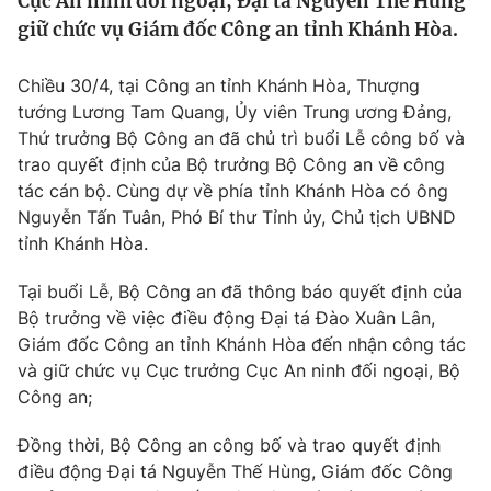
Cục An ninh đối ngoại, Đại tá Nguyễn Thế Hùng
Tin tức
giữ chức vụ Giám đốc Công an tỉnh Khánh Hòa.
Kinh tế
Thế giới đó đây
Chiều 30/4, tại Công an tỉnh Khánh Hòa, Thượng
Tài chính
Dữ liệu và đời sống
tướng Lương Tam Quang, Ủy viên Trung ương Đảng,
Câu chuyện quốc tế
Thị trường
Thứ trưởng Bộ Công an đã chủ trì buổi Lễ công bố và
trao quyết định của Bộ trưởng Bộ Công an về công
Truyền hình
Góc doanh nghiệp
tác cán bộ. Cùng dự về phía tỉnh Khánh Hòa có ông
Nguyễn Tấn Tuân, Phó Bí thư Tỉnh ủy, Chủ tịch UBND
Phim VTV
Giải trí
tỉnh Khánh Hòa.
Hậu trường
Điện ảnh
Tại buổi Lễ, Bộ Công an đã thông báo quyết định của
Đời sống
Nhân vật
Bộ trưởng về việc điều động Đại tá Đào Xuân Lân,
Âm nhạc
Giám đốc Công an tỉnh Khánh Hòa đến nhận công tác
Du lịch
Khán giả
Giáo dục
Sao
và giữ chức vụ Cục trưởng Cục An ninh đối ngoại, Bộ
Làm đẹp
Giải sao mai
Công an;
Tuyển sinh
Công nghệ
Chất lượng cuộc sống
Đồng thời, Bộ Công an công bố và trao quyết định
Học trực tuyến
điều động Đại tá Nguyễn Thế Hùng, Giám đốc Công
Hitech Công nghệ tương lai