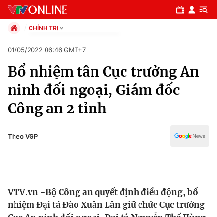
CHÍNH TRỊ
Chính trị
01/05/2022 06:46 GMT+7
Xã hội
Bổ nhiệm tân Cục trưởng An
Pháp luật
Chuyên mục
Kinh tế
ninh đối ngoại, Giám đốc
Thể thao
Chính trị
Công an 2 tỉnh
Truyền hình
Văn hóa - Giải trí
Xã hội
Y tế
Theo VGP
Đời sống
Pháp luật
Công nghệ
Giáo dục
Y tế
VTV.vn -Bộ Công an quyết định điều động, bổ
nhiệm Đại tá Đào Xuân Lân giữ chức Cục trưởng
Thế giới