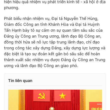
hiện hiệu quả nhiệm vụ phát triển kinh tế - xã hội ở địa
Cơ quan báo chí:
Thời báo VTV
phương.
Giấy phép hoạt động báo in và báo điện tử số 483/GP-BTTTT
cấp ngày 29/12/2023
Phát biểu nhận nhiệm vụ, Đại tá Nguyễn Thế Hùng,
Giám đốc Công an tỉnh Khánh Hòa và Đại tá Huỳnh
Tổng Biên tập:
Vũ Thanh Thủy
Tấn Hạnh bày tỏ sự cảm ơn sự quan tâm sâu sắc của
Phó Tổng Biên tập:
Nguyễn Thị Mỹ Hạnh, Phạm Quốc Thắng,
Đảng ủy Công an Trung ương, lãnh đạo Bộ Công an,
Nguyễn Trọng Ninh
đồng thời hứa sẽ nỗ lực tập trung lãnh đạo, chỉ đạo
Tổng đài VTV:
024.38 355 931 - 024.38 355 932
trong công tác xây dựng Đảng, xây dựng lực lượng và
Ðiện thoại Thời báo VTV:
024.66 897 897
đặc biệt là tạo sự đoàn kết gắn bó sâu sắc để hoàn
Email:
toasoan@vtv.vn
thành xuất sắc nhiệm vụ được Đảng ủy Công an Trung
Liên hệ quảng cáo:
024-7300.7108
ương và lãnh đạo Bộ Công an giao phó.
Tin liên quan