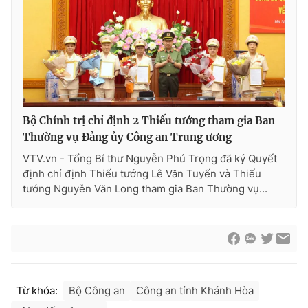
® Cấm sao chép dưới mọi hình thức nếu không có sự chấp
thuận bằng văn bản. Ghi rõ nguồn VTV.vn khi phát hành lại
thông tin từ website này.
Bộ Chính trị chỉ định 2 Thiếu tướng tham gia Ban
Thường vụ Đảng ủy Công an Trung ương
VTV.vn - Tổng Bí thư Nguyễn Phú Trọng đã ký Quyết
định chỉ định Thiếu tướng Lê Văn Tuyến và Thiếu
tướng Nguyễn Văn Long tham gia Ban Thường vụ...
Từ khóa:
Bộ Công an
Công an tỉnh Khánh Hòa