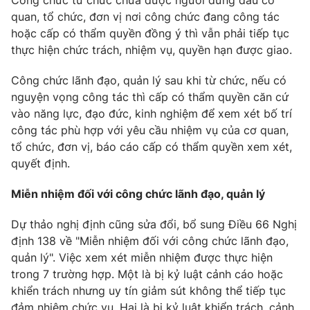
Công chức từ chức chưa được người đứng đầu cơ
quan, tổ chức, đơn vị nơi công chức đang công tác
hoặc cấp có thẩm quyền đồng ý thì vẫn phải tiếp tục
® Cấm sao chép dưới mọi hình thức nếu không có sự chấp
thực hiện chức trách, nhiệm vụ, quyền hạn được giao.
thuận bằng văn bản. Ghi rõ nguồn VTV.vn khi phát hành lại
thông tin từ website này.
Công chức lãnh đạo, quản lý sau khi từ chức, nếu có
nguyện vọng công tác thì cấp có thẩm quyền căn cứ
vào năng lực, đạo đức, kinh nghiệm để xem xét bố trí
công tác phù hợp với yêu cầu nhiệm vụ của cơ quan,
tổ chức, đơn vị, báo cáo cấp có thẩm quyền xem xét,
quyết định.
Miễn nhiệm đối với công chức lãnh đạo, quản lý
Dự thảo nghị định cũng sửa đổi, bổ sung Điều 66 Nghị
định 138 về "Miễn nhiệm đối với công chức lãnh đạo,
quản lý". Việc xem xét miễn nhiệm được thực hiện
trong 7 trường hợp. Một là bị kỷ luật cảnh cáo hoặc
khiển trách nhưng uy tín giảm sút không thể tiếp tục
đảm nhiệm chức vụ. Hai là bị kỷ luật khiển trách, cảnh