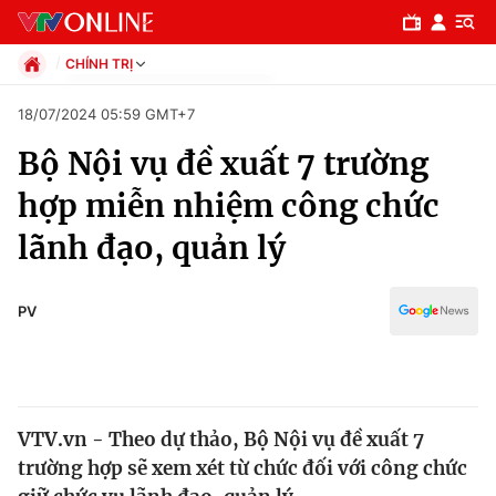
CHÍNH TRỊ
Chính trị
18/07/2024 05:59 GMT+7
Xã hội
Bộ Nội vụ đề xuất 7 trường
Pháp luật
Chuyên mục
Kinh tế
hợp miễn nhiệm công chức
Thể thao
Chính trị
lãnh đạo, quản lý
Truyền hình
Văn hóa - Giải trí
Xã hội
Y tế
PV
Đời sống
Pháp luật
Công nghệ
Giáo dục
Y tế
VTV.vn - Theo dự thảo, Bộ Nội vụ đề xuất 7
trường hợp sẽ xem xét từ chức đối với công chức
Thế giới