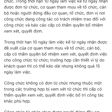
chức. Trong thời hạn 10 ngày làm việc kể từ ngày nhận
Giấy phép hoạt động báo in và báo điện tử số 483/GP-BTTTT
được đơn từ chức, cơ quan tham mưu về tổ chức, cán
cấp ngày 29/12/2023
bộ hoặc người đứng đầu cơ quan, tổ chức, đơn vị nơi
Tổng Biên tập:
Vũ Thanh Thủy
công chức đang công tác có trách nhiệm trao đổi với
Phó Tổng Biên tập:
Nguyễn Thị Mỹ Hạnh, Phạm Quốc Thắng,
công chức và báo cáo cấp có thẩm quyền bổ nhiệm
Nguyễn Trọng Ninh
xem xét, quyết định.
Tổng đài VTV:
024.38 355 931 - 024.38 355 932
Trong thời hạn 10 ngày làm việc kể từ ngày nhận được
Ðiện thoại Thời báo VTV:
024.66 897 897
đề xuất của cơ quan tham mưu về tổ chức, cán bộ,
Email:
toasoan@vtv.vn
cấp có thẩm quyền bổ nhiệm xem xét, quyết định việc
Liên hệ quảng cáo:
024-7300.7108
cho công chức từ chức; trường hợp cần thiết vì lý do
khách quan thì có thể kéo dài nhưng không quá 15
ngày làm việc.
Công chức không có đơn từ chức nhưng thuộc một
trong các trường hợp bị xem xét từ chức thì cấp có
thẩm quyền xem xét, quyết định việc bố trí công tác
khác phù hợp.