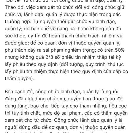
Giao lưu trực tuyến
138 về "Từ chức đối với công chức lãnh đạo, quản lý".
Sản phẩm
Theo đó, việc xem xét từ chức đối với công chức giữ
chức vụ lãnh đạo, quản lý được thực hiện trong các
Lịch phát sóng
Thị trường
trường hợp: Tự nguyện thôi giữ chức vụ lãnh đạo,
quản lý; do hạn chế về năng lực hoặc không còn đủ
Tư vấn
sức khỏe, uy tín để hoàn thành chức trách, nhiệm vụ
Chuyên mục khác
được giao; để cơ quan, đơn vị thuộc quyền quản lý,
Emagazine
phụ trách xảy ra sai phạm nghiêm trọng; có trên 50%
Podcast
nhưng không quá 2/3 số phiếu tín nhiệm thấp tại kỳ
lấy phiếu theo quy định (đối tượng, quy trình, thủ tục
Photo
Infographic
lấy phiếu tín nhiệm thực hiện theo quy định của cấp có
thẩm quyền).
Video
Shorts video
Bên cạnh đó, công chức lãnh đạo, quản lý là người
đứng đầu lợi dụng chức vụ, quyền hạn được giao để
VTV Money
VTV Thể thao
dung túng, bao che, tiếp tay cho tham nhũng, tiêu cực
thì tùy tính chất, mức độ sai phạm, cấp có thẩm quyền
VTV Sức khoẻ
Bất động sản
xem xét cho từ chức. Công chức lãnh đạo quản lý là
người đứng đầu để cơ quan, đơn vị thuộc quyền quản