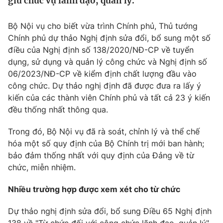
giữ chức vụ lãnh đạo, quản lý.
Tin tức
Kinh tế
Bộ Nội vụ cho biết vừa trình Chính phủ, Thủ tướng
Thế giới đó đây
Chính phủ dự thảo Nghị định sửa đổi, bổ sung một số
Tài chính
Dữ liệu và đời sống
điều của Nghị định số 138/2020/NĐ-CP về tuyển
Câu chuyện quốc tế
Thị trường
dụng, sử dụng và quản lý công chức và Nghị định số
06/2023/NĐ-CP về kiểm định chất lượng đầu vào
Truyền hình
Góc doanh nghiệp
công chức. Dự thảo nghị định đã được đưa ra lấy ý
kiến của các thành viên Chính phủ và tất cả 23 ý kiến
Phim VTV
Giải trí
đều thống nhất thông qua.
Hậu trường
Điện ảnh
Trong đó, Bộ Nội vụ đã rà soát, chỉnh lý và thể chế
Đời sống
Nhân vật
hóa một số quy định của Bộ Chính trị mới ban hành;
Âm nhạc
bảo đảm thống nhất với quy định của Đảng về từ
Du lịch
Khán giả
Giáo dục
chức, miễn nhiệm.
Sao
Làm đẹp
Giải sao mai
Tuyển sinh
Nhiều trường hợp được xem xét cho từ chức
Công nghệ
Chất lượng cuộc sống
Học trực tuyến
Dự thảo nghị định sửa đổi, bổ sung Điều 65 Nghị định
Hitech Công nghệ tương lai