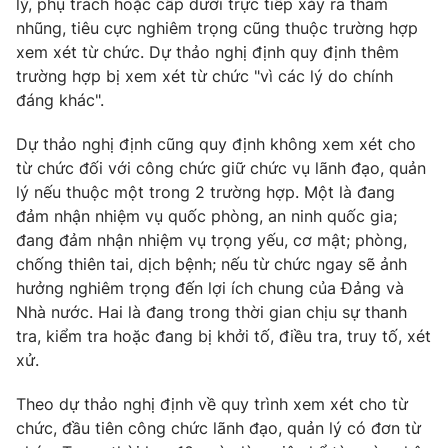
lý, phụ trách hoặc cấp dưới trực tiếp xảy ra tham
Thị trường 24h
Tấm lòng Việt
nhũng, tiêu cực nghiêm trọng cũng thuộc trường hợp
xem xét từ chức. Dự thảo nghị định quy định thêm
VTV4
Vươn mình bằng AI
trường hợp bị xem xét từ chức "vì các lý do chính
đáng khác".
VTV9
VTV8
Dự thảo nghị định cũng quy định không xem xét cho
từ chức đối với công chức giữ chức vụ lãnh đạo, quản
Liên hệ tòa soạn
English
lý nếu thuộc một trong 2 trường hợp. Một là đang
đảm nhận nhiệm vụ quốc phòng, an ninh quốc gia;
đang đảm nhận nhiệm vụ trọng yếu, cơ mật; phòng,
chống thiên tai, dịch bệnh; nếu từ chức ngay sẽ ảnh
hưởng nghiêm trọng đến lợi ích chung của Đảng và
THỜI BÁO VTV
Nhà nước. Hai là đang trong thời gian chịu sự thanh
tra, kiểm tra hoặc đang bị khởi tố, điều tra, truy tố, xét
Theo dõi báo trên
xử.
Theo dự thảo nghị định về quy trình xem xét cho từ
Cơ quan chủ quản:
Đài Truyền hình Việt Nam
chức, đầu tiên công chức lãnh đạo, quản lý có đơn từ
Cơ quan báo chí:
Thời báo VTV