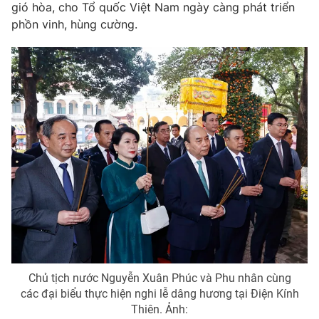
Giao lưu trực tuyến
gió hòa, cho Tổ quốc Việt Nam ngày càng phát triển
Sản phẩm
phồn vinh, hùng cường.
Lịch phát sóng
Thị trường
Tư vấn
Chuyên mục khác
Emagazine
Podcast
Photo
Infographic
Video
Shorts video
VTV Money
VTV Thể thao
Chủ tịch nước Nguyễn Xuân Phúc và Phu nhân cùng
VTV Sức khoẻ
Bất động sản
các đại biểu thực hiện nghi lễ dâng hương tại Điện Kính
Thiên. Ảnh: