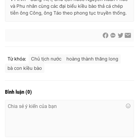
và Phu nhân cùng các đại biểu kiều bào thả cá chép
tiễn ông Công, ông Táo theo phong tục truyền thống.
® Cấm sao chép dưới mọi hình thức nếu không có sự chấp
thuận bằng văn bản. Ghi rõ nguồn VTV.vn khi phát hành lại
thông tin từ website này.
Từ khóa:
Chủ tịch nước
hoàng thành thăng long
bà con kiều bào
Bình luận
(
0
)