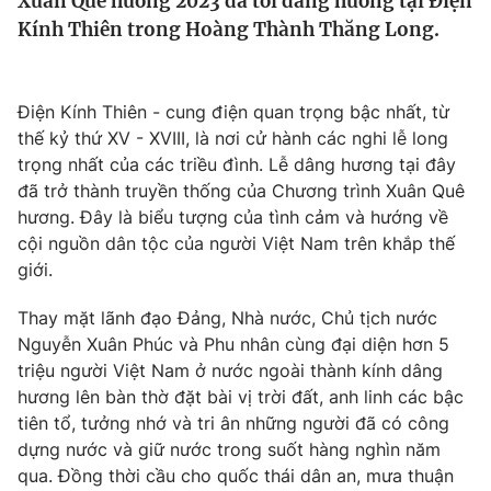
Xuân Quê hương 2023 đã tới dâng hương tại Điện
Tin tức
Kính Thiên trong Hoàng Thành Thăng Long.
Kinh tế
Thế giới đó đây
Tài chính
Dữ liệu và đời sống
Điện Kính Thiên - cung điện quan trọng bậc nhất, từ
Câu chuyện quốc tế
Thị trường
thế kỷ thứ XV - XVIII, là nơi cử hành các nghi lễ long
trọng nhất của các triều đình. Lễ dâng hương tại đây
Truyền hình
Góc doanh nghiệp
đã trở thành truyền thống của Chương trình Xuân Quê
hương. Đây là biểu tượng của tình cảm và hướng về
Phim VTV
Giải trí
cội nguồn dân tộc của người Việt Nam trên khắp thế
Hậu trường
giới.
Điện ảnh
Đời sống
Nhân vật
Thay mặt lãnh đạo Đảng, Nhà nước, Chủ tịch nước
Âm nhạc
Nguyễn Xuân Phúc và Phu nhân cùng đại diện hơn 5
Du lịch
Khán giả
Giáo dục
Sao
triệu người Việt Nam ở nước ngoài thành kính dâng
Làm đẹp
Giải sao mai
hương lên bàn thờ đặt bài vị trời đất, anh linh các bậc
Tuyển sinh
tiên tổ, tưởng nhớ và tri ân những người đã có công
Công nghệ
Chất lượng cuộc sống
dựng nước và giữ nước trong suốt hàng nghìn năm
Học trực tuyến
Hitech Công nghệ tương lai
qua. Đồng thời cầu cho quốc thái dân an, mưa thuận