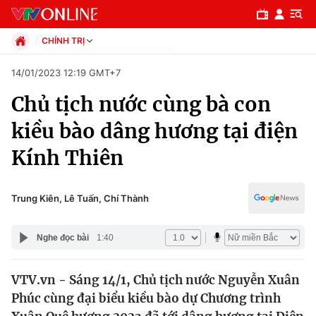
CHÍNH TRỊ
Chính trị
14/01/2023 12:19 GMT+7
Xã hội
Chủ tịch nước cùng bà con
Pháp luật
Chuyên mục
Kinh tế
kiều bào dâng hương tại điện
Thể thao
Chính trị
Kính Thiên
Truyền hình
Văn hóa - Giải trí
Xã hội
Y tế
Trung Kiên, Lê Tuấn, Chí Thành
Đời sống
Pháp luật
Công nghệ
Nghe đọc bài
1:40
Giáo dục
Y tế
VTV.vn - Sáng 14/1, Chủ tịch nước Nguyễn Xuân
Phúc cùng đại biểu kiều bào dự Chương trình
Thế giới