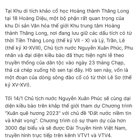
Thị trường 24h
Tấm lòng Việt
Tại Khu di tích khảo cổ học Hoàng thành Thăng Long
tại 18 Hoàng Diệu, một bộ phận rất quan trọng của
VTV4
Vươn mình bằng AI
khu Di sản Văn hóa thế giới Khu trung tâm Hoàng
thành Thăng Long, nơi đang lưu giữ các dấu tích có từ
VTV9
VTV8
thời Tiền Thăng Long (thế kỷ VII - X) và Lý, Trần, Lê
(thế kỷ XI-XVIII), Chủ tịch nước Nguyễn Xuân Phúc, Phu
nhân và đại diện kiều bào đã thực hiện nghi lễ theo
Liên hệ tòa soạn
English
truyền thống của dân tộc vào ngày 23 tháng Chạp,
thả cá chép xuống hồ sen tại đây. Hồ sen này, vốn là
một đoạn của dòng sông đào cổ có từ thời Lê Sơ (thế
kỷ XV-XVI).
THỜI BÁO VTV
Tối 14/1 Chủ tịch nước Nguyễn Xuân Phúc sẽ cùng dại
diện kiều bào trên khắp thế giới tham dự Chương trình
"Xuân quê hương 2023" với chủ đề "Đất nước niềm tin
Theo dõi báo trên
và khát vọng". Chương trình có sự tham dự của hơn
3000 đại biểu và sẽ được Đài Truyền hình Việt Nam,
truyền hình trực tiếp trên kênh VTV1 và VTV4.
Cơ quan chủ quản:
Đài Truyền hình Việt Nam