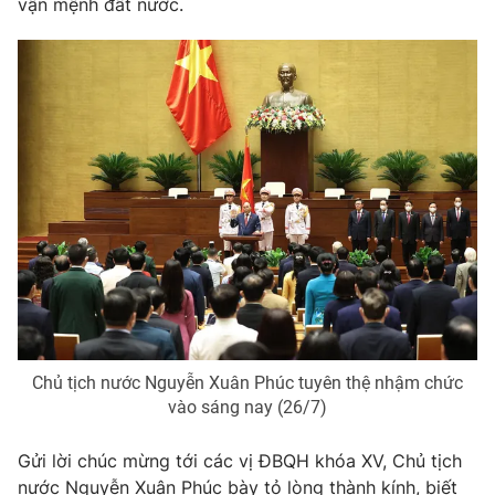
Giao lưu trực tuyến
vận mệnh đất nước.
Sản phẩm
Lịch phát sóng
Thị trường
Tư vấn
Chuyên mục khác
Emagazine
Podcast
Photo
Infographic
Video
Shorts video
VTV Money
VTV Thể thao
Chủ tịch nước Nguyễn Xuân Phúc tuyên thệ nhậm chức
vào sáng nay (26/7)
VTV Sức khoẻ
Bất động sản
Gửi lời chúc mừng tới các vị ĐBQH khóa XV, Chủ tịch
nước Nguyễn Xuân Phúc bày tỏ lòng thành kính, biết