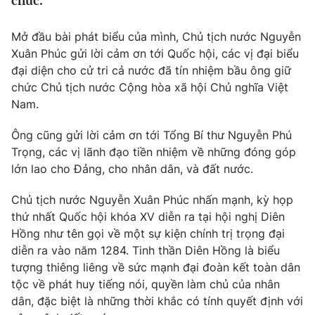
chức.
Tin tức
Kinh tế
Mở đầu bài phát biểu của mình, Chủ tịch nước Nguyễn
Thế giới đó đây
Xuân Phúc gửi lời cảm ơn tới Quốc hội, các vị đại biểu
Tài chính
Dữ liệu và đời sống
đại diện cho cử tri cả nước đã tín nhiệm bầu ông giữ
Câu chuyện quốc tế
Thị trường
chức Chủ tịch nước Cộng hòa xã hội Chủ nghĩa Việt
Nam.
Truyền hình
Góc doanh nghiệp
Ông cũng gửi lời cảm ơn tới Tổng Bí thư Nguyễn Phú
Phim VTV
Giải trí
Trọng, các vị lãnh đạo tiền nhiệm về những đóng góp
Hậu trường
lớn lao cho Đảng, cho nhân dân, và đất nước.
Điện ảnh
Đời sống
Nhân vật
Chủ tịch nước Nguyễn Xuân Phúc nhấn mạnh, kỳ họp
Âm nhạc
thứ nhất Quốc hội khóa XV diễn ra tại hội nghị Diên
Du lịch
Khán giả
Giáo dục
Hồng như tên gọi về một sự kiện chính trị trọng đại
Sao
Làm đẹp
diễn ra vào năm 1284. Tinh thần Diên Hồng là biểu
Giải sao mai
Tuyển sinh
tượng thiêng liêng về sức mạnh đại đoàn kết toàn dân
Công nghệ
Chất lượng cuộc sống
tộc về phát huy tiếng nói, quyền làm chủ của nhân
Học trực tuyến
dân, đặc biệt là những thời khắc có tính quyết định với
Hitech Công nghệ tương lai