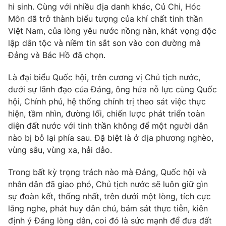
hi sinh. Cùng với nhiều địa danh khác, Củ Chi, Hóc
Môn đã trở thành biểu tượng của khí chất tinh thần
® Cấm sao chép dưới mọi hình thức nếu không có sự chấp
Việt Nam, của lòng yêu nước nồng nàn, khát vọng độc
thuận bằng văn bản. Ghi rõ nguồn VTV.vn khi phát hành lại
lập dân tộc và niềm tin sắt son vào con đường mà
thông tin từ website này.
Đảng và Bác Hồ đã chọn.
Là đại biểu Quốc hội, trên cương vị Chủ tịch nước,
dưới sự lãnh đạo của Đảng, ông hứa nỗ lực cùng Quốc
hội, Chính phủ, hệ thống chính trị theo sát việc thực
hiện, tầm nhìn, đường lối, chiến lược phát triển toàn
diện đất nước với tinh thần không để một người dân
nào bị bỏ lại phía sau. Đặ biệt là ở địa phương nghèo,
vùng sâu, vùng xa, hải đảo.
Trong bất kỳ trọng trách nào mà Đảng, Quốc hội và
nhân dân đã giao phó, Chủ tịch nước sẽ luôn giữ gìn
sự đoàn kết, thống nhất, trên dưới một lòng, tích cực
lắng nghe, phát huy dân chủ, bám sát thực tiễn, kiên
định ý Đảng lòng dân, coi đó là sức mạnh để đưa đất