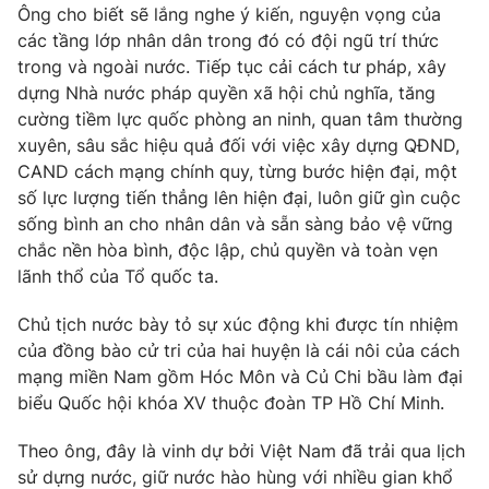
Ông cho biết sẽ lắng nghe ý kiến, nguyện vọng của
Giấy phép hoạt động báo in và báo điện tử số 483/GP-BTTTT
các tầng lớp nhân dân trong đó có đội ngũ trí thức
cấp ngày 29/12/2023
trong và ngoài nước. Tiếp tục cải cách tư pháp, xây
Tổng Biên tập:
Vũ Thanh Thủy
dựng Nhà nước pháp quyền xã hội chủ nghĩa, tăng
Phó Tổng Biên tập:
Nguyễn Thị Mỹ Hạnh, Phạm Quốc Thắng,
cường tiềm lực quốc phòng an ninh, quan tâm thường
Nguyễn Trọng Ninh
xuyên, sâu sắc hiệu quả đối với việc xây dựng QĐND,
Tổng đài VTV:
024.38 355 931 - 024.38 355 932
CAND cách mạng chính quy, từng bước hiện đại, một
Ðiện thoại Thời báo VTV:
024.66 897 897
số lực lượng tiến thẳng lên hiện đại, luôn giữ gìn cuộc
Email:
toasoan@vtv.vn
sống bình an cho nhân dân và sẵn sàng bảo vệ vững
Liên hệ quảng cáo:
024-7300.7108
chắc nền hòa bình, độc lập, chủ quyền và toàn vẹn
lãnh thổ của Tổ quốc ta.
Chủ tịch nước bày tỏ sự xúc động khi được tín nhiệm
của đồng bào cử tri của hai huyện là cái nôi của cách
mạng miền Nam gồm Hóc Môn và Củ Chi bầu làm đại
biểu Quốc hội khóa XV thuộc đoàn TP Hồ Chí Minh.
Theo ông, đây là vinh dự bởi Việt Nam đã trải qua lịch
sử dựng nước, giữ nước hào hùng với nhiều gian khổ