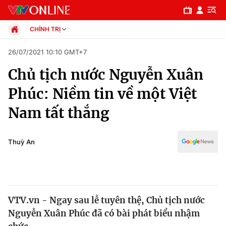
CHÍNH TRỊ
Chính trị
26/07/2021 10:10 GMT+7
Xã hội
Chủ tịch nước Nguyễn Xuân
Pháp luật
Chuyên mục
Kinh tế
Phúc: Niềm tin về một Việt
Thể thao
Chính trị
Nam tất thắng
Truyền hình
Văn hóa - Giải trí
Xã hội
Y tế
Thuỳ An
Đời sống
Pháp luật
Công nghệ
Giáo dục
Y tế
VTV.vn - Ngay sau lễ tuyên thệ, Chủ tịch nước
Nguyễn Xuân Phúc đã có bài phát biểu nhậm
Thế giới