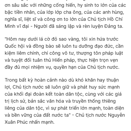
Thị trường 24h
Tấm lòng Việt
ơn sâu sắc với những cống hiến, hy sinh to lớn của các
bậc tiền nhân, của lớp lớp cha ông, của các anh hùng,
nghĩa sĩ, liệt sĩ và công ơn to lớn của Chủ tịch Hồ Chí
VTV4
Vươn mình bằng AI
Minh vĩ đại - Người đã sáng lập và rèn luyện Đảng ta.
VTV9
VTV8
"Hôm nay dưới lá cờ đỏ sao vàng, tôi xin hứa trước
Quốc hội và đồng bào sẽ luôn tu dưỡng đạo đức, cần
kiệm liêm chính, chí công vô tư, thượng tôn pháp luật
Liên hệ tòa soạn
English
và tuyệt đối tuân thủ Hiến pháp, thực hiện trọn vẹn
đầy đủ mọi nhiệm vụ, quyền hạn của Chủ tịch nước.
Trong bất kỳ hoàn cảnh nào dù khó khăn hay thuận
THỜI BÁO VTV
lợi, Chủ tịch nước sẽ luôn giữ và phát huy sức mạnh
của khối đại đoàn kết toàn dân tộc, cùng với các giá
trị lịch sử, bản sắc văn hóa và truyền thống thiêng
Theo dõi báo trên
liêng của dân tộc, vì sự phát triển lớn mạnh, toàn diện
và bền vững của đất nước ta" - Chủ tịch nước Nguyễn
Cơ quan chủ quản:
Đài Truyền hình Việt Nam
Xuân Phúc nhấn mạnh.
Cơ quan báo chí:
Thời báo VTV