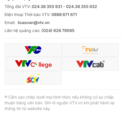
Tổng đài VTV:
024.38 355 931 - 024.38 355 932
Ðiện thoại Thời báo VTV:
0988 671 671
Email:
toasoan@vtv.vn
Liên hệ quảng cáo:
(024) 626 79595
® Cấm sao chép dưới mọi hình thức nếu không có sự chấp
thuận bằng văn bản. Ghi rõ nguồn VTV.vn khi phát hành lại
thông tin từ website này.