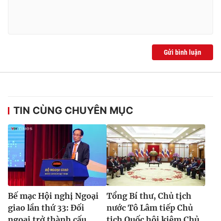
Gửi bình luận
TIN CÙNG CHUYÊN MỤC
Bế mạc Hội nghị Ngoại
Tổng Bí thư, Chủ tịch
giao lần thứ 33: Đối
nước Tô Lâm tiếp Chủ
ngoại trở thành cấu
tịch Quốc hội kiêm Chủ