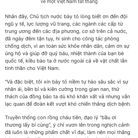
về một Việt Nam tất thắng
Nhân đây, Chủ tịch nước bày tỏ lòng biết ơn đến đội
ngũ y tế, lực lượng vũ trang, các ngành các cấp từ
trung ương đến các địa phương, cơ sở trên cả nước,
đã ngày đêm tận tụy, hi sinh cho công tác phòng
chống dịch, vì an toàn sức khỏe nhân dân, cảm ơn sự
ủng hộ và giúp đỡ quý báu, nhiệt thành của bạn bè
quốc tế, kiều bào ta ở nước ngoài cả về vật chất lẫn
tinh thần cho Việt Nam.
"Và đặc biệt, tôi xin bày tỏ niềm tự hào sâu sắc vì sự
nhân ái, bền bỉ và kiên cường trong gian nan, thử
thách của đồng bào ta dù khó khăn vất vả nhưng vẫn
lạc quan để đoàn kết vượt khó chiến thắng dịch bệnh.
Truyền thống con rồng cháu tiên, đạo lý "bầu ơi
thương lấy bí cùng", ý chí vươn lên trong nghịch cảnh
đã luôn là những phẩm chất vĩ đại, làm nên mọi thắng