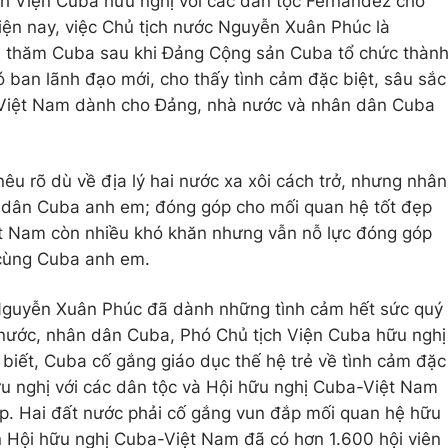
ịch Viện Cuba hữu nghị với các dân tộc Fernandez cho
hiện nay, việc Chủ tịch nước Nguyễn Xuân Phúc là
ới thăm Cuba sau khi Đảng Cộng sản Cuba tổ chức thàn
có ban lãnh đạo mới, cho thấy tình cảm đặc biệt, sâu sắc
Việt Nam dành cho Đảng, nhà nước và nhân dân Cuba
u rõ dù về địa lý hai nước xa xôi cách trở, nhưng nhân
 dân Cuba anh em; đóng góp cho mối quan hệ tốt đẹp
ệt Nam còn nhiều khó khăn nhưng vẫn nỗ lực đóng góp
 cùng Cuba anh em.
Nguyễn Xuân Phúc đã dành những tình cảm hết sức quý
 nước, nhân dân Cuba, Phó Chủ tịch Viện Cuba hữu nghị
 biết, Cuba cố gắng giáo dục thế hệ trẻ về tình cảm đặc
ữu nghị với các dân tộc và Hội hữu nghị Cuba-Việt Nam
p. Hai đất nước phải cố gắng vun đắp mối quan hệ hữu
n Hội hữu nghị Cuba-Việt Nam đã có hơn 1.600 hội viên