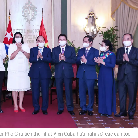
i Phó Chủ tịch thứ nhất Viện Cuba hữu nghị với các dân tộc