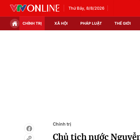
Thứ Bảy, 8/8/2026
CHÍNH TRỊ
XÃ HỘI
PHÁP LUẬT
THẾ GIỚI
Chính trị
Xã hội
Thế giới
Kinh tế
Tin tức
Tài chính
Thế giới đó đây
Thị trường
Câu chuyện quốc tế
Góc doanh nghiệp
Dữ liệu và đời sống
Chính trị
Chủ tịch nước Nguyễn