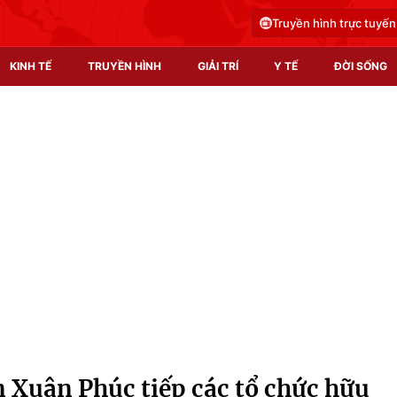
Truyền hình trực tuyến
KINH TẾ
TRUYỀN HÌNH
GIẢI TRÍ
Y TẾ
ĐỜI SỐNG
Pháp luật
Y tế
Truyền hình
Multimedia
Phim VTV
Video
Hậu trường
Shorts video
Nhân vật
Podcast
Khán giả
EMagazine
Giải sao mai
Photo
 Xuân Phúc tiếp các tổ chức hữu
Infographic