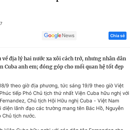
Góc ảnh
+7
Giáo dục
Công nghệ
Chia sẻ
Tuyển sinh
Hitech Công ng
Học trực tuyến
Sản phẩm
 về địa lý hai nước xa xôi cách trở, nhưng nhân dân
g
Thị trường
ân Cuba anh em; đóng góp cho mối quan hệ tốt đẹp
Tư vấn
18/9 theo giờ địa phương, tức sáng 19/9 theo giờ Việt
úc tiếp Phó Chủ tịch thứ nhất Viện Cuba hữu nghị với
Fernandez, Chủ tịch Hội Hữu nghị Cuba - Việt Nam
i diện lãnh đạo các trường mang tên Bác Hồ, Nguyễn
 Chủ tịch nước.