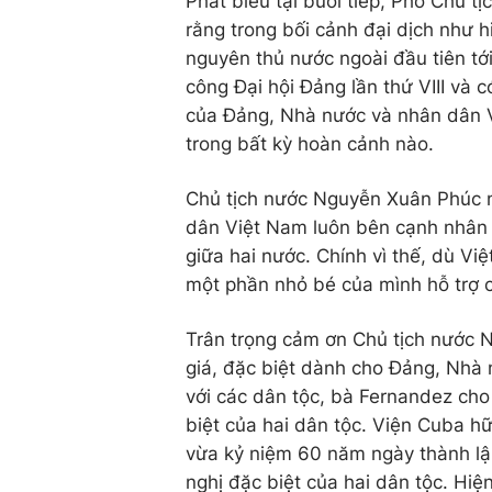
Phát biểu tại buổi tiếp, Phó Chủ t
rằng trong bối cảnh đại dịch như 
nguyên thủ nước ngoài đầu tiên t
công Đại hội Đảng lần thứ VIII và 
của Đảng, Nhà nước và nhân dân 
trong bất kỳ hoàn cảnh nào.
Chủ tịch nước Nguyễn Xuân Phúc nê
dân Việt Nam luôn bên cạnh nhân
giữa hai nước. Chính vì thế, dù Vi
một phần nhỏ bé của mình hỗ trợ
Trân trọng cảm ơn Chủ tịch nước 
giá, đặc biệt dành cho Đảng, Nhà
với các dân tộc, bà Fernandez cho
biệt của hai dân tộc. Viện Cuba h
vừa kỷ niệm 60 năm ngày thành lậ
nghị đặc biệt của hai dân tộc. Hiệ