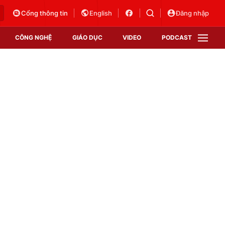
Cổng thông tin
English
Đăng nhập
CÔNG NGHỆ
GIÁO DỤC
VIDEO
PODCAST
VTV Money
VTV Thể thao
VTV Sức khoẻ
Bất động sản
Thị trường 24h
Tấm lòng Việt
Vươn mình bằng AI
VTV4
VTV8
VTV9
Lịch phát sóng
Giao lưu trực tuyến
Sự kiện