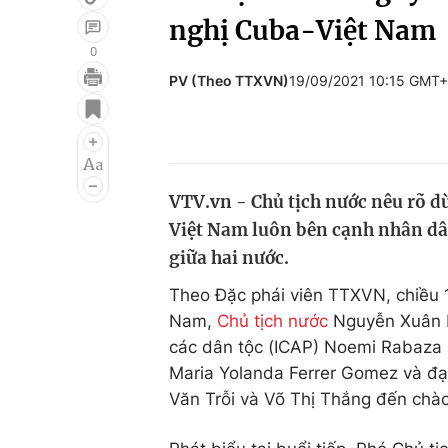
nghị Cuba-Việt Nam
0
PV (Theo TTXVN)
19/09/2021 10:15 GMT
Giải trí
Đời sống
Điện ảnh
Du lịch
Âm nhạc
Làm đẹp
VTV.vn - Chủ tịch nước nêu rõ dù
Sao
Chất lượng cuộc sốn
Việt Nam luôn bên cạnh nhân d
giữa hai nước.
Theo Đặc phái viên TTXVN, chiều 
Nam,
Chủ tịch nước
Nguyễn Xuân Ph
các dân tộc (ICAP) Noemi Rabaza 
Maria Yolanda Ferrer Gomez và đạ
Văn Trỗi và Võ Thị Thắng đến chào