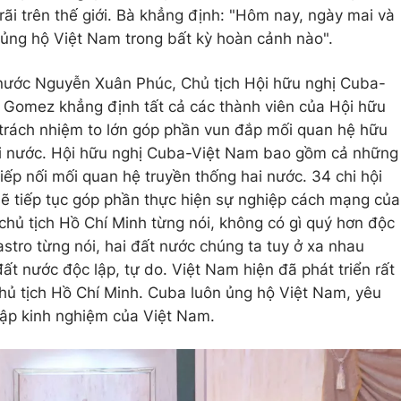
i trên thế giới. Bà khẳng định: "Hôm nay, ngày mai và
ủng hộ Việt Nam trong bất kỳ hoàn cảnh nào".
 nước Nguyễn Xuân Phúc, Chủ tịch Hội hữu nghị Cuba-
 Gomez khẳng định tất cả các thành viên của Hội hữu
trách nhiệm to lớn góp phần vun đắp mối quan hệ hữu
hai nước. Hội hữu nghị Cuba-Việt Nam bao gồm cả những
tiếp nối mối quan hệ truyền thống hai nước. 34 chi hội
ẽ tiếp tục góp phần thực hiện sự nghiệp cách mạng của
chủ tịch Hồ Chí Minh từng nói, không có gì quý hơn độc
Castro từng nói, hai đất nước chúng ta tuy ở xa nhau
 nước độc lập, tự do. Việt Nam hiện đã phát triển rất
hủ tịch Hồ Chí Minh. Cuba luôn ủng hộ Việt Nam, yêu
ập kinh nghiệm của Việt Nam.