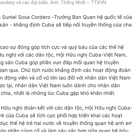
andesz và các đại biểu. Ảnh: Thống Nhất – TTXVN
h Suniel Sosa Cordero -Trưởng Ban Quan hệ quốc tế của
ản - khẳng định Cuba sẽ tiếp nối truyền thống của cha
cao sự đóng góp tích cực và quý báu của các thế hệ
u nghị với các dân tộc, Hội Hữu nghị Cuba-Việt Nam,
ng sản Cuba góp phần vun đắp mối quan hệ truyền
 gian qua. Chủ tịch nước khẳng định các hoạt động đoàn
n động viên và cổ vũ lớn lao đối với nhân dân Việt Nam
ợc lại, nhân dân Việt Nam luôn dành cho nhân dân
chia, nhất là những lúc Cuba gặp khó khăn nhất.
 Hữu nghị đoàn kết với các dân tộc, Hội Hữu nghị Cuba
rẻ của Cuba sẽ tích cực phối hợp triển khai các hoạt
dục thế hệ trẻ hai nước về truyền thống quan hệ anh e
góp phần củng cố và làm sâu sắc hơn nữa quan hệ hữu