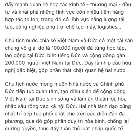
Giao lưu trực tuyến
đẩy mạnh quan hệ hợp tác kinh tế - thương mại - đầu
Sản phẩm
tư và khai phá những lĩnh vực còn nhiều tiềm năng
Lịch phát sóng
hợp tác to lớn, trong đó có lĩnh vực năng lượng tái
Thị trường
tạo, công nghiệp phụ trợ, chế tạo máy, logistics...
Tư vấn
Chủ tịch nước chia sẻ Việt Nam và Đức có một tài sản
Chuyên mục khác
chung vô giá, đó là 100.000 người đã từng học tập,
Emagazine
Podcast
lao động tại Đức, biết tiếng Đức và cộng đồng gần
200.000 người Việt Nam tại Đức. Đây là nhịp cầu hữu
Photo
nghị đặc biệt, góp phần thắt chặt quan hệ hai nước.
Infographic
Chủ tịch nước mong muốn Nhà nước và Chính phủ
Video
Shorts video
Đức tiếp tục quan tâm, tạo điều kiện để cộng đồng
Việt Nam tại Đức sinh sống và làm ăn thuận lợi, hòa
VTV Money
nhập sâu rộng vào xã hội Đức. Hai nhà lãnh đạo cũng
VTV Thể thao
nhất trí tiếp tục phối chặt chẽ trên các diễn đàn đa
phương, qua đó góp phần duy trì hòa bình, chống lại
VTV Sức khoẻ
Bất động sản
cường quyền, thúc đẩy tuân thủ luật pháp quốc tế.