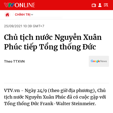
CHÍNH TRỊ
Chính trị
25/09/2021 10:39 GMT+7
Xã hội
Chủ tịch nước Nguyễn Xuân
Pháp luật
Chuyên mục
Kinh tế
Phúc tiếp Tổng thống Đức
Thể thao
Chính trị
Truyền hình
Văn hóa - Giải trí
Theo TTXVN
Xã hội
Y tế
Đời sống
Pháp luật
Công nghệ
Giáo dục
VTV.vn - Ngày 24/9 (theo giờ địa phương), Chủ
Y tế
tịch nước Nguyễn Xuân Phúc đã có cuộc gặp với
Tổng thống Đức Frank-Walter Steinmeier.
Thế giới