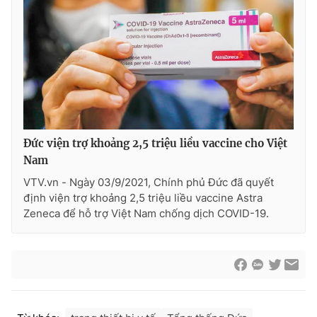
Cơ quan báo chí:
Thời báo VTV
Giấy phép hoạt động báo in và báo điện tử số 483/GP-BTTTT
cấp ngày 29/12/2023
Tổng Biên tập:
Vũ Thanh Thủy
Phó Tổng Biên tập:
Nguyễn Thị Mỹ Hạnh, Phạm Quốc Thắng,
Nguyễn Trọng Ninh
Tổng đài VTV:
024.38 355 931 - 024.38 355 932
Đức viện trợ khoảng 2,5 triệu liều vaccine cho Việt
Ðiện thoại Thời báo VTV:
024.66 897 897
Nam
Email:
toasoan@vtv.vn
VTV.vn - Ngày 03/9/2021, Chính phủ Đức đã quyết
Liên hệ quảng cáo:
024-7300.7108
định viện trợ khoảng 2,5 triệu liều vaccine Astra
Zeneca để hỗ trợ Việt Nam chống dịch COVID-19.