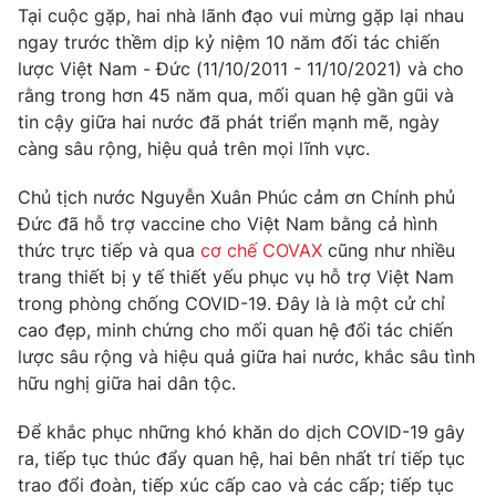
Tại cuộc gặp, hai nhà lãnh đạo vui mừng gặp lại nhau
Tin tức
ngay trước thềm dịp kỷ niệm 10 năm đối tác chiến
Kinh tế
lược Việt Nam - Đức (11/10/2011 - 11/10/2021) và cho
Thế giới đó đây
Tài chính
rằng trong hơn 45 năm qua, mối quan hệ gần gũi và
Dữ liệu và đời sống
Câu chuyện quốc tế
tin cậy giữa hai nước đã phát triển mạnh mẽ, ngày
Thị trường
càng sâu rộng, hiệu quả trên mọi lĩnh vực.
Truyền hình
Góc doanh nghiệp
Chủ tịch nước Nguyễn Xuân Phúc cảm ơn Chính phủ
Phim VTV
Đức đã hỗ trợ vaccine cho Việt Nam bằng cả hình
Giải trí
thức trực tiếp và qua
cơ chế COVAX
cũng như nhiều
Hậu trường
trang thiết bị y tế thiết yếu phục vụ hỗ trợ Việt Nam
Điện ảnh
Đời sống
trong phòng chống COVID-19. Đây là là một cử chỉ
Nhân vật
Âm nhạc
cao đẹp, minh chứng cho mối quan hệ đối tác chiến
Du lịch
Khán giả
lược sâu rộng và hiệu quả giữa hai nước, khắc sâu tình
Giáo dục
Sao
hữu nghị giữa hai dân tộc.
Làm đẹp
Giải sao mai
Tuyển sinh
Công nghệ
Để khắc phục những khó khăn do dịch COVID-19 gây
Chất lượng cuộc sống
Học trực tuyến
ra, tiếp tục thúc đẩy quan hệ, hai bên nhất trí tiếp tục
Hitech Công nghệ tương lai
trao đổi đoàn, tiếp xúc cấp cao và các cấp; tiếp tục