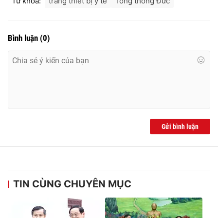
Từ khóa:
trang thiết bị y tế
Tổng thống Đức
Bình luận
(
0
)
® Cấm sao chép dưới mọi hình thức nếu không có sự chấp
thuận bằng văn bản. Ghi rõ nguồn VTV.vn khi phát hành lại
thông tin từ website này.
Gửi bình luận
TIN CÙNG CHUYÊN MỤC