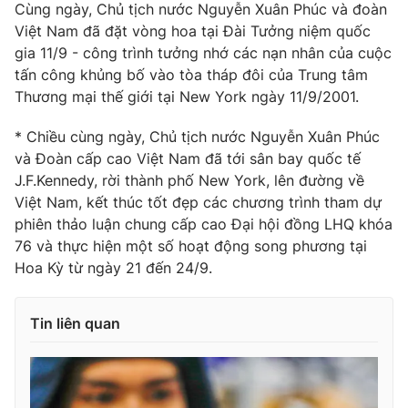
Thị trường 24h
Cùng ngày, Chủ tịch nước Nguyễn Xuân Phúc và đoàn
Tấm lòng Việt
Việt Nam đã đặt vòng hoa tại Đài Tưởng niệm quốc
gia 11/9 - công trình tưởng nhớ các nạn nhân của cuộc
VTV4
Vươn mình bằng AI
tấn công khủng bố vào tòa tháp đôi của Trung tâm
Thương mại thế giới tại New York ngày 11/9/2001.
VTV9
VTV8
* Chiều cùng ngày, Chủ tịch nước Nguyễn Xuân Phúc
và Đoàn cấp cao Việt Nam đã tới sân bay quốc tế
Liên hệ tòa soạn
English
J.F.Kennedy, rời thành phố New York, lên đường về
Việt Nam, kết thúc tốt đẹp các chương trình tham dự
phiên thảo luận chung cấp cao Đại hội đồng LHQ khóa
76 và thực hiện một số hoạt động song phương tại
THỜI BÁO VTV
Hoa Kỳ từ ngày 21 đến 24/9.
Tin liên quan
Theo dõi báo trên
Cơ quan chủ quản:
Đài Truyền hình Việt Nam