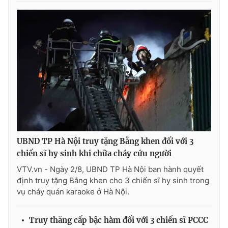
Cơ quan báo chí:
Thời báo VTV
Giấy phép hoạt động báo in và báo điện tử số 483/GP-BTTTT
cấp ngày 29/12/2023
Tổng Biên tập:
Vũ Thanh Thủy
Phó Tổng Biên tập:
Nguyễn Thị Mỹ Hạnh, Phạm Quốc Thắng,
Nguyễn Trọng Ninh
Tổng đài VTV:
024.38 355 931 - 024.38 355 932
Ðiện thoại Thời báo VTV:
024.66 897 897
Email:
toasoan@vtv.vn
Liên hệ quảng cáo:
024-7300.7108
UBND TP Hà Nội truy tặng Bằng khen đối với 3
chiến sĩ hy sinh khi chữa cháy cứu người
VTV.vn - Ngày 2/8, UBND TP Hà Nội ban hành quyết
định truy tặng Bằng khen cho 3 chiến sĩ hy sinh trong
vụ cháy quán karaoke ở Hà Nội.
Truy thăng cấp bậc hàm đối với 3 chiến sĩ PCCC