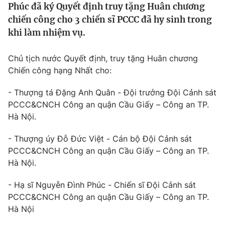
Phúc đã ký Quyết định truy tặng Huân chương
Tin tức
chiến công cho 3 chiến sĩ PCCC đã hy sinh trong
Kinh tế
khi làm nhiệm vụ.
Thế giới đó đây
Tài chính
Dữ liệu và đời sống
Câu chuyện quốc tế
Chủ tịch nước Quyết định, truy tặng Huân chương
Thị trường
Chiến công hạng Nhất cho:
Truyền hình
Góc doanh nghiệp
- Thượng tá Đặng Anh Quân - Đội trưởng Đội Cảnh sát
Phim VTV
PCCC&CNCH Công an quận Cầu Giấy – Công an TP.
Giải trí
Hà Nội.
Hậu trường
Điện ảnh
Đời sống
- Thượng úy Đỗ Đức Việt - Cán bộ Đội Cảnh sát
Nhân vật
Âm nhạc
PCCC&CNCH Công an quận Cầu Giấy – Công an TP.
Du lịch
Khán giả
Hà Nội.
Giáo dục
Sao
Làm đẹp
Giải sao mai
- Hạ sĩ Nguyễn Đình Phúc - Chiến sĩ Đội Cảnh sát
Tuyển sinh
Công nghệ
PCCC&CNCH Công an quận Cầu Giấy – Công an TP.
Chất lượng cuộc sống
Học trực tuyến
Hà Nội
Hitech Công nghệ tương lai