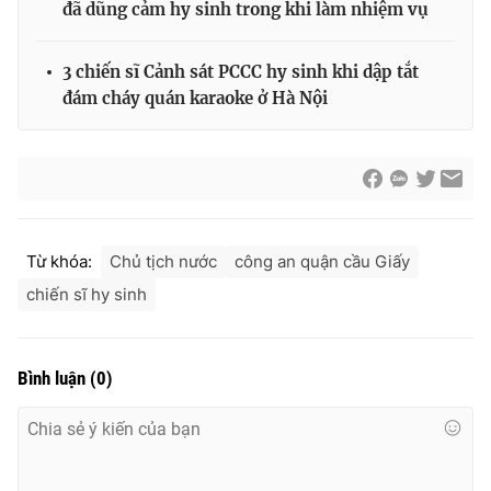
đã dũng cảm hy sinh trong khi làm nhiệm vụ
3 chiến sĩ Cảnh sát PCCC hy sinh khi dập tắt
đám cháy quán karaoke ở Hà Nội
® Cấm sao chép dưới mọi hình thức nếu không có sự chấp
thuận bằng văn bản. Ghi rõ nguồn VTV.vn khi phát hành lại
thông tin từ website này.
Từ khóa:
Chủ tịch nước
công an quận cầu Giấy
chiến sĩ hy sinh
Bình luận
(
0
)