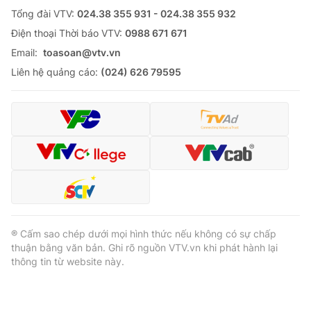
Tổng đài VTV:
024.38 355 931 - 024.38 355 932
Ðiện thoại Thời báo VTV:
0988 671 671
Email:
toasoan@vtv.vn
Liên hệ quảng cáo:
(024) 626 79595
® Cấm sao chép dưới mọi hình thức nếu không có sự chấp
thuận bằng văn bản. Ghi rõ nguồn VTV.vn khi phát hành lại
thông tin từ website này.