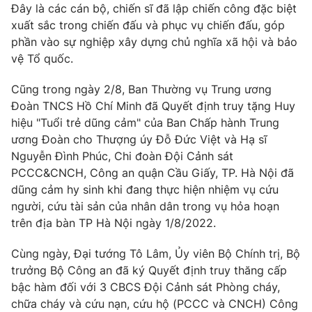
Giao lưu trực tuyến
Đây là các cán bộ, chiến sĩ đã lập chiến công đặc biệt
Sản phẩm
xuất sắc trong chiến đấu và phục vụ chiến đấu, góp
Lịch phát sóng
phần vào sự nghiệp xây dựng chủ nghĩa xã hội và bảo
Thị trường
vệ Tổ quốc.
Tư vấn
Cũng trong ngày 2/8, Ban Thường vụ Trung ương
Chuyên mục khác
Đoàn TNCS Hồ Chí Minh đã Quyết định truy tặng Huy
Emagazine
Podcast
hiệu "Tuổi trẻ dũng cảm" của Ban Chấp hành Trung
ương Đoàn cho Thượng úy Đỗ Đức Việt và Hạ sĩ
Nguyễn Đình Phúc, Chi đoàn Đội Cảnh sát
Photo
Infographic
PCCC&CNCH, Công an quận Cầu Giấy, TP. Hà Nội đã
dũng cảm hy sinh khi đang thực hiện nhiệm vụ cứu
Video
Shorts video
người, cứu tài sản của nhân dân trong vụ hỏa hoạn
trên địa bàn TP Hà Nội ngày 1/8/2022.
VTV Money
VTV Thể thao
Cùng ngày, Đại tướng Tô Lâm, Ủy viên Bộ Chính trị, Bộ
trưởng Bộ Công an đã ký Quyết định truy thăng cấp
VTV Sức khoẻ
Bất động sản
bậc hàm đối với 3 CBCS Đội Cảnh sát Phòng cháy,
chữa cháy và cứu nạn, cứu hộ (PCCC và CNCH) Công