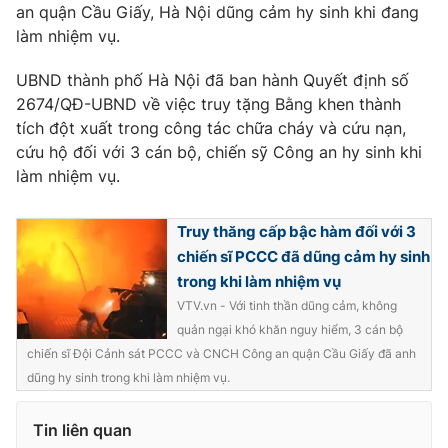
Thị trường 24h
Tấm lòng Việt
an quận Cầu Giấy, Hà Nội dũng cảm hy sinh khi đang
làm nhiệm vụ.
VTV4
Vươn mình bằng AI
UBND thành phố Hà Nội đã ban hành Quyết định số
2674/QĐ-UBND về việc truy tặng Bằng khen thành
VTV9
VTV8
tích đột xuất trong công tác chữa cháy và cứu nạn,
cứu hộ đối với 3 cán bộ, chiến sỹ Công an hy sinh khi
làm nhiệm vụ.
Liên hệ tòa soạn
English
Truy thăng cấp bậc hàm đối với 3
chiến sĩ PCCC đã dũng cảm hy sinh
trong khi làm nhiệm vụ
THỜI BÁO VTV
VTV.vn - Với tinh thần dũng cảm, không
quản ngại khó khăn nguy hiểm, 3 cán bộ
chiến sĩ Đội Cảnh sát PCCC và CNCH Công an quận Cầu Giấy đã anh
dũng hy sinh trong khi làm nhiệm vụ.
Theo dõi báo trên
Tin liên quan
Cơ quan chủ quản:
Đài Truyền hình Việt Nam