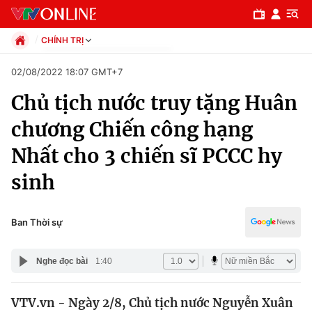
CHÍNH TRỊ
Chính trị
02/08/2022 18:07 GMT+7
Xã hội
Chủ tịch nước truy tặng Huân
Pháp luật
Chuyên mục
Kinh tế
chương Chiến công hạng
Thể thao
Chính trị
Nhất cho 3 chiến sĩ PCCC hy
Truyền hình
Văn hóa - Giải trí
sinh
Xã hội
Y tế
Đời sống
Pháp luật
Ban Thời sự
Công nghệ
Giáo dục
Y tế
Nghe đọc bài
1:40
Thế giới
VTV.vn - Ngày 2/8, Chủ tịch nước Nguyễn Xuân