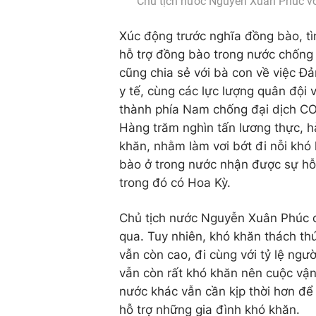
Chủ tịch nước Nguyễn Xuân Phúc vớ
Xúc động trước nghĩa đồng bào, t
hỗ trợ đồng bào trong nước chống
cũng chia sẻ với bà con về việc Đ
y tế, cùng các lực lượng quân đội
thành phía Nam chống đại dịch CO
Hàng trăm nghìn tấn lương thực, h
khăn, nhằm làm vơi bớt đi nỗi khó
bào ở trong nước nhận được sự hỗ 
trong đó có Hoa Kỳ.
Chủ tịch nước Nguyễn Xuân Phúc c
qua. Tuy nhiên, khó khăn thách th
vẫn còn cao, đi cùng với tỷ lệ ngườ
vẫn còn rất khó khăn nên cuộc vậ
nước khác vẫn cần kịp thời hơn 
hỗ trợ những gia đình khó khăn.