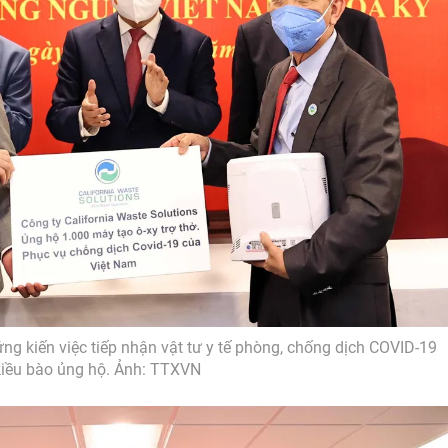
g kiến việc tiếp nhận vật tư y tế phòng, chống dịch COVID-19
kiều bào ủng hộ. Ảnh: TTXVN