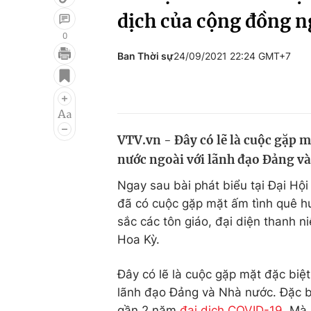
dịch của cộng đồng ng
0
Ban Thời sự
24/09/2021 22:24 GMT+7
Giải trí
Đời sống
Điện ảnh
Du lịch
Âm nhạc
Làm đẹp
VTV.vn - Đây có lẽ là cuộc gặp 
Sao
Chất lượng cuộc sốn
nước ngoài với lãnh đạo Đảng và
Ngay sau bài phát biểu tại Đại Hộ
đã có cuộc gặp mặt ấm tình quê hươ
sắc các tôn giáo, đại diện thanh n
Hoa Kỳ.
Đây có lẽ là cuộc gặp mặt đặc biệ
lãnh đạo Đảng và Nhà nước. Đặc bi
gần 2 năm
đại dịch COVID-19
. Mà