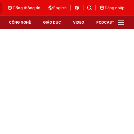
Cổng thông tin
English
Đăng nhập
CÔNG NGHỆ
GIÁO DỤC
VIDEO
PODCAST
VTV Money
VTV Thể thao
VTV Sức khoẻ
Bất động sản
Thị trường 24h
Tấm lòng Việt
Vươn mình bằng AI
VTV4
VTV8
VTV9
Lịch phát sóng
Giao lưu trực tuyến
Sự kiện