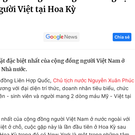
ười Việt tại Hoa Kỳ
Góc ảnh
Giáo dục
Công nghệ
Chia sẻ
Tuyển sinh
Hitech Công ng
Học trực tuyến
Sản phẩm
mặt đặc biệt nhất của cộng đồng người Việt Nam ở
g
Thị trường
 Nhà nước.
Tư vấn
i đồng Liên Hợp Quốc,
Chủ tịch nước Nguyễn Xuân Phúc
ng với đại diện trí thức, doanh nhân tiêu biểu, chức
iên - sinh viên và người mang 2 dòng máu Mỹ - Việt tại
t nhất của cộng đồng người Việt Nam ở nước ngoài với
ệt ở chỗ, cuộc gặp này là lần đầu tiên ở Hoa Kỳ sau
 Hoa Kỳ trong đó có New York là một trong những tâm