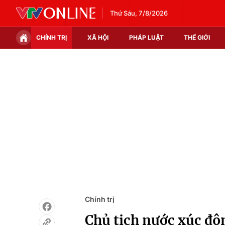
Thứ Sáu, 7/8/2026
CHÍNH TRỊ
XÃ HỘI
PHÁP LUẬT
THẾ GIỚI
Chính trị
Xã hội
Thế giới
Kinh tế
Tin tức
Tài chính
Thế giới đó đây
Thị trường
Câu chuyện quốc tế
Góc doanh nghiệp
Dữ liệu và đời sống
Chính trị
Chủ tịch nước xúc độ