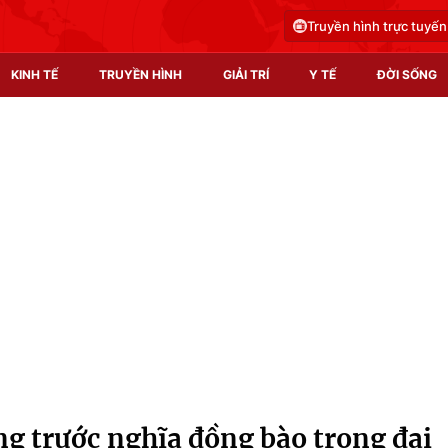
Truyền hình trực tuyến
KINH TẾ
TRUYỀN HÌNH
GIẢI TRÍ
Y TẾ
ĐỜI SỐNG
Pháp luật
Y tế
Truyền hình
Multimedia
Phim VTV
Video
Hậu trường
Shorts video
Nhân vật
Podcast
Khán giả
EMagazine
Giải sao mai
Photo
ng trước nghĩa đồng bào trong đại
Infographic