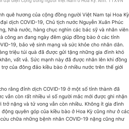
i đại diện Cộng đồng người Việt Nam ở Hoa Kỳ. Ảnh: TTXVN
ình quê hương của cộng đồng người Việt Nam tại Hoa Kỳ
 đại dịch COVID-19, Chủ tịch nước Nguyễn Xuân Phúc
ảng, Nhà nước, hàng chục nghìn các bác sỹ và nhân viên
 và công an đang ngày đêm giúp đồng bào ở các tỉnh
VID-19, bảo vệ sinh mạng và sức khỏe cho nhân dân.
àng triệu túi quà đã được gửi tặng những gia đình khó
 khăn, vất vả. Sức mạnh này đã được nhân lên khi đồng
trợ của đông đảo kiều bào ở nhiều nước trên thế giới
ho rằng đỉnh dịch COVID-19 ở một số tỉnh thành đã
ức vẫn còn rất nhiều vì số người mắc mới được ghi nhận
i trở nặng và tử vong vẫn còn nhiều. Không ít gia đình
n động quyên góp của kiều bào ở Hoa Kỳ cũng như ở cá
để cứu chữa những bệnh nhân COVID-19 nặng cũng như