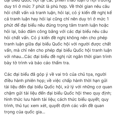
đại biểu Quốc hội tại các phiên thảo luận ở hội trường
Thị trường 24h
Tấm lòng Việt
duy trì ở mức 7 phút là phù hợp. Về thời gian nêu câu
hỏi chất vấn và tranh luận, hỏi lại, có ý kiến đề nghị kể
VTV4
Vươn mình bằng AI
cả tranh luận hay hỏi lại cũng chỉ nên duy trì ở mức 1
phút để đại biểu nêu đúng trọng tâm tranh luận hoặc
hỏi lại, bảo đảm công bằng với các đại biểu nêu câu
VTV9
VTV8
hỏi chất vấn. Có ý kiến đề nghị không nên cho phép
tranh luận giữa đại biểu Quốc hội với người được chất
Liên hệ tòa soạn
English
vấn, mà chỉ nên cho phép đại biểu Quốc hội tranh luận
với nhau…Các đại biểu đề nghị rút ngắn thời gian trình
bày tờ trình và báo cáo thẩm tra.
Các đại biểu đã góp ý về vai trò của chủ tọa, người
THỜI BÁO VTV
điều hành phiên họp; về việc chấp hành thời hạn gửi
tài liệu đến đại biểu Quốc hội, xử lý với những cơ quan
Theo dõi báo trên
chậm gửi tài liệu đến đại biểu Quốc hội theo quy định;
hình thức lưu hành tài liệu; cách thức biểu quyết; quy
trình, thủ tục xem xét, quyết định các vấn đề quan
Cơ quan chủ quản:
Đài Truyền hình Việt Nam
trọng của quốc gia…
Cơ quan báo chí:
Thời báo VTV