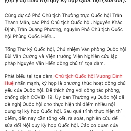
góp ý dự thảo Nội quy Kỳ họp Quốc hội (sửa đổi).
Tin tức
Kinh tế
Cùng dự có Phó Chủ tịch Thường trực Quốc hội Trần
Thế giới đó đây
Thanh Mẫn; các Phó Chủ tịch Quốc hội: Nguyễn Khắc
Tài chính
Dữ liệu và đời sống
Định, Trần Quang Phương; nguyên Phó Chủ tịch Quốc
Câu chuyện quốc tế
Thị trường
hội Phùng Quốc Hiển…
Truyền hình
Góc doanh nghiệp
Tổng Thư ký Quốc hội, Chủ nhiệm Văn phòng Quốc hội
Bùi Văn Cường và Viện trưởng Viện Nghiên cứu lập
Phim VTV
Giải trí
pháp Nguyễn Văn Hiển đồng chủ trì tọa đàm.
Hậu trường
Điện ảnh
Phát biểu tại tọa đàm,
Chủ tịch Quốc hội Vương Đình
Đời sống
Nhân vật
Huệ
nhấn mạnh, kỳ họp là phương thức hoạt động chủ
Âm nhạc
yếu của Quốc hội. Để thích ứng với công tác phòng,
Du lịch
Khán giả
Giáo dục
chống dịch COVID-19, Ủy ban Thường vụ Quốc hội đã
Sao
Làm đẹp
đề nghị Quốc hội cho thực hiện thí điểm nhiều nội
Giải sao mai
Tuyển sinh
dung tại kỳ họp Quốc hội. Sau quá trình thực hiện thí
Công nghệ
Chất lượng cuộc sống
điểm, đến nay cần tổng kết, rà soát, nghiên cứu để
Học trực tuyến
sửa đổi Nội quy Kỳ họp Quốc hội. Các cơ quan của
Hitech Công nghệ tương lai