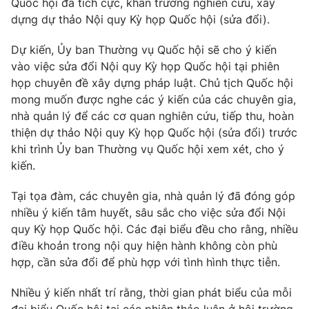
Giao lưu trực tuyến
Quốc hội đã tích cực, khẩn trương nghiên cứu, xây
Sản phẩm
dựng dự thảo Nội quy Kỳ họp Quốc hội (sửa đổi).
Lịch phát sóng
Thị trường
Dự kiến, Ủy ban Thường vụ Quốc hội sẽ cho ý kiến
vào việc sửa đổi Nội quy Kỳ họp Quốc hội tại phiên
Tư vấn
họp chuyên đề xây dựng pháp luật. Chủ tịch Quốc hội
Chuyên mục khác
mong muốn được nghe các ý kiến của các chuyên gia,
Emagazine
nhà quản lý để các cơ quan nghiên cứu, tiếp thu, hoàn
Podcast
thiện dự thảo Nội quy Kỳ họp Quốc hội (sửa đổi) trước
khi trình Ủy ban Thường vụ Quốc hội xem xét, cho ý
Photo
Infographic
kiến.
Video
Tại tọa đàm, các chuyên gia, nhà quản lý đã đóng góp
Shorts video
nhiều ý kiến tâm huyết, sâu sắc cho việc sửa đổi Nội
quy Kỳ họp Quốc hội. Các đại biểu đều cho rằng, nhiều
VTV Money
VTV Thể thao
điều khoản trong nội quy hiện hành không còn phù
hợp, cần sửa đổi để phù hợp với tình hình thực tiễn.
VTV Sức khoẻ
Bất động sản
Nhiều ý kiến nhất trí rằng, thời gian phát biểu của mỗi