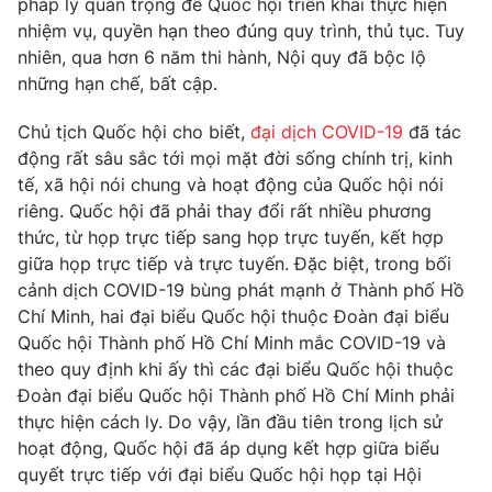
pháp lý quan trọng để Quốc hội triển khai thực hiện
nhiệm vụ, quyền hạn theo đúng quy trình, thủ tục. Tuy
nhiên, qua hơn 6 năm thi hành, Nội quy đã bộc lộ
® Cấm sao chép dưới mọi hình thức nếu không có sự chấp
những hạn chế, bất cập.
thuận bằng văn bản. Ghi rõ nguồn VTV.vn khi phát hành lại
thông tin từ website này.
Chủ tịch Quốc hội cho biết,
đại dịch COVID-19
đã tác
động rất sâu sắc tới mọi mặt đời sống chính trị, kinh
tế, xã hội nói chung và hoạt động của Quốc hội nói
riêng. Quốc hội đã phải thay đổi rất nhiều phương
thức, từ họp trực tiếp sang họp trực tuyến, kết hợp
giữa họp trực tiếp và trực tuyến. Đặc biệt, trong bối
cảnh dịch COVID-19 bùng phát mạnh ở Thành phố Hồ
Chí Minh, hai đại biểu Quốc hội thuộc Đoàn đại biểu
Quốc hội Thành phố Hồ Chí Minh mắc COVID-19 và
theo quy định khi ấy thì các đại biểu Quốc hội thuộc
Đoàn đại biểu Quốc hội Thành phố Hồ Chí Minh phải
thực hiện cách ly. Do vậy, lần đầu tiên trong lịch sử
hoạt động, Quốc hội đã áp dụng kết hợp giữa biểu
quyết trực tiếp với đại biểu Quốc hội họp tại Hội