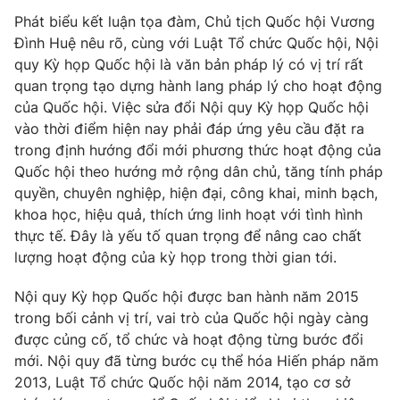
Giấy phép hoạt động báo in và báo điện tử số 483/GP-BTTTT
Phát biểu kết luận tọa đàm, Chủ tịch Quốc hội Vương
cấp ngày 29/12/2023
Đình Huệ nêu rõ, cùng với Luật Tổ chức Quốc hội, Nội
Tổng Biên tập:
Vũ Thanh Thủy
quy Kỳ họp Quốc hội là văn bản pháp lý có vị trí rất
Phó Tổng Biên tập:
Nguyễn Thị Mỹ Hạnh, Phạm Quốc Thắng,
quan trọng tạo dựng hành lang pháp lý cho hoạt động
Nguyễn Trọng Ninh
của Quốc hội. Việc sửa đổi Nội quy Kỳ họp Quốc hội
Tổng đài VTV:
024.38 355 931 - 024.38 355 932
vào thời điểm hiện nay phải đáp ứng yêu cầu đặt ra
trong định hướng đổi mới phương thức hoạt động của
Ðiện thoại Thời báo VTV:
024.66 897 897
Quốc hội theo hướng mở rộng dân chủ, tăng tính pháp
Email:
toasoan@vtv.vn
quyền, chuyên nghiệp, hiện đại, công khai, minh bạch,
Liên hệ quảng cáo:
024-7300.7108
khoa học, hiệu quả, thích ứng linh hoạt với tình hình
thực tế. Đây là yếu tố quan trọng để nâng cao chất
lượng hoạt động của kỳ họp trong thời gian tới.
Nội quy Kỳ họp Quốc hội được ban hành năm 2015
trong bối cảnh vị trí, vai trò của Quốc hội ngày càng
được củng cố, tổ chức và hoạt động từng bước đổi
mới. Nội quy đã từng bước cụ thể hóa Hiến pháp năm
2013, Luật Tổ chức Quốc hội năm 2014, tạo cơ sở