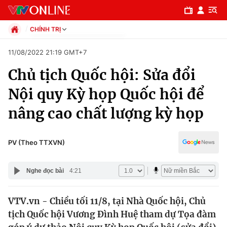
CHÍNH TRỊ
Chính trị
11/08/2022 21:19 GMT+7
Xã hội
Chủ tịch Quốc hội: Sửa đổi
Pháp luật
Chuyên mục
Kinh tế
Nội quy Kỳ họp Quốc hội để
Thể thao
Chính trị
nâng cao chất lượng kỳ họp
Truyền hình
Văn hóa - Giải trí
Xã hội
Y tế
PV (Theo TTXVN)
Đời sống
Pháp luật
Công nghệ
Nghe đọc bài
4:21
Giáo dục
Y tế
VTV.vn - Chiều tối 11/8, tại Nhà Quốc hội, Chủ
tịch Quốc hội Vương Đình Huệ tham dự Tọa đàm
Thế giới