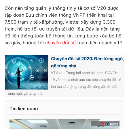
Giao lưu trực tuyến
Sản phẩm
Còn nền tảng quản lý thông tin y tế cơ sở V20 được
tập đoàn Bưu chính viễn thông VNPT triển khai tại
Lịch phát sóng
Thị trường
7.500 trạm y tế xã/phường. Viettel xây dựng 3.300
trạm, hỗ trợ tối ưu truyền tải dữ liệu. Đây là nền tảng
Tư vấn
để liên thông toàn bộ thông tin, từng bước xóa bỏ hồ
Chuyên mục khác
sơ giấy, hướng tới
chuyển đổi số
toàn diện ngành y tế.
Emagazine
Podcast
Chuyển đổi số 2020: Đến từng ngõ,
Photo
Infographic
gõ từng nhà
VTV.vn - Trong bối cảnh đại dịch, COVID-
19 vô tình là chất xúc tác cho chuyển đổi số
Video
Shorts video
lan tỏa sâu rộng trong đời sống xã hội, đến
từng ngõ, gõ từng nhà.
VTV Money
VTV Thể thao
Tin liên quan
VTV Sức khoẻ
Bất động sản