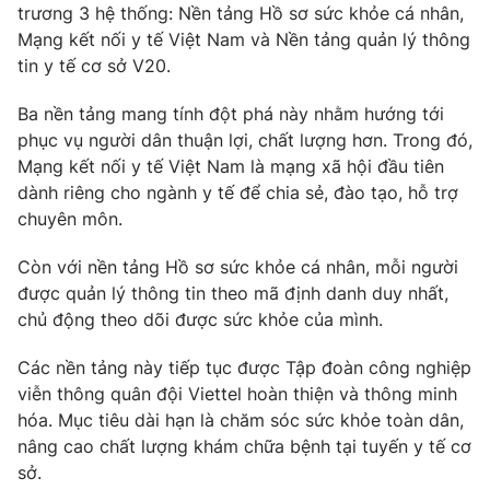
trương 3 hệ thống: Nền tảng Hồ sơ sức khỏe cá nhân,
Tin tức
Mạng kết nối y tế Việt Nam và Nền tảng quản lý thông
Kinh tế
tin y tế cơ sở V20.
Thế giới đó đây
Tài chính
Dữ liệu và đời sống
Ba nền tảng mang tính đột phá này nhằm hướng tới
Câu chuyện quốc tế
Thị trường
phục vụ người dân thuận lợi, chất lượng hơn. Trong đó,
Mạng kết nối y tế Việt Nam là mạng xã hội đầu tiên
Truyền hình
Góc doanh nghiệp
dành riêng cho ngành y tế để chia sẻ, đào tạo, hỗ trợ
Phim VTV
chuyên môn.
Giải trí
Hậu trường
Còn với nền tảng Hồ sơ sức khỏe cá nhân, mỗi người
Điện ảnh
được quản lý thông tin theo mã định danh duy nhất,
Đời sống
Nhân vật
chủ động theo dõi được sức khỏe của mình.
Âm nhạc
Du lịch
Khán giả
Giáo dục
Các nền tảng này tiếp tục được Tập đoàn công nghiệp
Sao
Làm đẹp
Giải sao mai
viễn thông quân đội Viettel hoàn thiện và thông minh
Tuyển sinh
hóa. Mục tiêu dài hạn là chăm sóc sức khỏe toàn dân,
Công nghệ
Chất lượng cuộc sống
nâng cao chất lượng khám chữa bệnh tại tuyến y tế cơ
Học trực tuyến
Hitech Công nghệ tương lai
sở.