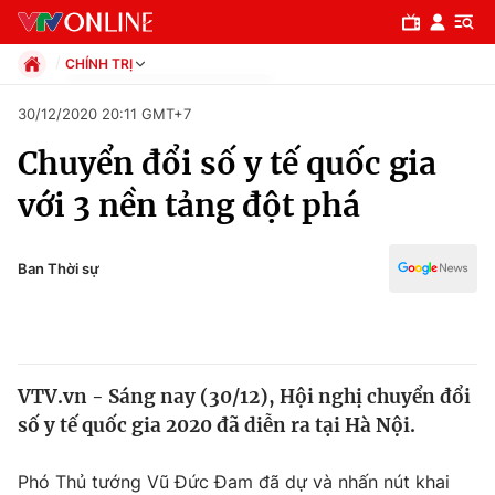
CHÍNH TRỊ
Chính trị
30/12/2020 20:11 GMT+7
Xã hội
Chuyển đổi số y tế quốc gia
Pháp luật
Chuyên mục
Kinh tế
với 3 nền tảng đột phá
Thể thao
Chính trị
Truyền hình
Văn hóa - Giải trí
Ban Thời sự
Xã hội
Y tế
Đời sống
Pháp luật
Công nghệ
Giáo dục
VTV.vn - Sáng nay (30/12), Hội nghị chuyển đổi
Y tế
số y tế quốc gia 2020 đã diễn ra tại Hà Nội.
Thế giới
Phó Thủ tướng Vũ Đức Đam đã dự và nhấn nút khai