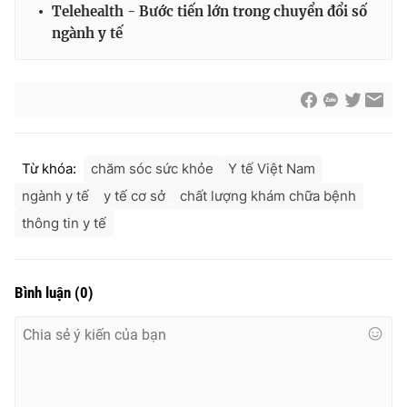
Telehealth - Bước tiến lớn trong chuyển đổi số
Cơ quan báo chí:
Thời báo VTV
ngành y tế
Giấy phép hoạt động báo in và báo điện tử số 483/GP-BTTTT
cấp ngày 29/12/2023
Tổng Biên tập:
Vũ Thanh Thủy
Phó Tổng Biên tập:
Nguyễn Thị Mỹ Hạnh, Phạm Quốc Thắng,
Nguyễn Trọng Ninh
Tổng đài VTV:
024.38 355 931 - 024.38 355 932
Từ khóa:
chăm sóc sức khỏe
Y tế Việt Nam
Ðiện thoại Thời báo VTV:
024.66 897 897
ngành y tế
y tế cơ sở
chất lượng khám chữa bệnh
Email:
toasoan@vtv.vn
thông tin y tế
Liên hệ quảng cáo:
024-7300.7108
Bình luận
(
0
)