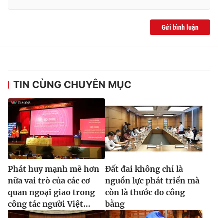
Gửi bình luận
® Cấm sao chép dưới mọi hình thức nếu không có sự chấp
thuận bằng văn bản. Ghi rõ nguồn VTV.vn khi phát hành lại
thông tin từ website này.
TIN CÙNG CHUYÊN MỤC
Phát huy mạnh mẽ hơn
Đất đai không chỉ là
nữa vai trò của các cơ
nguồn lực phát triển mà
quan ngoại giao trong
còn là thước đo công
công tác người Việt...
bằng