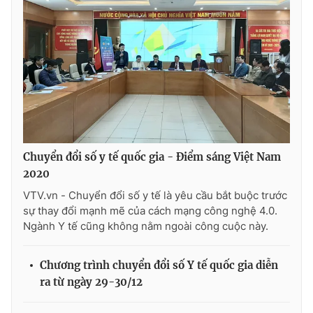
Thị trường 24h
Tấm lòng Việt
VTV4
Vươn mình bằng AI
VTV9
VTV8
Liên hệ tòa soạn
English
Chuyển đổi số y tế quốc gia - Điểm sáng Việt Nam
2020
VTV.vn - Chuyển đổi số y tế là yêu cầu bắt buộc trước
THỜI BÁO VTV
sự thay đổi mạnh mẽ của cách mạng công nghệ 4.0.
Ngành Y tế cũng không nằm ngoài công cuộc này.
Chương trình chuyển đổi số Y tế quốc gia diễn
Theo dõi báo trên
ra từ ngày 29-30/12
Cơ quan chủ quản:
Đài Truyền hình Việt Nam