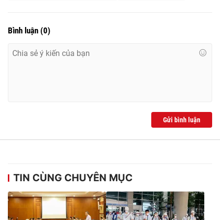
Bình luận
(
0
)
Gửi bình luận
TIN CÙNG CHUYÊN MỤC