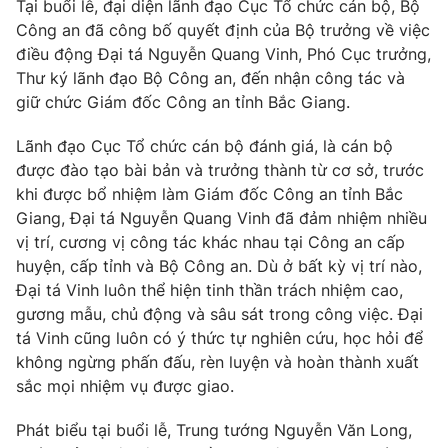
Giao lưu trực tuyến
Tại buổi lễ, đại diện lãnh đạo Cục Tổ chức cán bộ, Bộ
Sản phẩm
Công an đã công bố quyết định của Bộ trưởng về việc
điều động Đại tá Nguyễn Quang Vinh, Phó Cục trưởng,
Lịch phát sóng
Thị trường
Thư ký lãnh đạo Bộ Công an, đến nhận công tác và
giữ chức Giám đốc Công an tỉnh Bắc Giang.
Tư vấn
Chuyên mục khác
Lãnh đạo Cục Tổ chức cán bộ đánh giá, là cán bộ
Emagazine
Podcast
được đào tạo bài bản và trưởng thành từ cơ sở, trước
khi được bổ nhiệm làm Giám đốc Công an tỉnh Bắc
Giang, Đại tá Nguyễn Quang Vinh đã đảm nhiệm nhiều
Photo
Infographic
vị trí, cương vị công tác khác nhau tại Công an cấp
huyện, cấp tỉnh và Bộ Công an. Dù ở bất kỳ vị trí nào,
Video
Shorts video
Đại tá Vinh luôn thể hiện tinh thần trách nhiệm cao,
gương mẫu, chủ động và sâu sát trong công việc. Đại
tá Vinh cũng luôn có ý thức tự nghiên cứu, học hỏi để
VTV Money
VTV Thể thao
không ngừng phấn đấu, rèn luyện và hoàn thành xuất
sắc mọi nhiệm vụ được giao.
VTV Sức khoẻ
Bất động sản
Phát biểu tại buổi lễ, Trung tướng Nguyễn Văn Long,