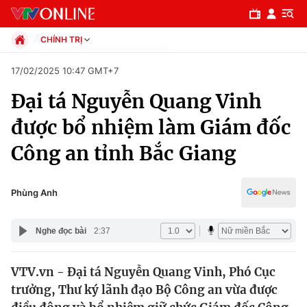
CHÍNH TRỊ
Chính trị
17/02/2025 10:47 GMT+7
Xã hội
Đại tá Nguyễn Quang Vinh
Pháp luật
Chuyên mục
Kinh tế
được bổ nhiệm làm Giám đốc
Thể thao
Chính trị
Công an tỉnh Bắc Giang
Truyền hình
Văn hóa - Giải trí
Xã hội
Y tế
Phùng Anh
Đời sống
Pháp luật
Công nghệ
Nghe đọc bài
2:37
Giáo dục
Y tế
VTV.vn - Đại tá Nguyễn Quang Vinh, Phó Cục
trưởng, Thư ký lãnh đạo Bộ Công an vừa được
Thế giới