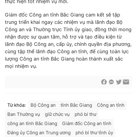
thực hiện tốt nhiệm vụ mới.
Giám đốc Công an tỉnh Bắc Giang cam kết sẽ tập
trung triển khai ngay các nhiệm vụ mà lãnh đạo Bộ
Công an và Thường trực Tỉnh ủy giao, đồng thời mong
® Cấm sao chép dưới mọi hình thức nếu không có sự chấp
thuận bằng văn bản. Ghi rõ nguồn VTV.vn khi phát hành lại
nhận được sự quan tâm, hỗ trợ và tạo điều kiện từ
thông tin từ website này.
lãnh đạo Bộ Công an, cấp ủy, chính quyền địa phương,
cùng tập thể lãnh đạo Công an tỉnh, để cùng toàn lực
lượng Công an tỉnh Bắc Giang hoàn thành xuất sắc
mọi nhiệm vụ.
Từ khóa:
Bộ Công an
tỉnh Bắc Giang
Công an tỉnh
Ban Thường vụ
giữ chức vụ
phó bí thư
công an tỉnh Bắc Giang
Giám đốc Công an tỉnh
Đảng ủy Công an Trung ương
phó bí thư tỉnh ủy