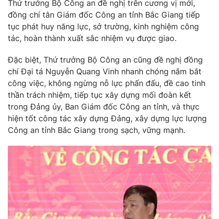
Thứ trưởng Bộ Công an đề nghị trên cương vị mới,
Thị trường 24h
Tấm lòng Việt
đồng chí tân Giám đốc Công an tỉnh Bắc Giang tiếp
tục phát huy năng lực, sở trường, kinh nghiệm công
VTV4
Vươn mình bằng AI
tác, hoàn thành xuất sắc nhiệm vụ được giao.
Đặc biệt, Thứ trưởng Bộ Công an cũng đề nghị đồng
VTV9
VTV8
chí Đại tá Nguyễn Quang Vinh nhanh chóng nắm bắt
công việc, không ngừng nỗ lực phấn đấu, đề cao tinh
Liên hệ tòa soạn
English
thần trách nhiệm, tiếp tục xây dựng mối đoàn kết
trong Đảng ủy, Ban Giám đốc Công an tỉnh, và thực
hiện tốt công tác xây dựng Đảng, xây dựng lực lượng
Công an tỉnh Bắc Giang trong sạch, vững mạnh.
THỜI BÁO VTV
Theo dõi báo trên
Cơ quan chủ quản:
Đài Truyền hình Việt Nam