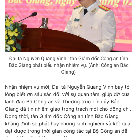
Cơ quan báo chí:
Thời báo VTV
Giấy phép hoạt động báo in và báo điện tử số 483/GP-BTTTT
cấp ngày 29/12/2023
Tổng Biên tập:
Vũ Thanh Thủy
Phó Tổng Biên tập:
Nguyễn Thị Mỹ Hạnh, Phạm Quốc Thắng,
Nguyễn Trọng Ninh
Tổng đài VTV:
024.38 355 931 - 024.38 355 932
Đại tá Nguyễn Quang Vinh - tân Giám đốc Công an tỉnh
Ðiện thoại Thời báo VTV:
024.66 897 897
Bắc Giang phát biểu nhận nhiệm vụ. (Ảnh: Công an Bắc
Email:
toasoan@vtv.vn
Giang)
Liên hệ quảng cáo:
024-7300.7108
Nhận nhiệm vụ mới, Đại tá Nguyễn Quang Vinh bày tỏ
lòng biết ơn sâu sắc đối với sự quan tâm, giúp đỡ của
lãnh đạo Bộ Công an và Thường trực Tỉnh ủy Bắc
Giang đã tín nhiệm giao trọng trách mới cho đồng chí.
Đồng thời, tân Giám đốc Công an tỉnh Bắc Giang
khẳng định sẽ phát huy những kinh nghiệm và kết quả
đạt được trong thời gian công tác tại Bộ Công an để