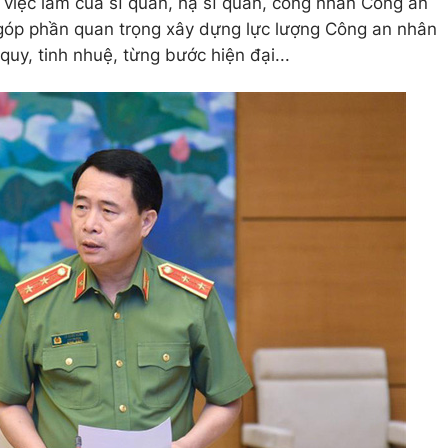
í, việc làm của sĩ quan, hạ sĩ quan, công nhân Công an
 góp phần quan trọng xây dựng lực lượng Công an nhân
uy, tinh nhuệ, từng bước hiện đại...