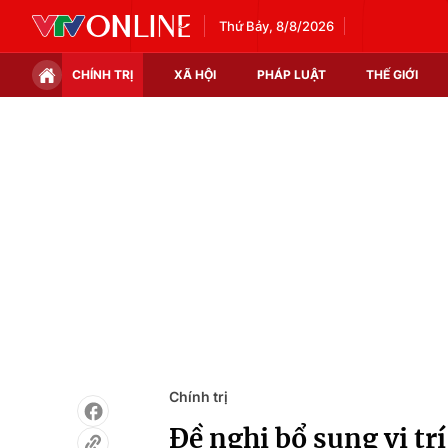
Thứ Bảy, 8/8/2026
CHÍNH TRỊ
XÃ HỘI
PHÁP LUẬT
THẾ GIỚI
Chính trị
Xã hội
Thế giới
Kinh tế
Tin tức
Tài chính
Thế giới đó đây
Thị trường
Câu chuyện quốc tế
Góc doanh nghiệp
Dữ liệu và đời sống
Chính trị
Đề nghị bổ sung vị t