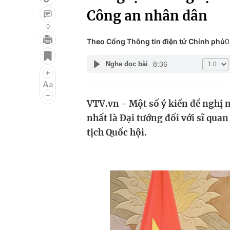
Công an nhân dân
0
Theo Cổng Thông tin điện tử Chính phủ
0
Giải trí
Đời sống
8:36
Nghe đọc bài
Điện ảnh
Du lịch
Âm nhạc
Làm đẹp
VTV.vn - Một số ý kiến đề nghị 
Sao
Chất lượng cuộc sốn
nhất là Đại tướng đối với sĩ qua
tịch Quốc hội.