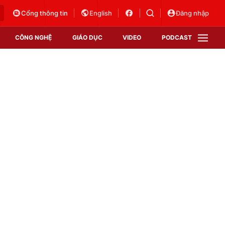
Cổng thông tin
English
Đăng nhập
CÔNG NGHỆ
GIÁO DỤC
VIDEO
PODCAST
VTV Money
VTV Thể thao
VTV Sức khoẻ
Bất động sản
Thị trường 24h
Tấm lòng Việt
Vươn mình bằng AI
VTV4
VTV8
VTV9
Lịch phát sóng
Giao lưu trực tuyến
Sự kiện