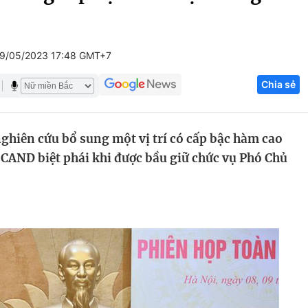
Góc ảnh
9/05/2023 17:48 GMT+7
Giáo dục
Công nghệ
Chia sẻ
Tuyển sinh
Hitech Công ng
Học trực tuyến
Sản phẩm
nghiên cứu bổ sung một vị trí có cấp bậc hàm cao
g
Thị trường
n CAND biệt phái khi được bầu giữ chức vụ Phó Chủ
Tư vấn