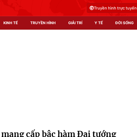
Truyền hình trực tuyến
KINH TẾ
TRUYỀN HÌNH
GIẢI TRÍ
Y TẾ
ĐỜI SỐNG
Pháp luật
Y tế
Truyền hình
Multimedia
Phim VTV
Video
Hậu trường
Shorts video
Nhân vật
Podcast
Khán giả
EMagazine
Giải sao mai
Photo
rí mang cấp bậc hàm Đại tướng
Infographic