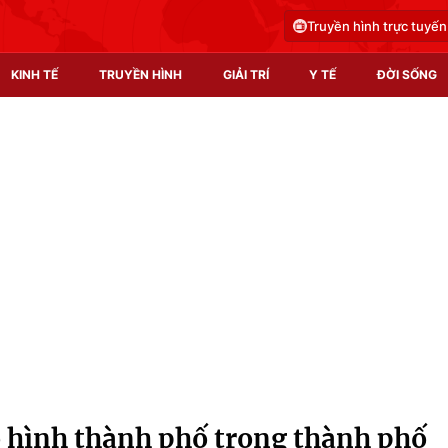
Truyền hình trực tuyến
KINH TẾ
TRUYỀN HÌNH
GIẢI TRÍ
Y TẾ
ĐỜI SỐNG
Pháp luật
Y tế
Truyền hình
Multimedia
Phim VTV
Video
Hậu trường
Shorts video
Nhân vật
Podcast
Khán giả
EMagazine
Giải sao mai
Photo
 hình thành phố trong thành phố
Infographic