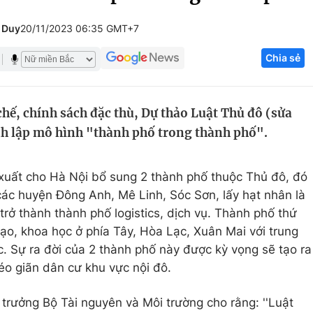
Góc ảnh
 Duy
20/11/2023 06:35 GMT+7
Chia sẻ
Giáo dục
Công nghệ
Tuyển sinh
Hitech Công ng
chế, chính sách đặc thù, Dự thảo Luật Thủ đô (sửa
Học trực tuyến
Sản phẩm
ành lập mô hình "thành phố trong thành phố".
g
Thị trường
Tư vấn
 xuất cho Hà Nội bổ sung 2 thành phố thuộc Thủ đô, đó
ác huyện Đông Anh, Mê Linh, Sóc Sơn, lấy hạt nhân là
rở thành thành phố logistics, dịch vụ. Thành phố thứ
tạo, khoa học ở phía Tây, Hòa Lạc, Xuân Mai với trung
 Sự ra đời của 2 thành phố này được kỳ vọng sẽ tạo ra
éo giãn dân cư khu vực nội đô.
rưởng Bộ Tài nguyên và Môi trường cho rằng: ''Luật