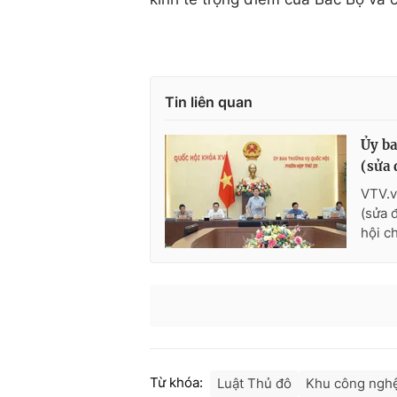
Tin liên quan
Ủy ba
(sửa 
VTV.v
(sửa 
hội ch
Từ khóa:
Luật Thủ đô
Khu công ngh