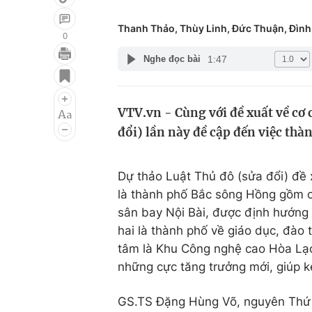
Thanh Thảo, Thùy Linh, Đức Thuận, Đình
0
1:47
Nghe đọc bài
Giải trí
Đời sống
Điện ảnh
Du lịch
VTV.vn - Cùng với đề xuất về cơ 
Âm nhạc
Làm đẹp
đổi) lần này đề cập đến việc th
Sao
Chất lượng cuộc sốn
Dự thảo Luật Thủ đô (sửa đổi) đề
là thành phố Bắc sông Hồng gồm c
sân bay Nội Bài, được định hướng t
hai là thành phố về giáo dục, đào 
tâm là Khu Công nghệ cao Hòa Lạc.
những cực tăng trưởng mới, giúp k
GS.TS Đặng Hùng Võ, nguyên Thứ t