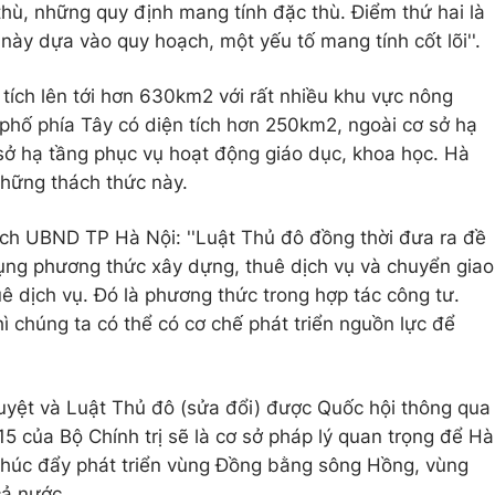
hù, những quy định mang tính đặc thù. Điểm thứ hai là
này dựa vào quy hoạch, một yếu tố mang tính cốt lõi''.
ích lên tới hơn 630km2 với rất nhiều khu vực nông
 phố phía Tây có diện tích hơn 250km2, ngoài cơ sở hạ
sở hạ tầng phục vụ hoạt động giáo dục, khoa học. Hà
những thách thức này.
ch UBND TP Hà Nội: ''Luật Thủ đô đồng thời đưa ra đề
dụng phương thức xây dựng, thuê dịch vụ và chuyển giao
ê dịch vụ. Đó là phương thức trong hợp tác công tư.
ì chúng ta có thể có cơ chế phát triển nguồn lực để
yệt và Luật Thủ đô (sửa đổi) được Quốc hội thông qua
5 của Bộ Chính trị sẽ là cơ sở pháp lý quan trọng để Hà
 thúc đẩy phát triển vùng Đồng bằng sông Hồng, vùng
cả nước.