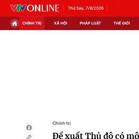
Thứ Sáu, 7/8/2026
CHÍNH TRỊ
XÃ HỘI
PHÁP LUẬT
THẾ GIỚI
Chính trị
Xã hội
Thế giới
Kinh tế
Tin tức
Tài chính
Thế giới đó đây
Thị trường
Câu chuyện quốc tế
Góc doanh nghiệp
Dữ liệu và đời sống
Chính trị
Đề xuất Thủ đô có mô