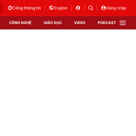
Cổng thông tin
English
Đăng nhập
CÔNG NGHỆ
GIÁO DỤC
VIDEO
PODCAST
VTV Money
VTV Thể thao
VTV Sức khoẻ
Bất động sản
Thị trường 24h
Tấm lòng Việt
Vươn mình bằng AI
VTV4
VTV8
VTV9
Lịch phát sóng
Giao lưu trực tuyến
Sự kiện