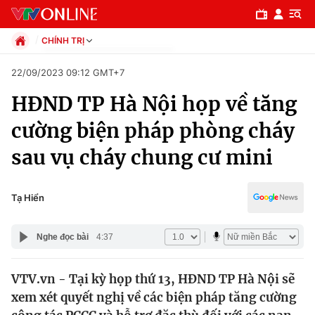
CHÍNH TRỊ
Chính trị
22/09/2023 09:12 GMT+7
Xã hội
HĐND TP Hà Nội họp về tăng
Pháp luật
Chuyên mục
Kinh tế
cường biện pháp phòng cháy
Thể thao
Chính trị
sau vụ cháy chung cư mini
Truyền hình
Văn hóa - Giải trí
Xã hội
Y tế
Tạ Hiển
Đời sống
Pháp luật
Công nghệ
Nghe đọc bài
4:37
Giáo dục
Y tế
VTV.vn - Tại kỳ họp thứ 13, HĐND TP Hà Nội sẽ
xem xét quyết nghị về các biện pháp tăng cường
Thế giới