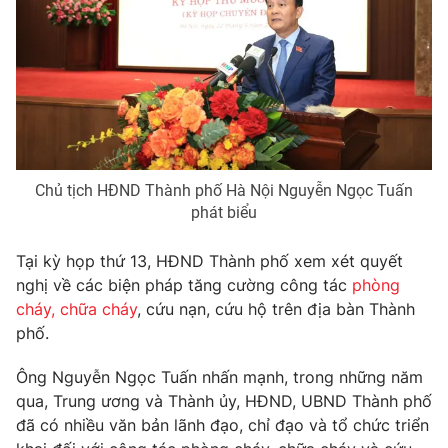
Thị trường 24h
Tấm lòng Việt
VTV4
Vươn mình bằng AI
VTV9
VTV8
Liên hệ tòa soạn
English
Chủ tịch HĐND Thành phố Hà Nội Nguyễn Ngọc Tuấn
phát biểu
Tại kỳ họp thứ 13, HĐND Thành phố xem xét quyết
nghị về các biện pháp tăng cường công tác
phòng
THỜI BÁO VTV
cháy, chữa cháy
, cứu nạn, cứu hộ trên địa bàn Thành
phố.
Theo dõi báo trên
Ông Nguyễn Ngọc Tuấn nhấn mạnh, trong những năm
qua, Trung ương và Thành ủy, HĐND, UBND Thành phố
Cơ quan chủ quản:
Đài Truyền hình Việt Nam
đã có nhiều văn bản lãnh đạo, chỉ đạo và tổ chức triển
Cơ quan báo chí:
Thời báo VTV