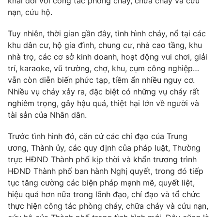
khai đối với công tác phòng cháy, chữa cháy và cứu
Giấy phép hoạt động báo in và báo điện tử số 483/GP-BTTTT
nạn, cứu hộ.
cấp ngày 29/12/2023
Tổng Biên tập:
Vũ Thanh Thủy
Tuy nhiên, thời gian gần đây, tình hình cháy, nổ tại các
Phó Tổng Biên tập:
khu dân cư, hộ gia đình, chung cư, nhà cao tầng, khu
Nguyễn Thị Mỹ Hạnh, Phạm Quốc Thắng,
Nguyễn Trọng Ninh
nhà trọ, các cơ sở kinh doanh, hoạt động vui chơi, giải
Tổng đài VTV:
024.38 355 931 - 024.38 355 932
trí, karaoke, vũ trường, chợ, khu, cụm công nghiệp…
vẫn còn diễn biến phức tạp, tiềm ẩn nhiều nguy cơ.
Ðiện thoại Thời báo VTV:
024.66 897 897
Nhiều vụ cháy xảy ra, đặc biệt có những vụ cháy rất
Email:
toasoan@vtv.vn
nghiêm trọng, gây hậu quả, thiệt hại lớn về người và
Liên hệ quảng cáo:
024-7300.7108
tài sản của Nhân dân.
Trước tình hình đó, căn cứ các chỉ đạo của Trung
ương, Thành ủy, các quy định của pháp luật, Thường
trực HĐND Thành phố kịp thời và khẩn trương trình
HĐND Thành phố ban hành Nghị quyết, trong đó tiếp
tục tăng cường các biện pháp mạnh mẽ, quyết liệt,
hiệu quả hơn nữa trong lãnh đạo, chỉ đạo và tổ chức
thực hiện công tác phòng cháy, chữa cháy và cứu nạn,