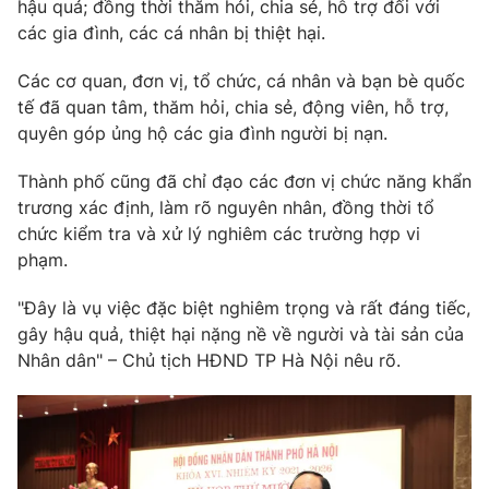
Giao lưu trực tuyến
hậu quả; đồng thời thăm hỏi, chia sẻ, hỗ trợ đối với
Sản phẩm
các gia đình, các cá nhân bị thiệt hại.
Lịch phát sóng
Thị trường
Các cơ quan, đơn vị, tổ chức, cá nhân và bạn bè quốc
tế đã quan tâm, thăm hỏi, chia sẻ, động viên, hỗ trợ,
Tư vấn
quyên góp ủng hộ các gia đình người bị nạn.
Chuyên mục khác
Thành phố cũng đã chỉ đạo các đơn vị chức năng khẩn
Emagazine
Podcast
trương xác định, làm rõ nguyên nhân, đồng thời tổ
chức kiểm tra và xử lý nghiêm các trường hợp vi
Photo
Infographic
phạm.
"Đây là vụ việc đặc biệt nghiêm trọng và rất đáng tiếc,
Video
Shorts video
gây hậu quả, thiệt hại nặng nề về người và tài sản của
Nhân dân" – Chủ tịch HĐND TP Hà Nội nêu rõ.
VTV Money
VTV Thể thao
VTV Sức khoẻ
Bất động sản