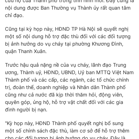
cứu hộ của Thành phố trong tình hình mới. Đây cũng là
nội dung được Ban Thường vụ Thành ủy rất quan tâm
chỉ đạo.
® Cấm sao chép dưới mọi hình thức nếu không có sự chấp
thuận bằng văn bản. Ghi rõ nguồn VTV.vn khi phát hành lại
Cũng tại kỳ họp này, HĐND TP Hà Nội sẽ quyết nghị
thông tin từ website này.
một số nội dung hỗ trợ đặc thù đối với các đối tượng
bị ảnh hưởng do vụ cháy tại phường Khương Đình,
quận Thanh Xuân.
Trước hậu quả nặng nề của vụ cháy, lãnh đạo Trung
ương, Thành uỷ, HĐND, UBND, Uỷ ban MTTQ Việt Nam
Thành phố và các cấp, các ngành, các tổ chức chính
trị, đoàn thể, doanh nghiệp và Nhân dân Thành phố
cũng như cả nước đã kịp thời thăm hỏi, động viên,
quyên góp, ủng hộ, hỗ trợ vật chất đối với các gia
đình người bị nạn.
"Kỳ họp này, HĐND Thành phố quyết nghị bổ sung
một số chính sách đặc thù, làm cơ sở để hỗ trợ thêm
cho các đối tượng bị ảnh hưởng do vụ cháy. Đây là