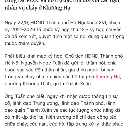
công tác PCCC và hỗ trợ đặc thù đối với các nạn
Tin tức
nhân vụ cháy ở Khương Hạ.
Kinh tế
Thế giới đó đây
Ngày 22/9, HĐND Thành phố Hà Nội khóa XVI, nhiệm
Tài chính
Dữ liệu và đời sống
kỳ 2021-2026 tổ chức kỳ họp thứ 13 - kỳ họp chuyên
Câu chuyện quốc tế
Thị trường
đề để xem xét, quyết định một số nội dung quan trọng
thuộc thẩm quyền.
Truyền hình
Góc doanh nghiệp
Phát biểu khai mạc kỳ họp, Chủ tịch HĐND Thành phố
Phim VTV
Giải trí
Hà Nội Nguyễn Ngọc Tuấn đã gửi lời thăm hỏi, chia
Hậu trường
buồn sâu sắc đến thân nhân, gia đình người bị nạn
Điện ảnh
trong vụ cháy nhà ở nhiều căn hộ tại phố
Khương Hạ
,
Đời sống
Nhân vật
phường Khương Đình, quận Thanh Xuân.
Âm nhạc
Du lịch
Khán giả
Giáo dục
Ông Tuấn cho biết, ngay khi nhận được thông tin sự
Sao
Làm đẹp
cố, lãnh đạo Trung ương, lãnh đạo Thành phố, lãnh
Giải sao mai
Tuyển sinh
đạo quận Thanh Xuân và các lực lượng chức năng đã
Công nghệ
Chất lượng cuộc sống
có mặt kịp thời tại hiện trường để chỉ đạo công tác
Học trực tuyến
chữa cháy, cứu nạn, cứu hộ, tập trung xử lý khắc phục
Hitech Công nghệ tương lai