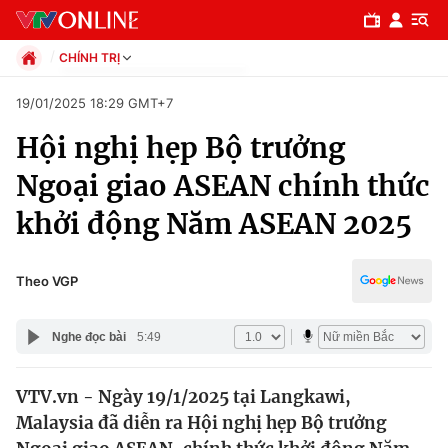
CHÍNH TRỊ
Chính trị
19/01/2025 18:29 GMT+7
Xã hội
Hội nghị hẹp Bộ trưởng
Pháp luật
Chuyên mục
Kinh tế
Ngoại giao ASEAN chính thức
Thể thao
Chính trị
khởi động Năm ASEAN 2025
Truyền hình
Văn hóa - Giải trí
Xã hội
Y tế
Theo VGP
Đời sống
Pháp luật
Công nghệ
Nghe đọc bài
5:49
Giáo dục
Y tế
VTV.vn - Ngày 19/1/2025 tại Langkawi,
Malaysia đã diễn ra Hội nghị hẹp Bộ trưởng
Thế giới