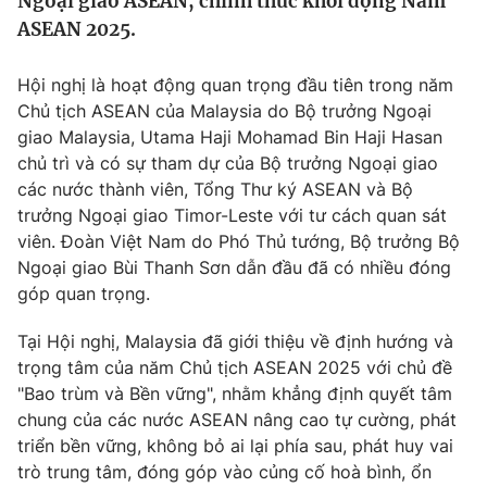
Ngoại giao ASEAN, chính thức khởi động Năm
Tin tức
ASEAN 2025.
Kinh tế
Thế giới đó đây
Hội nghị là hoạt động quan trọng đầu tiên trong năm
Tài chính
Dữ liệu và đời sống
Chủ tịch ASEAN của Malaysia do Bộ trưởng Ngoại
Câu chuyện quốc tế
Thị trường
giao Malaysia, Utama Haji Mohamad Bin Haji Hasan
chủ trì và có sự tham dự của Bộ trưởng Ngoại giao
Truyền hình
Góc doanh nghiệp
các nước thành viên, Tổng Thư ký ASEAN và Bộ
trưởng Ngoại giao Timor-Leste với tư cách quan sát
Phim VTV
Giải trí
viên. Đoàn Việt Nam do Phó Thủ tướng, Bộ trưởng Bộ
Hậu trường
Ngoại giao Bùi Thanh Sơn dẫn đầu đã có nhiều đóng
Điện ảnh
góp quan trọng.
Đời sống
Nhân vật
Âm nhạc
Tại Hội nghị, Malaysia đã giới thiệu về định hướng và
Du lịch
Khán giả
Giáo dục
Sao
trọng tâm của năm Chủ tịch ASEAN 2025 với chủ đề
Làm đẹp
Giải sao mai
"Bao trùm và Bền vững", nhằm khẳng định quyết tâm
Tuyển sinh
chung của các nước ASEAN nâng cao tự cường, phát
Công nghệ
Chất lượng cuộc sống
triển bền vững, không bỏ ai lại phía sau, phát huy vai
Học trực tuyến
Hitech Công nghệ tương lai
trò trung tâm, đóng góp vào củng cố hoà bình, ổn