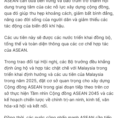
ASEAN cần đưa bền vững và bao trùm trở thành nội
Thị trường 24h
Tấm lòng Việt
dung trung tâm của các nỗ lực xây dựng cộng đồng,
qua đó giúp thu hẹp khoảng cách, giảm bất bình đẳng,
VTV4
Vươn mình bằng AI
nâng cao đời sống của người dân và giảm thiểu các
tác động của biến đổi khí hậu.
VTV9
VTV8
Các ưu tiên này sẽ được các nước triển khai đồng bộ,
tổng thể và toàn diện thông qua các cơ chế hợp tác
Liên hệ tòa soạn
English
của ASEAN.
Trong trao đổi tại Hội nghị, các Bộ trưởng đều khẳng
định ủng hộ và hợp tác chặt chẽ với Malaysia trong
triển khai định hướng và các ưu tiên của Malaysia
THỜI BÁO VTV
trong năm 2025, đặt cơ sở quan trọng cho xây dựng
Cộng đồng ASEAN trong giai đoạn tiếp theo trên cơ
Theo dõi báo trên
sở thực hiện Tầm nhìn Cộng đồng ASEAN 2045 và các
kế hoạch chiến lược về chính trị-an ninh, kinh tế, văn
hóa-xã hội và kết nối.
Cơ quan chủ quản:
Đài Truyền hình Việt Nam
Cơ quan báo chí:
Thời báo VTV
Đồng thời, các nước cũng nhấn mạnh ASEAN cần tiếp