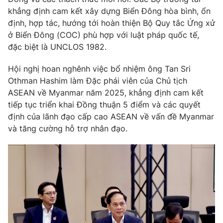
khẳng định cam kết xây dựng Biển Đông hòa bình, ổn
định, hợp tác, hướng tới hoàn thiện Bộ Quy tắc Ứng xử
® Cấm sao chép dưới mọi hình thức nếu không có sự chấp
ở Biển Đông (COC) phù hợp với luật pháp quốc tế,
thuận bằng văn bản. Ghi rõ nguồn VTV.vn khi phát hành lại
đặc biệt là UNCLOS 1982.
thông tin từ website này.
Hội nghị hoan nghênh việc bổ nhiệm ông Tan Sri
Othman Hashim làm Đặc phái viên của Chủ tịch
ASEAN về Myanmar năm 2025, khẳng định cam kết
tiếp tục triển khai Đồng thuận 5 điểm và các quyết
định của lãnh đạo cấp cao ASEAN về vấn đề Myanmar
và tăng cường hỗ trợ nhân đạo.