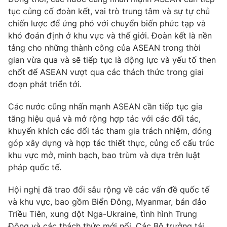
Giấy phép hoạt động báo in và báo điện tử số 483/GP-BTTTT
tục củng cố đoàn kết, vai trò trung tâm và sự tự chủ
cấp ngày 29/12/2023
chiến lược để ứng phó với chuyển biến phức tạp và
Tổng Biên tập:
Vũ Thanh Thủy
khó đoán định ở khu vực và thế giới. Đoàn kết là nền
Phó Tổng Biên tập:
tảng cho những thành công của ASEAN trong thời
Nguyễn Thị Mỹ Hạnh, Phạm Quốc Thắng,
Nguyễn Trọng Ninh
gian vừa qua và sẽ tiếp tục là động lực và yếu tố then
Tổng đài VTV:
024.38 355 931 - 024.38 355 932
chốt để ASEAN vượt qua các thách thức trong giai
đoạn phát triển tới.
Ðiện thoại Thời báo VTV:
024.66 897 897
Email:
toasoan@vtv.vn
Các nước cũng nhấn mạnh ASEAN cần tiếp tục gia
Liên hệ quảng cáo:
024-7300.7108
tăng hiệu quả và mở rộng hợp tác với các đối tác,
khuyến khích các đối tác tham gia trách nhiệm, đóng
góp xây dựng và hợp tác thiết thực, củng cố cấu trúc
khu vực mở, minh bạch, bao trùm và dựa trên luật
pháp quốc tế.
Hội nghị đã trao đổi sâu rộng về các vấn đề quốc tế
và khu vực, bao gồm Biển Đông, Myanmar, bán đảo
Triều Tiên, xung đột Nga-Ukraine, tình hình Trung
Đông và các thách thức mới nổi. Các Bộ trưởng tái