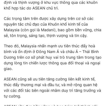
Giao lưu trực tuyến
định và thịnh vượng ở khu vực thông qua các khuôn
Sản phẩm
khổ hợp tác do ASEAN chủ trì.
Lịch phát sóng
Thị trường
Các trọng tâm trên được xây dựng trên cơ sở các
nguyên tắc chủ đạo của Khuôn khổ kinh tế của
Tư vấn
Malaysia (còn gọi là Madani), bao gồm bền vững, chia
Chuyên mục khác
sẻ, tôn trọng, sáng tạo, thịnh vượng và tin cậy.
Emagazine
Podcast
Theo đó, Malaysia nhấn mạnh ưu tiên thúc đẩy hoà
bình và ổn định ở Đông Nam Á và châu Á – Thái Bình
Photo
Infographic
Dương trên cơ sở phát huy vai trò trung tâm trong tạo
dựng lòng tin chiến lược thông qua đối thoại và ngoại
Video
Shorts video
giao.
ASEAN cũng sẽ ưu tiên tăng cường liên kết kinh tế,
VTV Money
VTV Thể thao
thúc đẩy thương mại và đầu tư, và mở rộng quan hệ
với các đối tác bên ngoài nhằm duy trì tăng trưởng và
VTV Sức khoẻ
Bất động sản
tự cường.