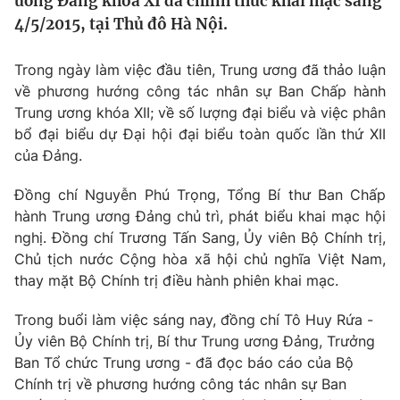
ương Đảng khoá XI đã chính thức khai mạc sáng
Tin tức
4/5/2015, tại Thủ đô Hà Nội.
Kinh tế
Thế giới đó đây
Trong ngày làm việc đầu tiên, Trung ương đã thảo luận
Tài chính
Dữ liệu và đời sống
về phương hướng công tác nhân sự Ban Chấp hành
Câu chuyện quốc tế
Thị trường
Trung ương khóa XII; về số lượng đại biểu và việc phân
bổ đại biểu dự Đại hội đại biểu toàn quốc lần thứ XII
Truyền hình
Góc doanh nghiệp
của Đảng.
Phim VTV
Giải trí
Đồng chí Nguyễn Phú Trọng, Tổng Bí thư Ban Chấp
Hậu trường
hành Trung ương Đảng chủ trì, phát biểu khai mạc hội
Điện ảnh
nghị. Đồng chí Trương Tấn Sang, Ủy viên Bộ Chính trị,
Đời sống
Nhân vật
Chủ tịch nước Cộng hòa xã hội chủ nghĩa Việt Nam,
Âm nhạc
thay mặt Bộ Chính trị điều hành phiên khai mạc.
Du lịch
Khán giả
Giáo dục
Sao
Làm đẹp
Trong buổi làm việc sáng nay, đồng chí Tô Huy Rứa -
Giải sao mai
Tuyển sinh
Ủy viên Bộ Chính trị, Bí thư Trung ương Đảng, Trưởng
Công nghệ
Chất lượng cuộc sống
Ban Tổ chức Trung ương - đã đọc báo cáo của Bộ
Học trực tuyến
Chính trị về phương hướng công tác nhân sự Ban
Hitech Công nghệ tương lai