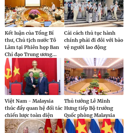
Cơ quan báo chí:
Thời báo VTV
Giấy phép hoạt động báo in và báo điện tử số 483/GP-BTTTT
cấp ngày 29/12/2023
Tổng Biên tập:
Vũ Thanh Thủy
Kết luận của Tổng Bí
Cải cách thủ tục hành
Phó Tổng Biên tập:
Nguyễn Thị Mỹ Hạnh, Phạm Quốc Thắng,
thư, Chủ tịch nước Tô
chính phải đi đôi với bảo
Nguyễn Trọng Ninh
Lâm tại Phiên họp Ban
vệ người lao động
Tổng đài VTV:
024.38 355 931 - 024.38 355 932
Chỉ đạo Trung ương...
Ðiện thoại Thời báo VTV:
024.66 897 897
Email:
toasoan@vtv.vn
Liên hệ quảng cáo:
024-7300.7108
Việt Nam - Malaysia
Thủ tướng Lê Minh
thúc đẩy quan hệ đối tác
Hưng tiếp Bộ trưởng
chiến lược toàn diện
Quốc phòng Malaysia