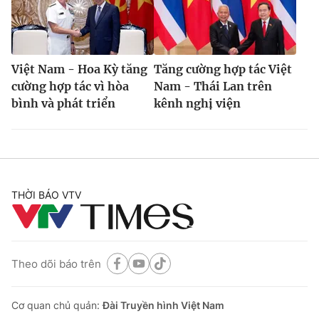
® Cấm sao chép dưới mọi hình thức nếu không có sự chấp
Việt Nam - Hoa Kỳ tăng
Tăng cường hợp tác Việt
thuận bằng văn bản. Ghi rõ nguồn VTV.vn khi phát hành lại
cường hợp tác vì hòa
Nam - Thái Lan trên
thông tin từ website này.
bình và phát triển
kênh nghị viện
THỜI BÁO VTV
Theo dõi báo trên
Cơ quan chủ quản:
Đài Truyền hình Việt Nam