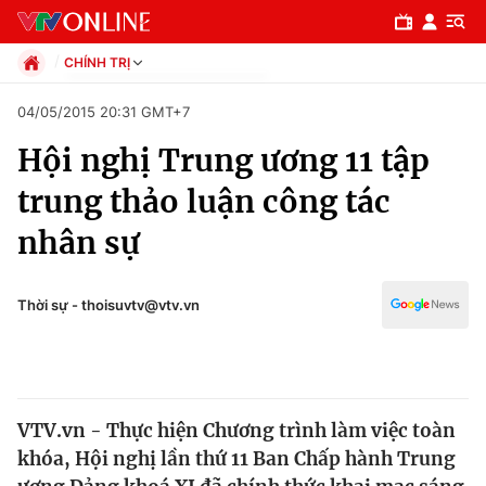
CHÍNH TRỊ
Chính trị
04/05/2015 20:31 GMT+7
Xã hội
Hội nghị Trung ương 11 tập
Pháp luật
Chuyên mục
Kinh tế
trung thảo luận công tác
Thể thao
Chính trị
nhân sự
Truyền hình
Văn hóa - Giải trí
Xã hội
Y tế
Thời sự - thoisuvtv@vtv.vn
Đời sống
Pháp luật
Công nghệ
Giáo dục
Y tế
VTV.vn - Thực hiện Chương trình làm việc toàn
khóa, Hội nghị lần thứ 11 Ban Chấp hành Trung
Thế giới