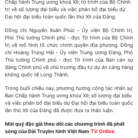
Giao lưu trực tuyến
Chấp hành Trung ương khoá XII; tờ trình của Bộ Chính
Sản phẩm
trị về số lượng đại biểu và việc phân bổ đại biểu dự
Đại hội đại biểu toàn quốc lần thứ XII của Đảng.
Lịch phát sóng
Thị trường
Đồng chí Nguyễn Xuân Phúc - Ủy viên Bộ Chính trị,
Tư vấn
Phó Thủ tướng Chính phủ - đọc Tờ trình của Bộ Chính
Chuyên mục khác
trị về mô hình tổ chức chính quyền địa phương. Đồng
Emagazine
Podcast
chí Hoàng Trung Hải - Ủy viên Trung ương Đảng, Phó
Thủ tướng Chính phủ - đọc Tờ trình của Ban cán sự
đảng Chính phủ về chủ trương đầu tư dự án cảng hàng
Photo
Infographic
không quốc tế Long Thành.
Video
Shorts video
Trong buổi chiều nay, phương hướng công tác nhân sự
Ban Chấp hành Trung ương khóa XII; số lượng đại biểu
và việc phân bổ đại biểu dự Đại hội đại biểu toàn quốc
VTV Money
VTV Thể thao
lần thứ XII của Đảng đã được đưa ra thảo luận.
VTV Sức khoẻ
Bất động sản
Mời quý độc giả theo dõi các chương trình đã phát
sóng của Đài Truyền hình Việt Nam
TV Online.