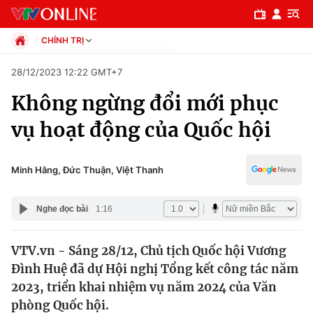
CHÍNH TRỊ
Chính trị
28/12/2023 12:22 GMT+7
Xã hội
Không ngừng đổi mới phục
Pháp luật
Chuyên mục
Kinh tế
vụ hoạt động của Quốc hội
Thể thao
Chính trị
Truyền hình
Văn hóa - Giải trí
Minh Hằng, Đức Thuận, Việt Thanh
Xã hội
Y tế
Đời sống
Nghe đọc bài
1:16
Pháp luật
Công nghệ
Giáo dục
VTV.vn - Sáng 28/12, Chủ tịch Quốc hội Vương
Y tế
Đình Huệ đã dự Hội nghị Tổng kết công tác năm
2023, triển khai nhiệm vụ năm 2024 của Văn
Thế giới
phòng Quốc hội.