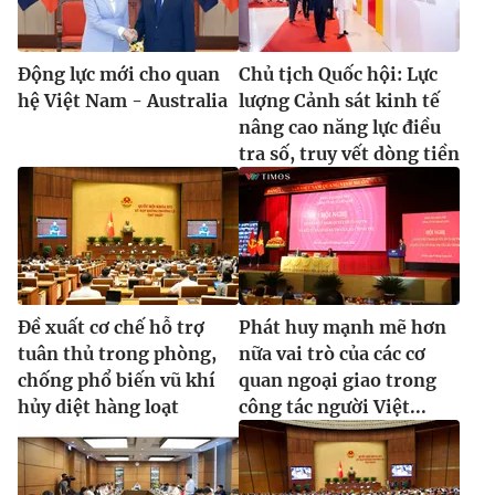
Động lực mới cho quan
Chủ tịch Quốc hội: Lực
hệ Việt Nam - Australia
lượng Cảnh sát kinh tế
® Cấm sao chép dưới mọi hình thức nếu không có sự chấp
nâng cao năng lực điều
thuận bằng văn bản. Ghi rõ nguồn VTV.vn khi phát hành lại
thông tin từ website này.
tra số, truy vết dòng tiền
Đề xuất cơ chế hỗ trợ
Phát huy mạnh mẽ hơn
tuân thủ trong phòng,
nữa vai trò của các cơ
chống phổ biến vũ khí
quan ngoại giao trong
hủy diệt hàng loạt
công tác người Việt...