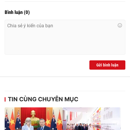
Cơ quan báo chí:
Thời báo VTV
Bình luận
(
0
)
Giấy phép hoạt động báo in và báo điện tử số 483/GP-BTTTT
cấp ngày 29/12/2023
Tổng Biên tập:
Vũ Thanh Thủy
Phó Tổng Biên tập:
Nguyễn Thị Mỹ Hạnh, Phạm Quốc Thắng,
Nguyễn Trọng Ninh
Tổng đài VTV:
024.38 355 931 - 024.38 355 932
Ðiện thoại Thời báo VTV:
024.66 897 897
Gửi bình luận
Email:
toasoan@vtv.vn
Liên hệ quảng cáo:
024-7300.7108
TIN CÙNG CHUYÊN MỤC