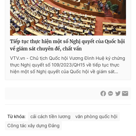
Thị trường 24h
Tấm lòng Việt
VTV4
Vươn mình bằng AI
VTV9
VTV8
Tiếp tục thực hiện một số Nghị quyết của Quốc hội
về giám sát chuyên đề, chất vấn
Liên hệ tòa soạn
English
VTV.vn - Chủ tịch Quốc hội Vương Đình Huệ ký chứng
thực Nghị quyết số 109/2023/QH15 về tiếp tục thực
hiện một số Nghị quyết của Quốc hội về giám sát...
THỜI BÁO VTV
Từ khóa:
cải cách tiền lương
văn phòng quốc hội
Theo dõi báo trên
Công tác xây dựng Đảng
Cơ quan chủ quản:
Đài Truyền hình Việt Nam