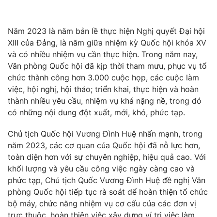
Tin tức
Kinh tế
Năm 2023 là năm bản lề thực hiện Nghị quyết Đại hội
Thế giới đó đây
Tài chính
XIII của Đảng, là năm giữa nhiệm kỳ Quốc hội khóa XV
Dữ liệu và đời sống
Câu chuyện quốc tế
và có nhiều nhiệm vụ cần thực hiện. Trong năm nay,
Thị trường
Văn phòng Quốc hội đã kịp thời tham mưu, phục vụ tổ
Truyền hình
chức thành công hơn 3.000 cuộc họp, các cuộc làm
Góc doanh nghiệp
việc, hội nghị, hội thảo; triển khai, thực hiện và hoàn
Phim VTV
thành nhiều yêu cầu, nhiệm vụ khá nặng nề, trong đó
Giải trí
có những nội dung đột xuất, mới, khó, phức tạp.
Hậu trường
Điện ảnh
Đời sống
Chủ tịch Quốc hội Vương Đình Huệ nhấn mạnh, trong
Nhân vật
Âm nhạc
năm 2023, các cơ quan của Quốc hội đã nỗ lực hơn,
Du lịch
Khán giả
toàn diện hơn với sự chuyên nghiệp, hiệu quả cao. Với
Giáo dục
Sao
khối lượng và yêu cầu công việc ngày càng cao và
Làm đẹp
Giải sao mai
phức tạp, Chủ tịch Quốc Vương Đình Huệ đề nghị Văn
Tuyển sinh
Công nghệ
Chất lượng cuộc sống
phòng Quốc hội tiếp tục rà soát để hoàn thiện tổ chức
Học trực tuyến
bộ máy, chức năng nhiệm vụ cơ cấu của các đơn vị
Hitech Công nghệ tương lai
trực thuộc, hoàn thiện việc xây dựng ví trị việc làm,