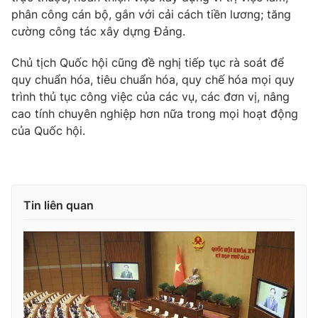
Giao lưu trực tuyến
phân công cán bộ, gắn với cải cách tiền lương; tăng
Sản phẩm
cường công tác xây dựng Đảng.
Lịch phát sóng
Thị trường
Chủ tịch Quốc hội cũng đề nghị tiếp tục rà soát để
Tư vấn
quy chuẩn hóa, tiêu chuẩn hóa, quy chế hóa mọi quy
Chuyên mục khác
trình thủ tục công việc của các vụ, các đơn vị, nâng
cao tính chuyên nghiệp hơn nữa trong mọi hoạt động
Emagazine
Podcast
của Quốc hội.
Photo
Infographic
Video
Shorts video
Tin liên quan
VTV Money
VTV Thể thao
VTV Sức khoẻ
Bất động sản