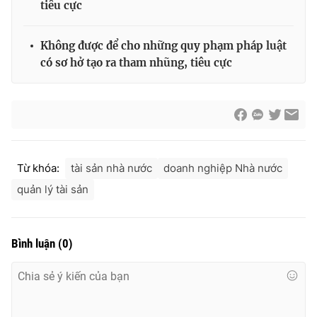
tiêu cực
Không được để cho những quy phạm pháp luật
có sơ hở tạo ra tham nhũng, tiêu cực
® Cấm sao chép dưới mọi hình thức nếu không có sự chấp
thuận bằng văn bản. Ghi rõ nguồn VTV.vn khi phát hành lại
thông tin từ website này.
Từ khóa:
tài sản nhà nước
doanh nghiệp Nhà nước
quản lý tài sản
Bình luận
(
0
)