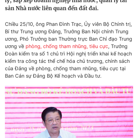
lý, sắp xếp doanh nghiệp nhà nước; quản lý tài
Tin tức
sản Nhà nước liên quan đến đất đai.
Kinh tế
Thế giới đó đây
Chiều 25/10, ông Phan Đình Trạc, Ủy viên Bộ Chính trị,
Tài chính
Dữ liệu và đời sống
Bí thư Trung ương Đảng, Trưởng Ban Nội chính Trung
Câu chuyện quốc tế
Thị trường
ương, Phó Trưởng ban Thường trực Ban Chỉ đạo Trung
ương về
phòng, chống tham nhũng, tiêu cực
, Trưởng
Truyền hình
Góc doanh nghiệp
Đoàn kiểm tra số 1 chủ trì Hội nghị triển khai kế hoạch
kiểm tra công tác thể chế hóa chủ trương, chính sách
Phim VTV
Giải trí
của Đảng về phòng, chống tham nhũng, tiêu cực tại
Hậu trường
Ban Cán sự Đảng Bộ Kế hoạch và Đầu tư.
Điện ảnh
Đời sống
Nhân vật
Âm nhạc
Du lịch
Khán giả
Giáo dục
Sao
Làm đẹp
Giải sao mai
Tuyển sinh
Công nghệ
Chất lượng cuộc sống
Học trực tuyến
Hitech Công nghệ tương lai