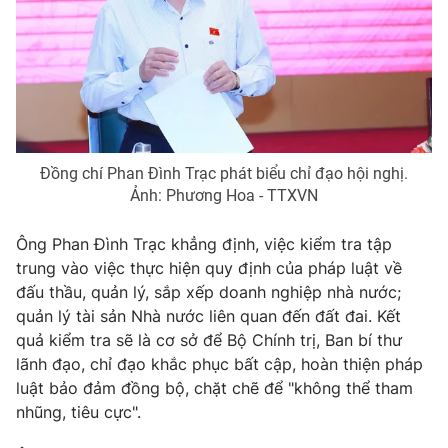
Giao lưu trực tuyến
Sản phẩm
Lịch phát sóng
Thị trường
Tư vấn
Chuyên mục khác
Emagazine
Podcast
Đồng chí Phan Đình Trạc phát biểu chỉ đạo hội nghị.
Ảnh: Phương Hoa - TTXVN
Photo
Infographic
Ông Phan Đình Trạc khẳng định, việc kiểm tra tập
trung vào việc thực hiện quy định của pháp luật về
Video
Shorts video
đấu thầu, quản lý, sắp xếp doanh nghiệp nhà nước;
quản lý tài sản Nhà nước liên quan đến đất đai. Kết
quả kiểm tra sẽ là cơ sở để Bộ Chính trị, Ban bí thư
VTV Money
VTV Thể thao
lãnh đạo, chỉ đạo khắc phục bất cập, hoàn thiện pháp
luật bảo đảm đồng bộ, chặt chẽ để "không thể tham
VTV Sức khoẻ
Bất động sản
nhũng, tiêu cực".