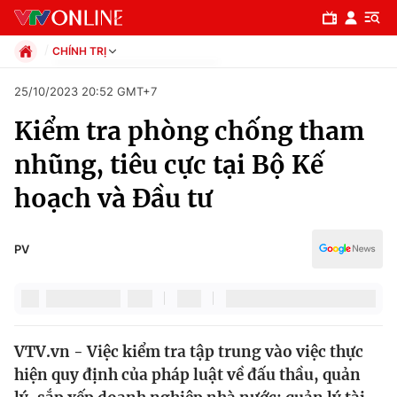
CHÍNH TRỊ
Chính trị
25/10/2023 20:52 GMT+7
Xã hội
Kiểm tra phòng chống tham
Pháp luật
Chuyên mục
Kinh tế
nhũng, tiêu cực tại Bộ Kế
Thể thao
Chính trị
hoạch và Đầu tư
Truyền hình
Văn hóa - Giải trí
Xã hội
Y tế
PV
Đời sống
Pháp luật
Công nghệ
Giáo dục
Y tế
VTV.vn - Việc kiểm tra tập trung vào việc thực
hiện quy định của pháp luật về đấu thầu, quản
Thế giới