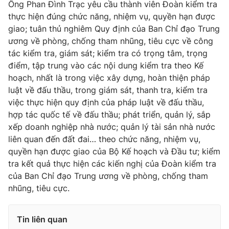
Ông Phan Đình Trạc yêu cầu thành viên Đoàn kiểm tra
Thị trường 24h
Tấm lòng Việt
thực hiện đúng chức năng, nhiệm vụ, quyền hạn được
giao; tuân thủ nghiêm Quy định của Ban Chỉ đạo Trung
VTV4
Vươn mình bằng AI
ương về phòng, chống tham nhũng, tiêu cực về công
tác kiểm tra, giám sát; kiểm tra có trọng tâm, trọng
VTV9
VTV8
điểm, tập trung vào các nội dung kiểm tra theo Kế
hoạch, nhất là trong việc xây dựng, hoàn thiện pháp
luật về đấu thầu, trong giám sát, thanh tra, kiểm tra
Liên hệ tòa soạn
English
việc thực hiện quy định của pháp luật về đấu thầu,
hợp tác quốc tế về đấu thầu; phát triển, quản lý, sắp
xếp doanh nghiệp nhà nước; quản lý tài sản nhà nước
liên quan đến đất đai… theo chức năng, nhiệm vụ,
THỜI BÁO VTV
quyền hạn được giao của Bộ Kế hoạch và Đầu tư; kiểm
tra kết quả thực hiện các kiến nghị của Đoàn kiểm tra
của Ban Chỉ đạo Trung ương về phòng, chống tham
nhũng, tiêu cực.
Theo dõi báo trên
Tin liên quan
Cơ quan chủ quản:
Đài Truyền hình Việt Nam