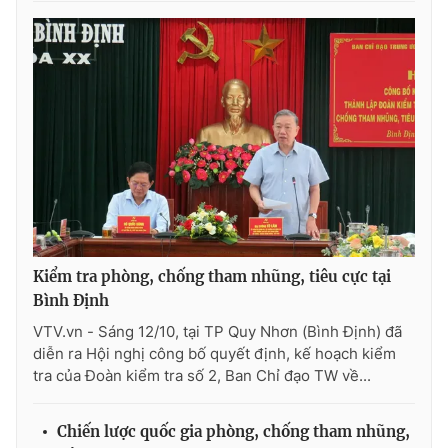
Cơ quan báo chí:
Thời báo VTV
Giấy phép hoạt động báo in và báo điện tử số 483/GP-BTTTT
cấp ngày 29/12/2023
Tổng Biên tập:
Vũ Thanh Thủy
Phó Tổng Biên tập:
Nguyễn Thị Mỹ Hạnh, Phạm Quốc Thắng,
Nguyễn Trọng Ninh
Tổng đài VTV:
024.38 355 931 - 024.38 355 932
Ðiện thoại Thời báo VTV:
024.66 897 897
Email:
toasoan@vtv.vn
Liên hệ quảng cáo:
024-7300.7108
Kiểm tra phòng, chống tham nhũng, tiêu cực tại
Bình Định
VTV.vn - Sáng 12/10, tại TP Quy Nhơn (Bình Định) đã
diễn ra Hội nghị công bố quyết định, kế hoạch kiểm
tra của Đoàn kiểm tra số 2, Ban Chỉ đạo TW về...
Chiến lược quốc gia phòng, chống tham nhũng,