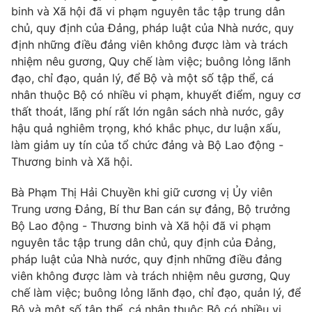
binh và Xã hội đã vi phạm nguyên tắc tập trung dân
Giấy phép hoạt động báo in và báo điện tử số 483/GP-BTTTT
cấp ngày 29/12/2023
chủ, quy định của Đảng, pháp luật của Nhà nước, quy
định những điều đảng viên không được làm và trách
Tổng Biên tập:
Vũ Thanh Thủy
nhiệm nêu gương, Quy chế làm việc; buông lỏng lãnh
Phó Tổng Biên tập:
Nguyễn Thị Mỹ Hạnh, Phạm Quốc Thắng,
đạo, chỉ đạo, quản lý, để Bộ và một số tập thể, cá
Nguyễn Trọng Ninh
nhân thuộc Bộ có nhiều vi phạm, khuyết điểm, nguy cơ
Tổng đài VTV:
024.38 355 931 - 024.38 355 932
thất thoát, lãng phí rất lớn ngân sách nhà nước, gây
Ðiện thoại Thời báo VTV:
024.66 897 897
hậu quả nghiêm trọng, khó khắc phục, dư luận xấu,
Email:
toasoan@vtv.vn
làm giảm uy tín của tổ chức đảng và Bộ Lao động -
Liên hệ quảng cáo:
024-7300.7108
Thương binh và Xã hội.
Bà Phạm Thị Hải Chuyền khi giữ cương vị Ủy viên
Trung ương Đảng, Bí thư Ban cán sự đảng, Bộ trưởng
Bộ Lao động - Thương binh và Xã hội đã vi phạm
nguyên tắc tập trung dân chủ, quy định của Đảng,
pháp luật của Nhà nước, quy định những điều đảng
viên không được làm và trách nhiệm nêu gương, Quy
chế làm việc; buông lỏng lãnh đạo, chỉ đạo, quản lý, để
Bộ và một số tập thể, cá nhân thuộc Bộ có nhiều vi