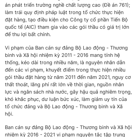
Giao lưu trực tuyến
án phát triển trường nghề chất lượng cao (Đề án 761);
Sản phẩm
làm trái quy định pháp luật trong tổ chức thực hiện
Lịch phát sóng
Thị trường
đặt hàng, tạo điều kiện cho Công ty cổ phần Tiến Bộ
quốc tế (AIC) tham gia vào các gói thầu có giá trị lớn
Tư vấn
để thu lợi bất chính.
Chuyên mục khác
Vi phạm của Ban cán sự đảng Bộ Lao động - Thương
Emagazine
Podcast
binh và Xã hội nhiệm kỳ 2011 - 2016 mang tính hệ
thống, kéo dài trong nhiều năm, là nguyên nhân dẫn
Photo
Infographic
đến các vi phạm, khuyết điểm trong thực hiện nhiều
gói thầu đặt hàng từ năm 2011 đến năm 2021, nguy cơ
thất thoát, lãng phí rất lớn về thời gian, nguồn nhân
Video
Shorts video
lực và ngân sách nhà nước, gây hậu quả nghiêm trọng,
khó khắc phục, dư luận bức xúc, làm giảm uy tín của
VTV Money
VTV Thể thao
tổ chức đảng và Bộ Lao động - Thương binh và Xã
hội.
VTV Sức khoẻ
Bất động sản
Ban cán sự đảng Bộ Lao động - Thương binh và Xã hội
nhiệm kỳ 2016 - 2021 vi phạm nguyên tắc tập trung