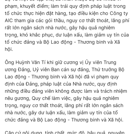
phạm, khuyết điểm; làm trái quy định pháp luật trong
tổ chức thực hiện đặt hàng, tạo điều kiện cho Công ty
® Cấm sao chép dưới mọi hình thức nếu không có sự chấp
AIC tham gia các gói thầu, nguy cơ thất thoát, lãng phí
thuận bằng văn bản. Ghi rõ nguồn VTV.vn khi phát hành lại
rất lớn ngân sách nhà nước, gây hậu quả nghiêm
thông tin từ website này.
trọng, khó khắc phục, dư luận xấu, làm giảm uy tín của
tổ chức đảng và Bộ Lao động - Thương binh và Xã
hội.
Ông Huỳnh Văn Tí khi giữ cương vị Ủy viên Trung
ương Đảng, Uỷ viên Ban cán sự đảng, Thứ trưởng Bộ
Lao động - Thương binh và Xã hội đã vi phạm quy
định của Đảng, pháp luật của Nhà nước, quy định
những điều đảng viên không được làm và trách nhiệm
nêu gương, Quy chế làm việc, gây hậu quả nghiêm
trọng, nguy cơ thất thoát, lãng phí rất lớn ngân sách
nhà nước, gây dư luận xấu, làm giảm uy tín của tổ
chức đảng và Bộ Lao động - Thương binh và Xã hội.
Căn cứ nội dung, tính chất, mức độ, hậu quả, nguyên