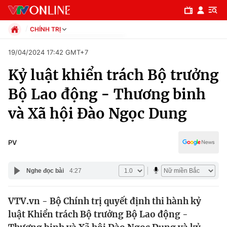
CHÍNH TRỊ
Chính trị
19/04/2024 17:42 GMT+7
Xã hội
Kỷ luật khiển trách Bộ trưởng
Pháp luật
Chuyên mục
Kinh tế
Bộ Lao động - Thương binh
Thể thao
Chính trị
và Xã hội Đào Ngọc Dung
Truyền hình
Văn hóa - Giải trí
Xã hội
Y tế
PV
Đời sống
Pháp luật
Công nghệ
Nghe đọc bài
4:27
Giáo dục
Y tế
VTV.vn - Bộ Chính trị quyết định thi hành kỷ
luật Khiển trách Bộ trưởng Bộ Lao động -
Thế giới