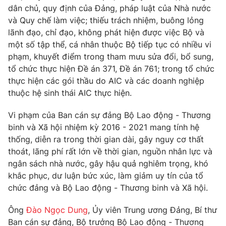
Thị trường 24h
Tấm lòng Việt
dân chủ, quy định của Đảng, pháp luật của Nhà nước
và Quy chế làm việc; thiếu trách nhiệm, buông lỏng
lãnh đạo, chỉ đạo, không phát hiện được việc Bộ và
VTV4
Vươn mình bằng AI
một số tập thể, cá nhân thuộc Bộ tiếp tục có nhiều vi
phạm, khuyết điểm trong tham mưu sửa đổi, bổ sung,
VTV9
VTV8
tổ chức thực hiện Đề án 371, Đề án 761; trong tổ chức
thực hiện các gói thầu do AIC và các doanh nghiệp
Liên hệ tòa soạn
thuộc hệ sinh thái AIC thực hiện.
English
Vi phạm của Ban cán sự đảng Bộ Lao động - Thương
binh và Xã hội nhiệm kỳ 2016 - 2021 mang tính hệ
thống, diễn ra trong thời gian dài, gây nguy cơ thất
THỜI BÁO VTV
thoát, lãng phí rất lớn về thời gian, nguồn nhân lực và
ngân sách nhà nước, gây hậu quả nghiêm trọng, khó
khắc phục, dư luận bức xúc, làm giảm uy tín của tổ
Theo dõi báo trên
chức đảng và Bộ Lao động - Thương binh và Xã hội.
Cơ quan chủ quản:
Đài Truyền hình Việt Nam
Ông
Đào Ngọc Dung
, Ủy viên Trung ương Đảng, Bí thư
Cơ quan báo chí:
Thời báo VTV
Ban cán sự đảng, Bộ trưởng Bộ Lao động - Thương