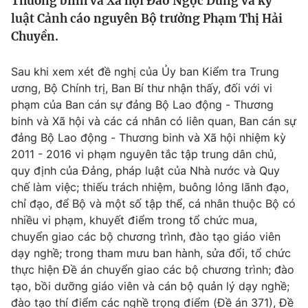
Thương binh và Xã hội Đào Ngọc Dung và kỷ
Tin tức
luật Cảnh cáo nguyên Bộ trưởng Phạm Thị Hải
Kinh tế
Chuyền.
Thế giới đó đây
Tài chính
Dữ liệu và đời sống
Sau khi xem xét đề nghị của Ủy ban Kiểm tra Trung
Câu chuyện quốc tế
Thị trường
ương, Bộ Chính trị, Ban Bí thư nhận thấy, đối với vi
phạm của Ban cán sự đảng Bộ Lao động - Thương
Truyền hình
Góc doanh nghiệp
binh và Xã hội và các cá nhân có liên quan, Ban cán sự
Phim VTV
đảng Bộ Lao động - Thương binh và Xã hội nhiệm kỳ
Giải trí
2011 - 2016 vi phạm nguyên tắc tập trung dân chủ,
Hậu trường
quy định của Đảng, pháp luật của Nhà nước và Quy
Điện ảnh
chế làm việc; thiếu trách nhiệm, buông lỏng lãnh đạo,
Đời sống
Nhân vật
chỉ đạo, để Bộ và một số tập thể, cá nhân thuộc Bộ có
Âm nhạc
Du lịch
Khán giả
nhiều vi phạm, khuyết điểm trong tổ chức mua,
Giáo dục
Sao
chuyển giao các bộ chương trình, đào tạo giáo viên
Làm đẹp
Giải sao mai
dạy nghề; trong tham mưu ban hành, sửa đổi, tổ chức
Tuyển sinh
Công nghệ
thực hiện Đề án chuyển giao các bộ chương trình; đào
Chất lượng cuộc sống
Học trực tuyến
tạo, bồi dưỡng giáo viên và cán bộ quản lý dạy nghề;
Hitech Công nghệ tương lai
đào tạo thí điểm các nghề trọng điểm (Đề án 371), Đề