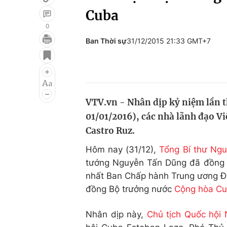
Cuba
0
Ban Thời sự
31/12/2015 21:33 GMT+7
Giải trí
Đời sống
Điện ảnh
Du lịch
Âm nhạc
Làm đẹp
VTV.vn - Nhân dịp kỷ niệm lần 
Sao
Chất lượng cuộc sốn
01/01/2016), các nhà lãnh đạo V
Castro Ruz.
Hôm nay (31/12),
Tổng Bí thư Ng
tướng Nguyễn Tấn Dũng đã đồng gử
nhất Ban Chấp hành Trung ương Đ
đồng Bộ trưởng nước
Cộng hòa C
Nhân dịp này,
Chủ tịch Quốc hội