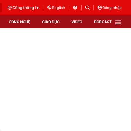
Cổng thông tin
English
Đăng nhập
CÔNG NGHỆ
GIÁO DỤC
VIDEO
PODCAST
VTV Money
VTV Thể thao
VTV Sức khoẻ
Bất động sản
Thị trường 24h
Tấm lòng Việt
Vươn mình bằng AI
VTV4
VTV8
VTV9
Lịch phát sóng
Giao lưu trực tuyến
a
Sự kiện