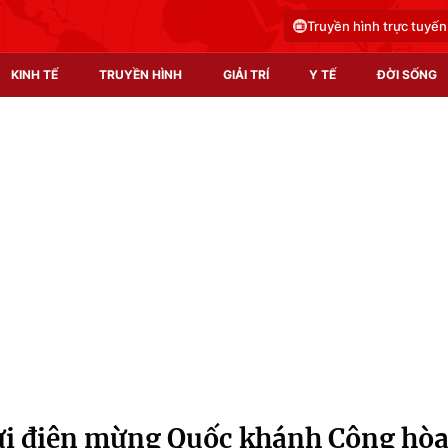
Truyền hình trực tuyến
KINH TẾ
TRUYỀN HÌNH
GIẢI TRÍ
Y TẾ
ĐỜI SỐNG
Pháp luật
Y tế
Truyền hình
Multimedia
Phim VTV
Video
Hậu trường
Shorts video
Nhân vật
Podcast
Khán giả
EMagazine
Giải sao mai
Photo
ửi điện mừng Quốc khánh Cộng hò
Infographic