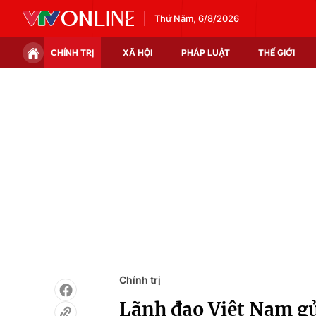
Thứ Năm, 6/8/2026
CHÍNH TRỊ
XÃ HỘI
PHÁP LUẬT
THẾ GIỚI
Chính trị
Xã hội
Thế giới
Kinh tế
Tin tức
Tài chính
Thế giới đó đây
Thị trường
Câu chuyện quốc tế
Góc doanh nghiệp
Dữ liệu và đời sống
Chính trị
Lãnh đạo Việt Nam g