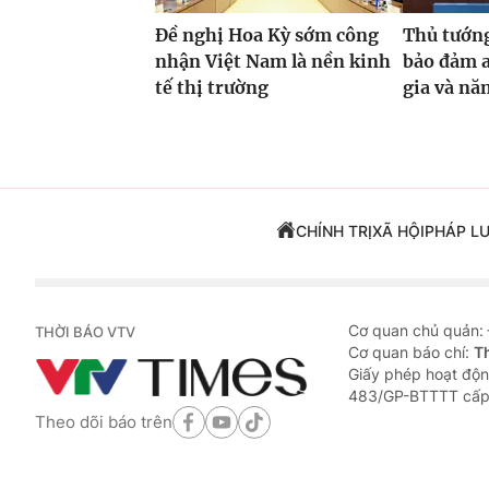
Đề nghị Hoa Kỳ sớm công
Thủ tướn
nhận Việt Nam là nền kinh
bảo đảm a
tế thị trường
gia và năn
CHÍNH TRỊ
XÃ HỘI
PHÁP L
Cơ quan chủ quản:
THỜI BÁO VTV
Cơ quan báo chí:
T
Giấy phép hoạt độn
483/GP-BTTTT cấp
Theo dõi báo trên