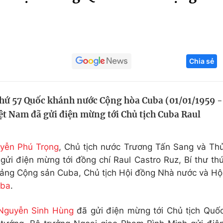
Góc ảnh
Giáo dục
Công nghệ
Chia sẻ
Tuyển sinh
Hitech Công ng
Học trực tuyến
Sản phẩm
thứ 57 Quốc khánh nước Cộng hòa Cuba (01/01/1959 -
g
Thị trường
iệt Nam đã gửi điện mừng tới Chủ tịch Cuba Raul
Tư vấn
uyễn Phú Trọng
, Chủ tịch nước Trương Tấn Sang và Th
i điện mừng tới đồng chí Raul Castro Ruz, Bí thư th
ảng Cộng sản Cuba, Chủ tịch Hội đồng Nhà nước và Hộ
uba
.
 Nguyễn Sinh Hùng
đã gửi điện mừng tới Chủ tịch Quố