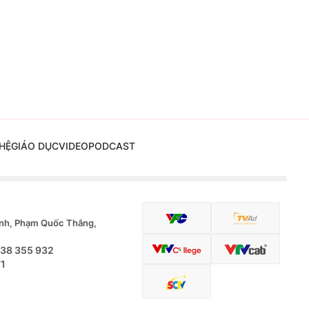
HỆ
GIÁO DỤC
VIDEO
PODCAST
nh, Phạm Quốc Thắng,
.38 355 932
71