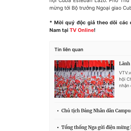
hội Cuba Esteban Lazo. Phó Thủ 
mừng tới Bộ trưởng Ngoại giao Cub
* Mời quý độc giả theo dõi các
Nam tại
TV Online
!
Tin liên quan
Lãnh 
VTV.v
hội C
nhận 
Chủ tịch Đảng Nhân dân Campuc
Tổng thống Nga gửi điện mừng 