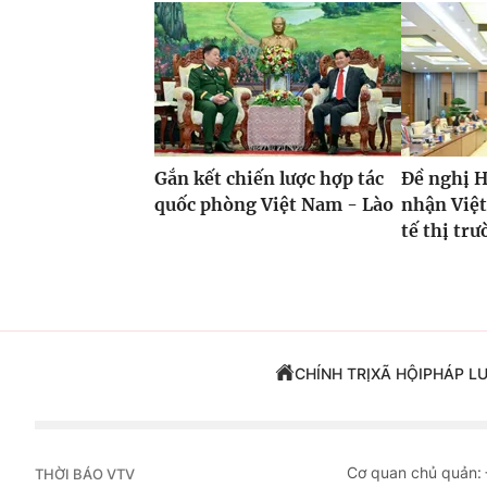
Gắn kết chiến lược hợp tác
Đề nghị 
quốc phòng Việt Nam - Lào
nhận Việt
tế thị tr
CHÍNH TRỊ
XÃ HỘI
PHÁP L
Cơ quan chủ quản:
THỜI BÁO VTV