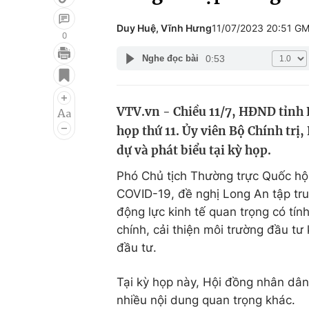
Duy Huệ, Vĩnh Hưng
11/07/2023 20:51 G
0
0:53
Nghe đọc bài
Giải trí
Đời sống
Điện ảnh
Du lịch
VTV.vn - Chiều 11/7, HĐND tỉnh
Âm nhạc
Làm đẹp
họp thứ 11. Ủy viên Bộ Chính tr
Sao
Chất lượng cuộc sốn
dự và phát biểu tại kỳ họp.
Phó Chủ tịch Thường trực Quốc hội
COVID-19, đề nghị Long An tập trun
động lực kinh tế quan trọng có tín
chính, cải thiện môi trường đầu tư
đầu tư.
Tại kỳ họp này, Hội đồng nhân dân
nhiều nội dung quan trọng khác.