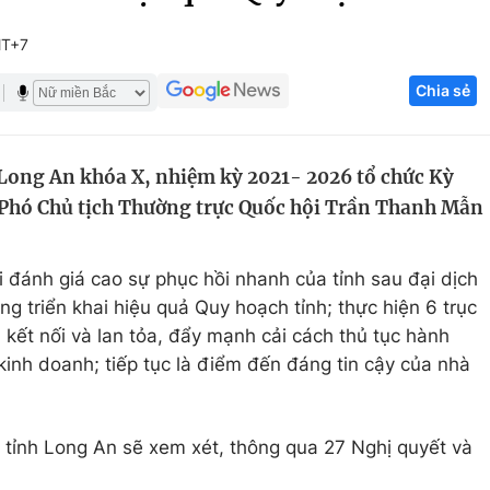
Góc ảnh
MT+7
Chia sẻ
Giáo dục
Công nghệ
Tuyển sinh
Hitech Công ng
 Long An khóa X, nhiệm kỳ 2021- 2026 tổ chức Kỳ
Học trực tuyến
Sản phẩm
ị, Phó Chủ tịch Thường trực Quốc hội Trần Thanh Mẫn
g
Thị trường
Tư vấn
 đánh giá cao sự phục hồi nhanh của tỉnh sau đại dịch
g triển khai hiệu quả Quy hoạch tỉnh; thực hiện 6 trục
h kết nối và lan tỏa, đẩy mạnh cải cách thủ tục hành
 kinh doanh; tiếp tục là điểm đến đáng tin cậy của nhà
 tỉnh Long An sẽ xem xét, thông qua 27 Nghị quyết và