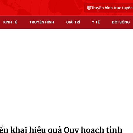
Truyền hình trực tuyến
KINH TẾ
TRUYỀN HÌNH
GIẢI TRÍ
Y TẾ
ĐỜI SỐNG
Pháp luật
Y tế
Truyền hình
Multimedia
Phim VTV
Video
Hậu trường
Shorts video
Nhân vật
Podcast
Khán giả
EMagazine
Giải sao mai
Photo
iển khai hiệu quả Quy hoạch tỉnh
Infographic