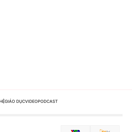
HỆ
GIÁO DỤC
VIDEO
PODCAST