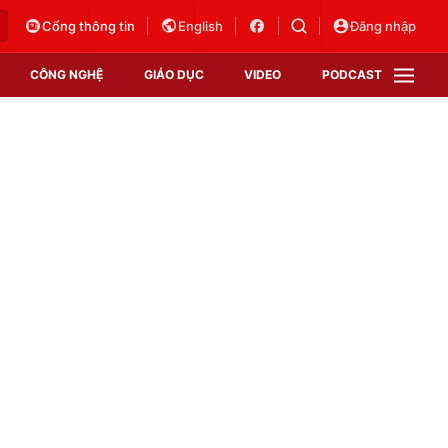
Cổng thông tin
English
Đăng nhập
CÔNG NGHỆ
GIÁO DỤC
VIDEO
PODCAST
VTV Money
VTV Thể thao
VTV Sức khoẻ
Bất động sản
Thị trường 24h
Tấm lòng Việt
Vươn mình bằng AI
VTV4
VTV8
VTV9
Lịch phát sóng
Giao lưu trực tuyến
Sự kiện