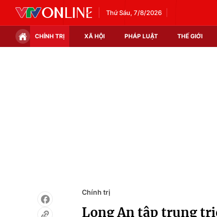
Thứ Sáu, 7/8/2026
CHÍNH TRỊ
XÃ HỘI
PHÁP LUẬT
THẾ GIỚI
Chính trị
Xã hội
Thế giới
Kinh tế
Tin tức
Tài chính
Thế giới đó đây
Thị trường
Câu chuyện quốc tế
Góc doanh nghiệp
Dữ liệu và đời sống
Chính trị
Long An tập trung tr