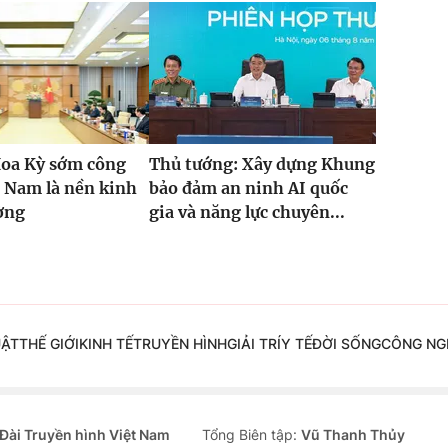
Hoa Kỳ sớm công
Thủ tướng: Xây dựng Khung
 Nam là nền kinh
bảo đảm an ninh AI quốc
ường
gia và năng lực chuyên...
UẬT
THẾ GIỚI
KINH TẾ
TRUYỀN HÌNH
GIẢI TRÍ
Y TẾ
ĐỜI SỐNG
CÔNG NG
Đài Truyền hình Việt Nam
Tổng Biên tập:
Vũ Thanh Thủy