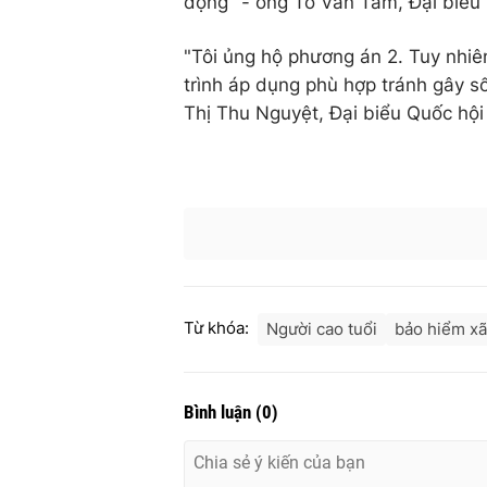
động" - ông Tô Văn Tám, Đại biểu 
"Tôi ủng hộ phương án 2. Tuy nhiên
trình áp dụng phù hợp tránh gây s
Thị Thu Nguyệt, Đại biểu Quốc hội
Từ khóa:
Người cao tuổi
bảo hiểm xã
Bình luận
(
0
)