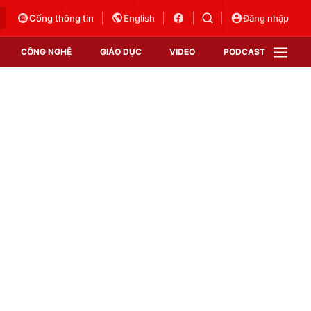
Cổng thông tin
English
Đăng nhập
CÔNG NGHỆ
GIÁO DỤC
VIDEO
PODCAST
VTV Money
VTV Thể thao
VTV Sức khoẻ
Bất động sản
Thị trường 24h
Tấm lòng Việt
Vươn mình bằng AI
VTV4
VTV8
VTV9
Lịch phát sóng
Giao lưu trực tuyến
Sự kiện