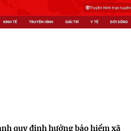
Truyền hình trực tuyến
KINH TẾ
TRUYỀN HÌNH
GIẢI TRÍ
Y TẾ
ĐỜI SỐNG
Pháp luật
Y tế
Truyền hình
Multimedia
Phim VTV
Video
Hậu trường
Shorts video
Nhân vật
Podcast
Khán giả
EMagazine
Giải sao mai
Photo
anh quy định hưởng bảo hiểm xã
Infographic