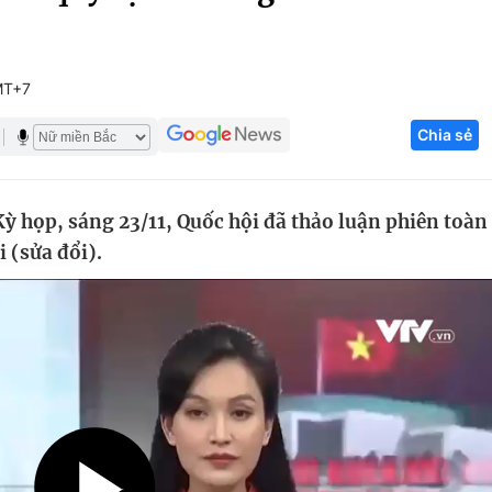
Góc ảnh
MT+7
Giáo dục
Công nghệ
Chia sẻ
Tuyển sinh
Hitech Công ng
Học trực tuyến
Sản phẩm
ỳ họp, sáng 23/11, Quốc hội đã thảo luận phiên toàn
g
Thị trường
 (sửa đổi).
Tư vấn