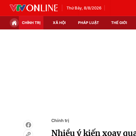
Thứ Bảy, 8/8/2026
CHÍNH TRỊ
XÃ HỘI
PHÁP LUẬT
THẾ GIỚI
Chính trị
Xã hội
Thế giới
Kinh tế
Tin tức
Tài chính
Thế giới đó đây
Thị trường
Câu chuyện quốc tế
Góc doanh nghiệp
Dữ liệu và đời sống
Chính trị
Nhiều ý kiến xoay qu