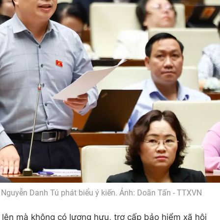
g Nguyễn Danh Tú phát biểu ý kiến. Ảnh: Doãn Tấn - TTXVN
 lên mà không có lương hưu, trợ cấp bảo hiểm xã hội