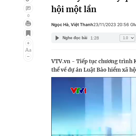
hội một lần
0
Ngọc Hà, Việt Thanh
23/11/2023 20:56 G
Giải trí
Đời sống
1:28
Nghe đọc bài
Điện ảnh
Du lịch
Âm nhạc
Làm đẹp
VTV.vn - Tiếp tục chương trình K
Sao
Chất lượng cuộc sốn
thể về dự án Luật Bảo hiểm xã hội