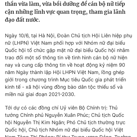
thần vừa làm, vừa bồi dưỡng để cán bộ nữ tiếp
Tin tức
cận những lĩnh vực quan trọng, tham gia lãnh
Kinh tế
đạo đất nước.
Thế giới đó đây
Tài chính
Dữ liệu và đời sống
Câu chuyện quốc tế
Ngày 10/6, tại Hà Nội, Đoàn Chủ tịch Hội Liên hiệp phụ
Thị trường
nữ (LHPN) Việt Nam phối hợp với Nhóm nữ đại biểu
Truyền hình
Góc doanh nghiệp
Quốc hội tổ chức gặp mặt nữ đại biểu Quốc hội nhằm
trao đổi một số thông tin về tình hình cán bộ nữ hiện
Phim VTV
nay và cung cấp thông tin về hoạt động kỷ niệm 90
Giải trí
năm Ngày thành lập Hội LHPN Việt Nam, lồng ghép
Hậu trường
Điện ảnh
giới trong chương trình Mục tiêu Quốc gia phát triển
Đời sống
Nhân vật
kinh tế - xã hội vùng đồng bào dân tộc thiểu sổ và
Âm nhạc
miền núi giai đoạn 2021-2030.
Du lịch
Khán giả
Giáo dục
Sao
Tới dự có các đồng chí Uỷ viên Bộ Chính trị: Thủ
Làm đẹp
Giải sao mai
Tuyển sinh
tướng Chính phủ Nguyễn Xuân Phúc; Chủ tịch Quốc
Công nghệ
Chất lượng cuộc sống
hội Nguyễn Thị Kim Ngân; Phó Chủ tịch thường trực
Học trực tuyến
Quốc hội, Chủ tịch Nhóm nữ đại biểu Quốc hội Việt
Hitech Công nghệ tương lai