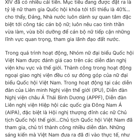
XIV đã có nhiều cải tiến. Mục tiêu đang được đặt ra là
Giấy phép hoạt động báo in và báo điện tử số 483/GP-BTTTT
tỷ lệ nữ tham gia Quốc hội khóa tới tối thiểu là 40%...
cấp ngày 29/12/2023
cho thấy, Đảng, Nhà nước luôn dành sự quan tâm đặc
Tổng Biên tập:
Vũ Thanh Thủy
biệt tới công tác cán bộ nữ; luôn nêu cao tinh thần
Phó Tổng Biên tập:
Nguyễn Thị Mỹ Hạnh, Phạm Quốc Thắng,
vừa làm, vừa bồi dưỡng để cán bộ nữ tiếp cận những
Nguyễn Trọng Ninh
lĩnh vực quan trọng, tham gia lãnh đạo đất nước.
Tổng đài VTV:
024.38 355 931 - 024.38 355 932
Ðiện thoại Thời báo VTV:
024.66 897 897
Trong quá trình hoạt động, Nhóm nữ đại biểu Quốc hội
Việt Nam được đánh giá cao trên các diễn đàn nghị
Email:
toasoan@vtv.vn
viện khu vực và thế giới. Thành công trong hoạt động
Liên hệ quảng cáo:
024-7300.7108
ngoại giao nghị viện đều có sự đóng góp của nữ đại
biểu Quốc hội Việt Nam. Trong hoạt động tại các diễn
đàn của Liên minh Nghị viện thế giới (IPU), Diễn đàn
Nghị viện châu Á Thái Bình Dương (APPF), Diễn đàn
Liên nghị viện Hiệp hội các quốc gia Đông Nam Á
(AIPA), đặc biệt là Hội nghị thượng đỉnh các nữ Chủ
tịch Quốc hội thế giới…Chủ tịch Quốc hội Việt Nam đã
tham gia, chủ trì thành công nhiều diễn đàn. Những
sáng kiến mà Việt Nam đưa ra đã đi vào thực tế, như