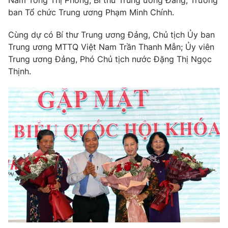
Giao lưu trực tuyến
Nam Tòng Thị Phóng; Bí thư Trung ương Đảng, Trưởng
Sản phẩm
ban Tổ chức Trung ương Phạm Minh Chính.
Lịch phát sóng
Thị trường
Cùng dự có Bí thư Trung ương Đảng, Chủ tịch Ủy ban
Trung ương MTTQ Việt Nam Trần Thanh Mẫn; Ủy viên
Tư vấn
Trung ương Đảng, Phó Chủ tịch nước Đặng Thị Ngọc
Chuyên mục khác
Thịnh.
Emagazine
Podcast
Photo
Infographic
Video
Shorts video
VTV Money
VTV Thể thao
VTV Sức khoẻ
Bất động sản