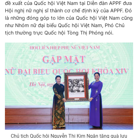
đề xuất của Quốc hội Việt Nam tại Diễn đàn APPF đưa
Hội nghị nữ nghị sĩ thành cơ chế định kỳ của APPF. Đó
là những đóng góp to lớn của Quốc hội Việt Nam cũng
® Cấm sao chép dưới mọi hình thức nếu không có sự chấp
thuận bằng văn bản. Ghi rõ nguồn VTV.vn khi phát hành lại
như Nhóm nữ đại biểu Quốc hội Việt Nam, Phó Chủ
thông tin từ website này.
tịch thường trực Quốc hội Tòng Thị Phóng nói.
Chủ tịch Quốc hội Nguyễn Thị Kim Ngân tặng quà lưu