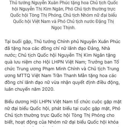
Thủ tướng Nguyễn Xuân Phúc tặng hoa Chủ tịch Quốc
Thị trường 24h
Tấm lòng Việt
hội Nguyễn Thị Kim Ngân, Phó Chủ tịch thường trực
Quốc hội Tòng Thị Phóng, Chủ tịch Nhóm nữ đại biểu
VTV4
Vươn mình bằng AI
Quốc hội Việt Nam và Phó Chủ tịch nước Đặng Thị
Ngọc Thịnh.
VTV9
VTV8
Tại buổi gặp, Thủ tướng Chính phủ Nguyễn Xuân Phúc
đã tặng hoa các đồng chí nữ lãnh đạo Đảng, Nhà
Liên hệ tòa soạn
English
nước; Chủ tịch Quốc hội Nguyễn Thị Kim Ngân tặng
quà lưu niệm cho Hội LHPN Việt Nam; Trưởng ban Tổ
chức Trung ương Phạm Minh Chính và Chủ tịch Trung
ương MTTQ Việt Nam Trần Thanh Mẫn tặng hoa các
đồng chí lãnh đạo nữ vừa nhận quyết định điều động,
THỜI BÁO VTV
luân chuyển năm 2020.
Theo dõi báo trên
Biểu dương Hội LHPN Việt Nam tổ chức cuộc gặp mặt
nữ đại biểu Quốc hội, phát biểu tại cuộc gặp mặt, Phó
Chủ tịch thường trực Quốc hội Tòng Thị Phóng cho
Cơ quan chủ quản:
Đài Truyền hình Việt Nam
biết, hoạt động của Nhóm nữ đại biểu Quốc hội khóa
Cơ quan báo chí:
Thời báo VTV