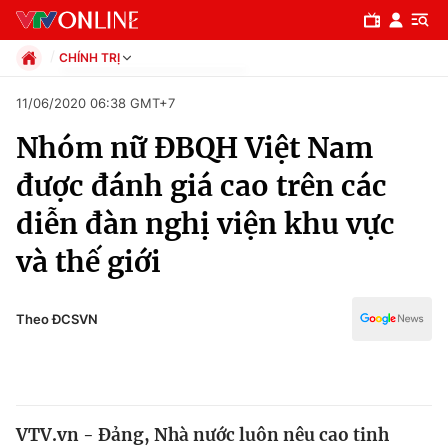
CHÍNH TRỊ
Chính trị
11/06/2020 06:38 GMT+7
Xã hội
Nhóm nữ ĐBQH Việt Nam
Pháp luật
Chuyên mục
Kinh tế
được đánh giá cao trên các
Thể thao
Chính trị
diễn đàn nghị viện khu vực
Truyền hình
Văn hóa - Giải trí
và thế giới
Xã hội
Y tế
Đời sống
Pháp luật
Theo ĐCSVN
Công nghệ
Giáo dục
Y tế
Thế giới
VTV.vn - Đảng, Nhà nước luôn nêu cao tinh