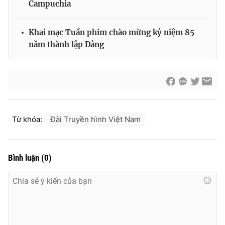
Campuchia
Thị trường 24h
Tấm lòng Việt
Khai mạc Tuần phim chào mừng kỷ niệm 85
VTV4
Vươn mình bằng AI
năm thành lập Đảng
VTV9
VTV8
Liên hệ tòa soạn
English
Từ khóa:
Đài Truyền hình Việt Nam
THỜI BÁO VTV
Bình luận
(
0
)
Theo dõi báo trên
Cơ quan chủ quản:
Đài Truyền hình Việt Nam