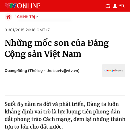
CHÍNH TRỊ
Chính trị
31/01/2015 20:18 GMT+7
Xã hội
Những mốc son của Đảng
Pháp luật
Chuyên mục
Kinh tế
Cộng sản Việt Nam
Thể thao
Chính trị
Truyền hình
Văn hóa - Giải trí
Quang Đông (Thời sự - thoisuvtv@vtv.vn)
Xã hội
Y tế
Đời sống
Pháp luật
Công nghệ
Giáo dục
Suốt 85 năm ra đời và phát triển, Đảng ta luôn
Y tế
khẳng định vai trò là lực lượng tiên phong dẫn
dắt phong trào Cách mạng, đem lại những thành
Thế giới
tựu to lớn cho đất nước.