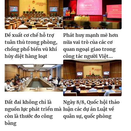
® Cấm sao chép dưới mọi hình thức nếu không có sự chấp
thuận bằng văn bản. Ghi rõ nguồn VTV.vn khi phát hành lại
Đề xuất cơ chế hỗ trợ
Phát huy mạnh mẽ hơn
thông tin từ website này.
tuân thủ trong phòng,
nữa vai trò của các cơ
chống phổ biến vũ khí
quan ngoại giao trong
hủy diệt hàng loạt
công tác người Việt...
Đất đai không chỉ là
Ngày 8/8, Quốc hội thảo
nguồn lực phát triển mà
luận các dự án Luật về
còn là thước đo công
quân sự, quốc phòng
bằng