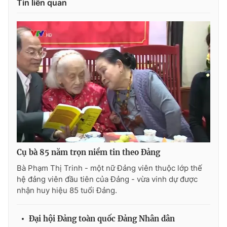
Giao lưu trực tuyến
Tin liên quan
Sản phẩm
Lịch phát sóng
Thị trường
Tư vấn
Chuyên mục khác
Emagazine
Podcast
Photo
Infographic
Video
Shorts video
Cụ bà 85 năm trọn niềm tin theo Đảng
Bà Phạm Thị Trinh - một nữ Đảng viên thuộc lớp thế
VTV Money
VTV Thể thao
hệ đảng viên đầu tiên của Đảng - vừa vinh dự được
nhận huy hiệu 85 tuổi Đảng.
VTV Sức khoẻ
Bất động sản
Đại hội Đảng toàn quốc Đảng Nhân dân