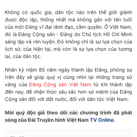
Tin tức
Không có quốc gia, dân tộc nào trên thế giới giành
Kinh tế
được độc lập, thống nhất mà không gắn với tên tuổi
Thế giới đó đây
Tài chính
của một Đảng vĩ đại lãnh đạo, cầm quyền. Ở Việt Nam,
Dữ liệu và đời sống
Câu chuyện quốc tế
đó là Đảng Cộng sản - Đảng do Chủ tịch Hồ Chí Minh
Thị trường
sáng lập và rèn luyện. Đó không chỉ là sự lựa chọn của
Truyền hình
lịch sử, của hiện tại, mà còn là sự lựa chọn của tương
Góc doanh nghiệp
lai, của dân tộc.
Phim VTV
Giải trí
Nhân kỷ niệm 85 năm ngày thành lập Đảng, phóng sự
Hậu trường
trên đây sẽ giúp quý vị cùng nhìn lại những trang sử
Điện ảnh
Đời sống
vàng của
Đảng Cộng sản Việt Nam
từ khi thành lập
Nhân vật
Âm nhạc
đến nay, để nhận thức sâu sắc hơn sứ mệnh của Đảng
Du lịch
Khán giả
Cộng sản đối với đất nước, đối với dân tộc Việt Nam.
Giáo dục
Sao
Làm đẹp
Giải sao mai
Mời quý độc giả theo dõi các chương trình đã phát
Tuyển sinh
Công nghệ
sóng của Đài Truyền hình Việt Nam
TV Online.
Chất lượng cuộc sống
Học trực tuyến
Hitech Công nghệ tương lai