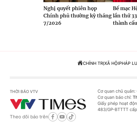
Nghị quyết phiên họp
Bế mạc Hộ
Chính phủ thường kỳ tháng
lần thứ 33
7/2026
thành cấu
CHÍNH TRỊ
XÃ HỘI
PHÁP L
Cơ quan chủ quản:
THỜI BÁO VTV
Cơ quan báo chí:
T
Giấy phép hoạt độn
483/GP-BTTTT cấp
Theo dõi báo trên