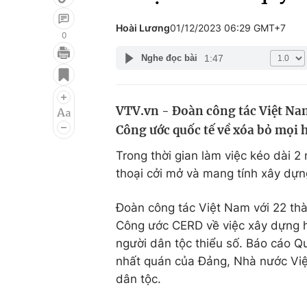
Hoài Lương
01/12/2023 06:29 GMT+7
0
1:47
Nghe đọc bài
Giải trí
Đời sống
Điện ảnh
Du lịch
VTV.vn - Đoàn công tác Việt Nam
Âm nhạc
Làm đẹp
Công ước quốc tế về xóa bỏ mọi h
Sao
Chất lượng cuộc sốn
Trong thời gian làm việc kéo dài 2
thoại cởi mở và mang tính xây dự
Đoàn công tác Việt Nam với 22 thàn
Công ước CERD về việc xây dựng hệ
người dân tộc thiểu số. Báo cáo Q
nhất quán của Đảng, Nhà nước Việ
dân tộc.