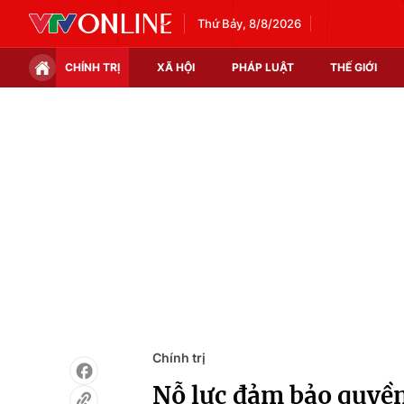
Thứ Bảy, 8/8/2026
CHÍNH TRỊ
XÃ HỘI
PHÁP LUẬT
THẾ GIỚI
Chính trị
Xã hội
Thế giới
Kinh tế
Tin tức
Tài chính
Thế giới đó đây
Thị trường
Câu chuyện quốc tế
Góc doanh nghiệp
Dữ liệu và đời sống
Chính trị
Nỗ lực đảm bảo quyền