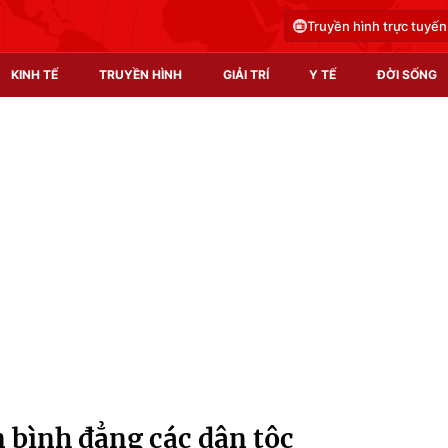
Truyền hình trực tuyến
KINH TẾ
TRUYỀN HÌNH
GIẢI TRÍ
Y TẾ
ĐỜI SỐNG
Pháp luật
Y tế
Truyền hình
Multimedia
Phim VTV
Video
Hậu trường
Shorts video
Nhân vật
Podcast
Khán giả
EMagazine
Giải sao mai
Photo
 bình đẳng các dân tộc
Infographic