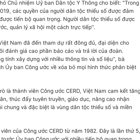
Phó Chủ nhiệm Uỷ ban Dân tộc Y Thông cho biết: "Trong
2019, các quyền của người dân tộc thiểu số được đảm
được tiến bộ quan trọng. Người dân tộc thiểu số được
c, quản lý xã hội một cách trực tiếp''.
Việt Nam đã đến tham dự rất đông đủ, đại diện cho
ôi đánh giá cao phần báo cáo và trả lời của đoàn.
 tính xây dựng với nhiều thông tin và số liệu'', bà
ch Ủy ban Công ước về xóa bỏ mọi hình thức phân biệt
 trò là thành viên Công ước CERD, Việt Nam cam kết tăn
dân, thúc đẩy tuyên truyền, giáo dục, nâng cao nhận
i chung và đặc biệt là vùng dân tộc thiểu số và miền
 viên của Công ước CERD từ năm 1982. Đây là lần thứ 5
trước Ủy ban Công ước với nhiều tiến bộ quan trọng