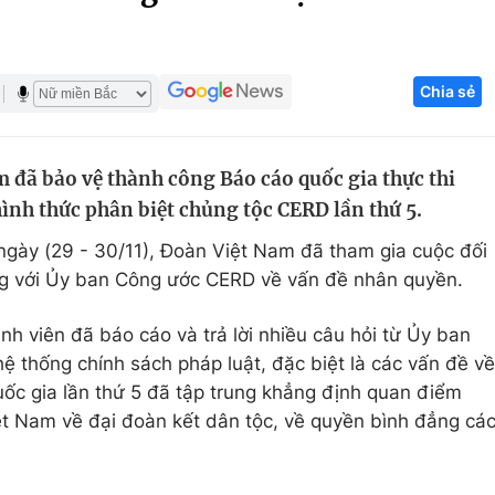
Góc ảnh
Chia sẻ
Giáo dục
Công nghệ
Tuyển sinh
Hitech Công ng
 đã bảo vệ thành công Báo cáo quốc gia thực thi
Học trực tuyến
Sản phẩm
ình thức phân biệt chủng tộc CERD lần thứ 5.
g
Thị trường
 ngày (29 - 30/11), Đoàn Việt Nam đã tham gia cuộc đối
Tư vấn
ng với Ủy ban Công ước CERD về vấn đề nhân quyền.
h viên đã báo cáo và trả lời nhiều câu hỏi từ Ủy ban
 thống chính sách pháp luật, đặc biệt là các vấn đề về
uốc gia lần thứ 5 đã tập trung khẳng định quan điểm
t Nam về đại đoàn kết dân tộc, về quyền bình đẳng cá