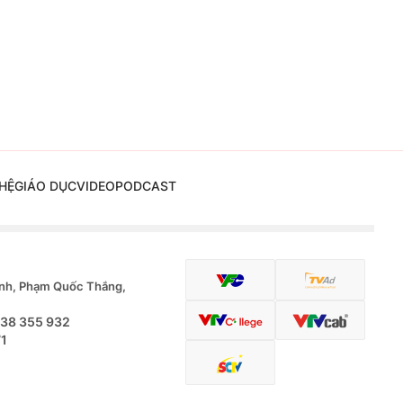
HỆ
GIÁO DỤC
VIDEO
PODCAST
nh, Phạm Quốc Thắng,
.38 355 932
71