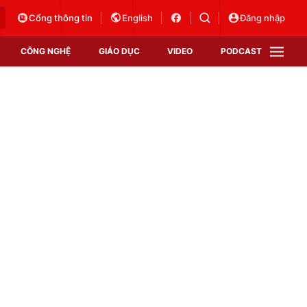
Cổng thông tin
English
Đăng nhập
CÔNG NGHỆ
GIÁO DỤC
VIDEO
PODCAST
VTV Money
VTV Thể thao
VTV Sức khoẻ
Bất động sản
Thị trường 24h
Tấm lòng Việt
Vươn mình bằng AI
VTV4
VTV8
VTV9
Lịch phát sóng
Giao lưu trực tuyến
Sự kiện