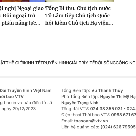
i nghị Ngoại giao
Tổng Bí thư, Chủ tịch nước
: Đối ngoại trở
Tô Lâm tiếp Chủ tịch Quốc
 phần năng lực...
hội kiêm Chủ tịch Hạ viện...
UẬT
THẾ GIỚI
KINH TẾ
TRUYỀN HÌNH
GIẢI TRÍ
Y TẾ
ĐỜI SỐNG
CÔNG NG
Đài Truyền hình Việt Nam
Tổng Biên tập:
Vũ Thanh Thủy
hời báo VTV
Phó Tổng Biên tập:
Nguyễn Thị Mỹ Hạ
g báo in và báo điện tử số
Nguyễn Trọng Ninh
 ngày 29/12/2023
Tổng đài VTV:
024.38 355 931 - 024
Ðiện thoại Thời báo VTV:
0988 671 6
Email:
toasoan@vtv.vn
Liên hệ quảng cáo:
(024) 626 79595