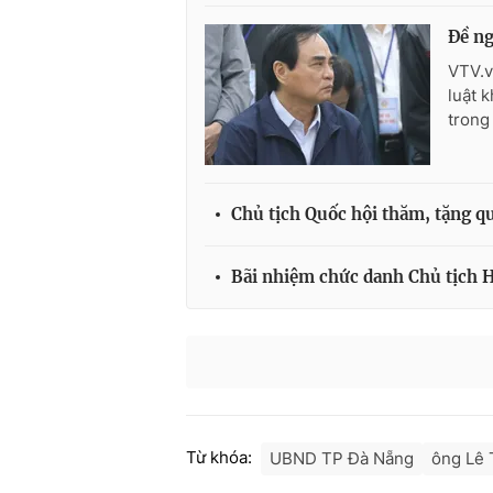
Đề ng
VTV.v
luật 
trong
Chủ tịch Quốc hội thăm, tặng q
Bãi nhiệm chức danh Chủ tịch 
Từ khóa:
UBND TP Đà Nẵng
ông Lê 