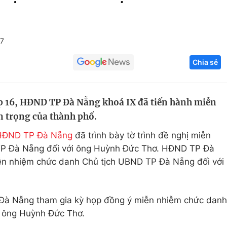
Góc ảnh
+7
Giáo dục
Công nghệ
Chia sẻ
Tuyển sinh
Hitech Công ng
Học trực tuyến
Sản phẩm
ọp 16, HĐND TP Đà Nẵng khoá IX đã tiến hành miễn
g
Thị trường
n trọng của thành phố.
Tư vấn
HĐND TP Đà Nẵng
đã trình bày tờ trình đề nghị miễn
TP Đà Nẵng đối với ông Huỳnh Đức Thơ. HĐND TP Đà
iễn nhiệm chức danh Chủ tịch UBND TP Đà Nẵng đối với
 Đà Nẵng tham gia kỳ họp đồng ý miễn nhiễm chức danh
i ông Huỳnh Đức Thơ.