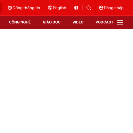
Cổng thông tin
English
Đăng nhập
CÔNG NGHỆ
GIÁO DỤC
VIDEO
PODCAST
VTV Money
VTV Thể thao
VTV Sức khoẻ
Bất động sản
Thị trường 24h
Tấm lòng Việt
Vươn mình bằng AI
VTV4
VTV8
VTV9
Lịch phát sóng
Giao lưu trực tuyến
Sự kiện