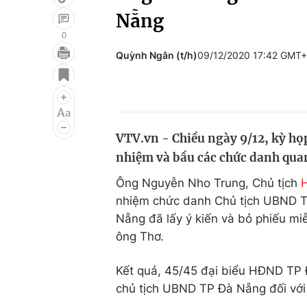
Nẵng
0
Quỳnh Ngân (t/h)
09/12/2020 17:42 GMT
Giải trí
Đời sống
Điện ảnh
Du lịch
Âm nhạc
Làm đẹp
VTV.vn - Chiều ngày 9/12, kỳ h
Sao
Chất lượng cuộc sốn
nhiệm và bầu các chức danh qua
Ông Nguyễn Nho Trung, Chủ tịch
nhiệm chức danh Chủ tịch UBND 
Nẵng đã lấy ý kiến và bỏ phiếu m
ông Thơ.
Kết quả, 45/45 đại biểu HĐND TP
chủ tịch UBND TP Đà Nẵng đối vớ