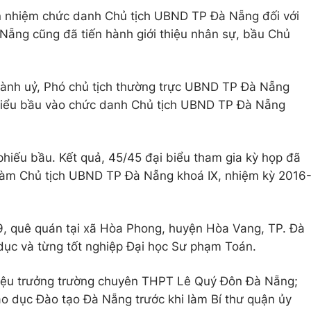
n nhiệm chức danh Chủ tịch UBND TP Đà Nẵng đối với
ng cũng đã tiến hành giới thiệu nhân sự, bầu Chủ
hành uỷ, Phó chủ tịch thường trực UBND TP Đà Nẵng
 biểu bầu vào chức danh Chủ tịch UBND TP Đà Nẵng
iếu bầu. Kết quả, 45/45 đại biểu tham gia kỳ họp đã
làm Chủ tịch UBND TP Đà Nẵng khoá IX, nhiệm kỳ 2016
, quê quán tại xã Hòa Phong, huyện Hòa Vang, TP. Đà
 dục và từng tốt nghiệp Đại học Sư phạm Toán.
Hiệu trưởng trường chuyên THPT Lê Quý Đôn Đà Nẵng;
o dục Đào tạo Đà Nẵng trước khi làm Bí thư quận ủy