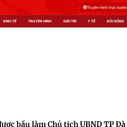
Truyền hình trực tuyến
KINH TẾ
TRUYỀN HÌNH
GIẢI TRÍ
Y TẾ
ĐỜI SỐNG
Pháp luật
Y tế
Truyền hình
Multimedia
Phim VTV
Video
Hậu trường
Shorts video
Nhân vật
Podcast
Khán giả
EMagazine
Giải sao mai
Photo
được bầu làm Chủ tịch UBND TP Đà
Infographic