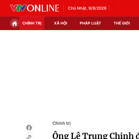
Chủ Nhật, 9/8/2026
CHÍNH TRỊ
XÃ HỘI
PHÁP LUẬT
THẾ GIỚI
Chính trị
Xã hội
Thế giới
Kinh tế
Tin tức
Tài chính
Thế giới đó đây
Thị trường
Câu chuyện quốc tế
Góc doanh nghiệp
Dữ liệu và đời sống
Chính trị
Ông Lê Trung Chinh 