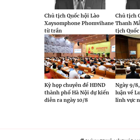
Chủ tịch Quốc hội Lào
Chủ tịch 
Xaysomphone Phomvihane
Thanh Mẫ
từ trần
tịch Quốc 
Kỳ họp chuyên đề HĐND
Ngày 9/8,
thành phố Hà Nội dự kiến
luận về Lu
diễn ra ngày 10/8
lĩnh vực 