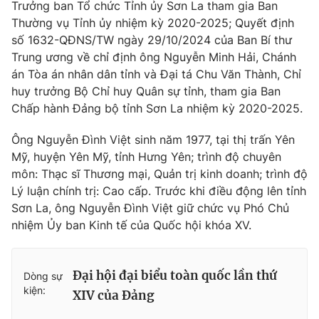
Trưởng ban Tổ chức Tỉnh ủy Sơn La tham gia Ban
Cơ quan báo chí:
Thời báo VTV
Thường vụ Tỉnh ủy nhiệm kỳ 2020-2025; Quyết định
Giấy phép hoạt động báo in và báo điện tử số 483/GP-BTTTT
số 1632-QĐNS/TW ngày 29/10/2024 của Ban Bí thư
cấp ngày 29/12/2023
Trung ương về chỉ định ông Nguyễn Minh Hải, Chánh
Tổng Biên tập:
Vũ Thanh Thủy
án Tòa án nhân dân tỉnh và Đại tá Chu Văn Thành, Chỉ
huy trưởng Bộ Chỉ huy Quân sự tỉnh, tham gia Ban
Phó Tổng Biên tập:
Nguyễn Thị Mỹ Hạnh, Phạm Quốc Thắng,
Nguyễn Trọng Ninh
Chấp hành Đảng bộ tỉnh Sơn La nhiệm kỳ 2020-2025.
Tổng đài VTV:
024.38 355 931 - 024.38 355 932
Ông Nguyễn Đình Việt sinh năm 1977, tại thị trấn Yên
Ðiện thoại Thời báo VTV:
024.66 897 897
Mỹ, huyện Yên Mỹ, tỉnh Hưng Yên; trình độ chuyên
Email:
toasoan@vtv.vn
môn: Thạc sĩ Thương mại, Quản trị kinh doanh; trình độ
Liên hệ quảng cáo:
024-7300.7108
Lý luận chính trị: Cao cấp. Trước khi điều động lên tỉnh
Sơn La, ông Nguyễn Đình Việt giữ chức vụ Phó Chủ
nhiệm Ủy ban Kinh tế của Quốc hội khóa XV.
Đại hội đại biểu toàn quốc lần thứ
Dòng sự
kiện:
XIV của Đảng