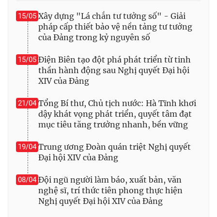
Xây dựng "Lá chắn tư tưởng số" - Giải
15/05
pháp cấp thiết bảo vệ nền tảng tư tưởng
của Đảng trong kỷ nguyên số
® Cấm sao chép dưới mọi hình thức nếu không có sự chấp
thuận bằng văn bản. Ghi rõ nguồn VTV.vn khi phát hành lại
Điện Biên tạo đột phá phát triển từ tinh
15/05
thông tin từ website này.
thần hành động sau Nghị quyết Đại hội
XIV của Đảng
Tổng Bí thư, Chủ tịch nước: Hà Tĩnh khơi
21/04
dậy khát vọng phát triển, quyết tâm đạt
mục tiêu tăng trưởng nhanh, bền vững
Trung ương Đoàn quán triệt Nghị quyết
19/04
Đại hội XIV của Đảng
Đội ngũ người làm báo, xuất bản, văn
08/04
nghệ sĩ, trí thức tiên phong thực hiện
Nghị quyết Đại hội XIV của Đảng