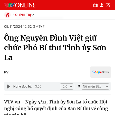
CHÍNH TRỊ
Chính trị
05/11/2024 12:52 GMT+7
Xã hội
Ông Nguyễn Đình Việt giữ
Pháp luật
Chuyên mục
Kinh tế
chức Phó Bí thư Tỉnh ủy Sơn
Thể thao
Chính trị
La
Truyền hình
Văn hóa - Giải trí
Xã hội
Y tế
PV
Đời sống
Pháp luật
Công nghệ
Nghe đọc bài
3:05
Giáo dục
Y tế
VTV.vn - Ngày 5/11, Tỉnh ủy Sơn La tổ chức Hội
nghị công bố quyết định của Ban Bí thư về công
Thế giới