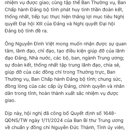
nhiệm vụ được giao; cùng tập thể Ban Thường vụ, Ban
Thị trường 24h
Tấm lòng Việt
Chấp hành Đảng bộ tỉnh phát huy tinh thần đoàn kết,
thống nhất, tiếp tục thực hiện thắng lợi mục tiêu Nghị
VTV4
Vươn mình bằng AI
quyết Đại hội XIII của Đảng và Nghị quyết Đại hội
Đảng bộ tỉnh đề ra.
VTV9
VTV8
Ông Nguyễn Đình Việt mong muốn nhận được sự quan
tâm, lãnh đạo, chỉ đạo, tạo điều kiện giúp đỡ của lãnh
Liên hệ tòa soạn
English
đạo Đảng, Nhà nước, các bộ, ban, ngành Trung ương;
sự đoàn kết, thống nhất tập trung lãnh đạo, chia sẻ,
giúp đỡ của các đồng chí trong Thường trực, Ban
Thường vụ, Ban Chấp hành Đảng bộ tỉnh; chung sức,
THỜI BÁO VTV
đồng lòng của các cấp ủy Đảng, chính quyền và nhân
dân trong tỉnh, hoàn thành xuất sắc nhiệm vụ được
giao.
Dịp này, hội nghị đã công bố Quyết định số 1648-
Theo dõi báo trên
QĐNS/TW ngày 1/11/2024 của Ban Bí thư Trung ương
về chuẩn y đồng chí Nguyễn Đức Thành, Tỉnh ủy viên,
Cơ quan chủ quản:
Đài Truyền hình Việt Nam