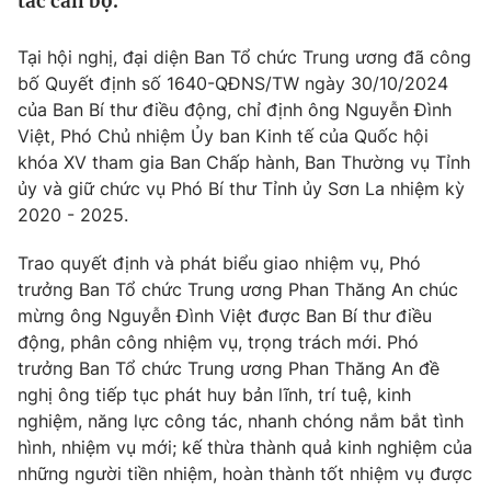
tác cán bộ.
Tin tức
Kinh tế
Tại hội nghị, đại diện Ban Tổ chức Trung ương đã công
Thế giới đó đây
bố Quyết định số 1640-QĐNS/TW ngày 30/10/2024
Tài chính
Dữ liệu và đời sống
của Ban Bí thư điều động, chỉ định ông Nguyễn Đình
Câu chuyện quốc tế
Thị trường
Việt, Phó Chủ nhiệm Ủy ban Kinh tế của Quốc hội
khóa XV tham gia Ban Chấp hành, Ban Thường vụ Tỉnh
Truyền hình
Góc doanh nghiệp
ủy và giữ chức vụ Phó Bí thư Tỉnh ủy Sơn La nhiệm kỳ
2020 - 2025.
Phim VTV
Giải trí
Hậu trường
Trao quyết định và phát biểu giao nhiệm vụ, Phó
Điện ảnh
trưởng Ban Tổ chức Trung ương Phan Thăng An chúc
Đời sống
Nhân vật
mừng ông Nguyễn Đình Việt được Ban Bí thư điều
Âm nhạc
động, phân công nhiệm vụ, trọng trách mới. Phó
Du lịch
Khán giả
Giáo dục
trưởng Ban Tổ chức Trung ương Phan Thăng An đề
Sao
Làm đẹp
Giải sao mai
nghị ông tiếp tục phát huy bản lĩnh, trí tuệ, kinh
Tuyển sinh
nghiệm, năng lực công tác, nhanh chóng nắm bắt tình
Công nghệ
Chất lượng cuộc sống
hình, nhiệm vụ mới; kế thừa thành quả kinh nghiệm của
Học trực tuyến
Hitech Công nghệ tương lai
những người tiền nhiệm, hoàn thành tốt nhiệm vụ được