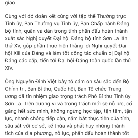
Giao lưu trực tuyến
giao.
Sản phẩm
Cùng với đó đoàn kết cùng với tập thể Thường trực
Lịch phát sóng
Thị trường
Tỉnh ủy, Ban Thường vụ Tỉnh ủy, Ban Chấp hành Đảng
bộ tỉnh, quân và dân trong tỉnh phấn đấu hoàn thành
Tư vấn
xuất sắc Nghị quyết Đại hội Đảng bộ tỉnh Sơn La lần
Chuyên mục khác
thứ XV, góp phần thực hiện thắng lợi Nghị quyết Đại
Emagazine
Podcast
hội XIII của Đảng và làm tốt công tác chuẩn bị Đại hội
Đảng các cấp, tiến tới Đại hội Đảng toàn quốc lần thứ
XIV.
Photo
Infographic
Ông Nguyễn Đình Việt bày tỏ cảm ơn sâu sắc đến Bộ
Video
Shorts video
Chính trị, Ban Bí thư, Quốc hội, Ban Tổ chức Trung
ương đã tín nhiệm giao trọng trách Phó Bí thư Tỉnh ủy
Sơn La. Trên cương vị và trọng trách mới sẽ nỗ lực, cố
VTV Money
VTV Thể thao
gắng hết sức mình, không ngừng học tập, tận tâm, tận
lực, nhanh chóng tiếp cận, nắm bắt thực tiễn của tỉnh,
VTV Sức khoẻ
Bất động sản
sâu sát với cơ sở, kế thừa và phát huy những thành
tích của địa phương, nỗ lực, phấn đấu hoàn thành tốt