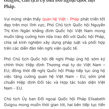
Guigou, Chủ tịch Ủy ban Đối ngoại Quốc hội
Tin tức
Pháp.
Kinh tế
Thế giới đó đây
Vui mừng nhận thấy
quan hệ Việt - Pháp
phát triển tốt
Tài chính
Dữ liệu và đời sống
đẹp trên mọi lĩnh vực, Phó Chủ tịch Quốc hội Nguyễn
Câu chuyện quốc tế
Thị trường
Thị Kim Ngân khẳng đinh Quốc hội Việt Nam mong
muốn tăng cường hơn nữa trao đổi với Quốc hội Pháp,
Truyền hình
Góc doanh nghiệp
chia sẻ kinh nghiệm xây dựng pháp luật và phối hợp
trên các diễn đàn liên nghị viện quốc tế.
Phim VTV
Giải trí
Hậu trường
Phó Chủ tịch Quốc hội đề nghị Pháp ủng hộ sớm ký
Điện ảnh
chính thức Hiệp định Thương mại tự do Việt Nam –
Đời sống
Nhân vật
EU; đồng thời đề nghị Quốc hội Pháp tiếp tục ủng hộ
Âm nhạc
việc tăng cường quan hệ Việt Nam - EU, sớm phê
Du lịch
Khán giả
Giáo dục
Sao
chuẩn Hiệp định Đối tác và Hợp tác toàn diện Việt
Làm đẹp
Giải sao mai
Nam - EU.
Tuyển sinh
Công nghệ
Chất lượng cuộc sống
Chủ tịch Ủy ban Đối ngoại Quốc hội Pháp Elisabeth
Học trực tuyến
Guigou mong muốn thời gian tới, hai bên tiếp tục tiến
Hitech Công nghệ tương lai