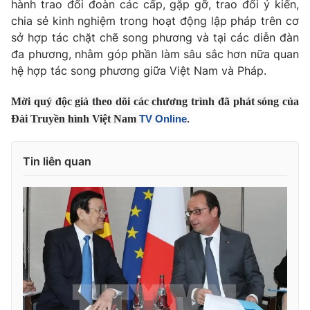
Giao lưu trực tuyến
hành trao đổi đoàn các cấp, gặp gỡ, trao đổi ý kiến,
Sản phẩm
chia sẻ kinh nghiệm trong hoạt động lập pháp trên cơ
sở hợp tác chặt chẽ song phương và tại các diễn đàn
Lịch phát sóng
Thị trường
đa phương, nhằm góp phần làm sâu sắc hơn nữa quan
hệ hợp tác song phương giữa Việt Nam và Pháp.
Tư vấn
Chuyên mục khác
Mời quý độc giả theo dõi các chương trình đã phát sóng của
Emagazine
Podcast
Đài Truyền hình Việt Nam
TV Online
.
Photo
Infographic
Tin liên quan
Video
Shorts video
VTV Money
VTV Thể thao
VTV Sức khoẻ
Bất động sản