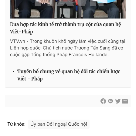
Thị trường 24h
Tấm lòng Việt
VTV4
Vươn mình bằng AI
Đưa hợp tác kinh tế trở thành trụ cột của quan hệ
Việt-Pháp
VTV9
VTV8
VTV.vn - Trong khuôn khổ ngày làm việc cuối cùng tại
Liên hợp quốc, Chủ tịch nước Trương Tấn Sang đã có
cuộc gặp Tổng thống Pháp Francois Hollande.
Liên hệ tòa soạn
English
Tuyên bố chung về quan hệ đối tác chiến lược
Việt - Pháp
THỜI BÁO VTV
Theo dõi báo trên
Từ khóa:
Ủy ban Đối ngoại Quốc hội
Cơ quan chủ quản:
Đài Truyền hình Việt Nam