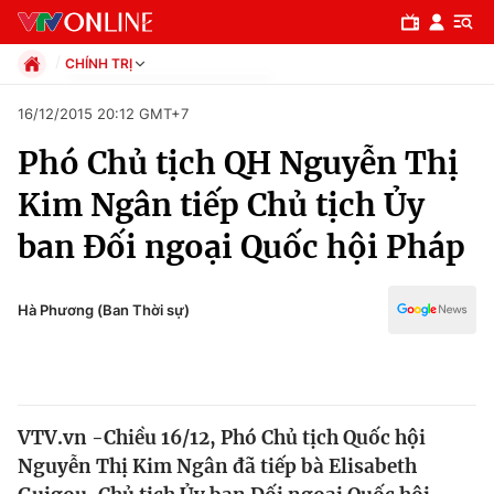
CHÍNH TRỊ
Chính trị
16/12/2015 20:12 GMT+7
Xã hội
Phó Chủ tịch QH Nguyễn Thị
Pháp luật
Chuyên mục
Kinh tế
Kim Ngân tiếp Chủ tịch Ủy
Thể thao
Chính trị
ban Đối ngoại Quốc hội Pháp
Truyền hình
Văn hóa - Giải trí
Xã hội
Y tế
Hà Phương (Ban Thời sự)
Đời sống
Pháp luật
Công nghệ
Giáo dục
Y tế
VTV.vn -Chiều 16/12, Phó Chủ tịch Quốc hội
Nguyễn Thị Kim Ngân đã tiếp bà Elisabeth
Thế giới