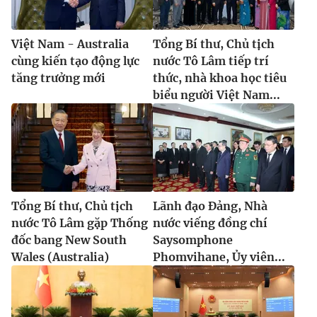
Việt Nam - Australia
Tổng Bí thư, Chủ tịch
cùng kiến tạo động lực
nước Tô Lâm tiếp trí
® Cấm sao chép dưới mọi hình thức nếu không có sự chấp
tăng trưởng mới
thức, nhà khoa học tiêu
thuận bằng văn bản. Ghi rõ nguồn VTV.vn khi phát hành lại
biểu người Việt Nam...
thông tin từ website này.
Tổng Bí thư, Chủ tịch
Lãnh đạo Đảng, Nhà
nước Tô Lâm gặp Thống
nước viếng đồng chí
đốc bang New South
Saysomphone
Wales (Australia)
Phomvihane, Ủy viên...