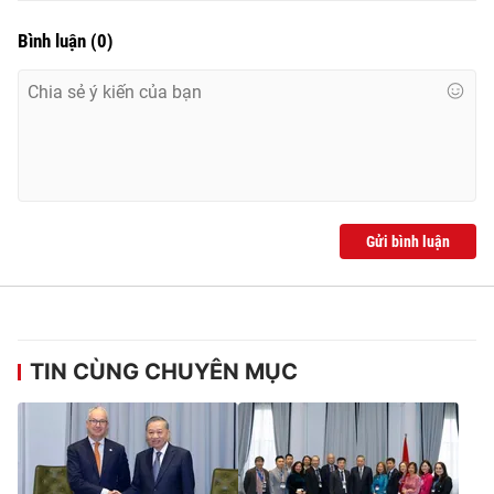
Cơ quan báo chí:
Thời báo VTV
Bình luận
(
0
)
Giấy phép hoạt động báo in và báo điện tử số 483/GP-BTTTT
cấp ngày 29/12/2023
Tổng Biên tập:
Vũ Thanh Thủy
Phó Tổng Biên tập:
Nguyễn Thị Mỹ Hạnh, Phạm Quốc Thắng,
Nguyễn Trọng Ninh
Tổng đài VTV:
024.38 355 931 - 024.38 355 932
Ðiện thoại Thời báo VTV:
024.66 897 897
Gửi bình luận
Email:
toasoan@vtv.vn
Liên hệ quảng cáo:
024-7300.7108
TIN CÙNG CHUYÊN MỤC