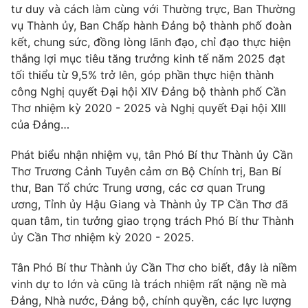
tư duy và cách làm cùng với Thường trực, Ban Thường
Cơ quan báo chí:
Thời báo VTV
vụ Thành ủy, Ban Chấp hành Đảng bộ thành phố đoàn
Giấy phép hoạt động báo in và báo điện tử số 483/GP-BTTTT
kết, chung sức, đồng lòng lãnh đạo, chỉ đạo thực hiện
cấp ngày 29/12/2023
thắng lợi mục tiêu tăng trưởng kinh tế năm 2025 đạt
Tổng Biên tập:
Vũ Thanh Thủy
tối thiểu từ 9,5% trở lên, góp phần thực hiện thành
Phó Tổng Biên tập:
Nguyễn Thị Mỹ Hạnh, Phạm Quốc Thắng,
công Nghị quyết Đại hội XIV Đảng bộ thành phố Cần
Nguyễn Trọng Ninh
Thơ nhiệm kỳ 2020 - 2025 và Nghị quyết Đại hội XIII
Tổng đài VTV:
024.38 355 931 - 024.38 355 932
của Đảng…
Ðiện thoại Thời báo VTV:
024.66 897 897
Phát biểu nhận nhiệm vụ, tân Phó Bí thư Thành ủy Cần
Email:
toasoan@vtv.vn
Thơ Trương Cảnh Tuyên cảm ơn Bộ Chính trị, Ban Bí
Liên hệ quảng cáo:
024-7300.7108
thư, Ban Tổ chức Trung ương, các cơ quan Trung
ương, Tỉnh ủy Hậu Giang và Thành ủy TP Cần Thơ đã
quan tâm, tin tưởng giao trọng trách Phó Bí thư Thành
ủy Cần Thơ nhiệm kỳ 2020 - 2025.
Tân Phó Bí thư Thành ủy Cần Thơ cho biết, đây là niềm
vinh dự to lớn và cũng là trách nhiệm rất nặng nề mà
Đảng, Nhà nước, Đảng bộ, chính quyền, các lực lượng