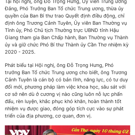
Giao lưu trực tuyến
Tại hội nghị, ông Đỗ Trọng Hưng, Ủy viên Trung ương
Sản phẩm
Đảng, Phó Trưởng Ban Tổ chức Trung ương, thừa ủy
quyền của Ban Bí thư trao Quyết định điều động, chỉ
Lịch phát sóng
Thị trường
định ông Trương Cảnh Tuyên, Ủy viên Ban Thường vụ
Tỉnh ủy, Phó Chủ tịch Thường trực UBND tỉnh Hậu
Tư vấn
Giang tham gia Ban Chấp hành, Ban Thường vụ Thành
Chuyên mục khác
ủy và giữ chức Phó Bí thư Thành ủy Cần Thơ nhiệm kỳ
Emagazine
Podcast
2020 - 2025.
Phát biểu tại Hội nghị, ông Đỗ Trọng Hưng, Phó
Photo
Infographic
trưởng Ban Tổ chức Trung ương cho biết, ông Trương
Cảnh Tuyên là cán bộ có bản lĩnh, năng lực, có tư duy
Video
Shorts video
đổi mới, phương pháp làm việc khoa học, sâu sát với
cơ sở nên dù ở cương vị nào cũng luôn nỗ lực phấn
đấu, rèn luyện, khắc phục khó khăn, hoàn thành tốt
VTV Money
VTV Thể thao
nhiệm vụ được giao, đóng góp tích cực vào sự phát
triển của địa phương, cơ quan, đơn vị.
VTV Sức khoẻ
Bất động sản