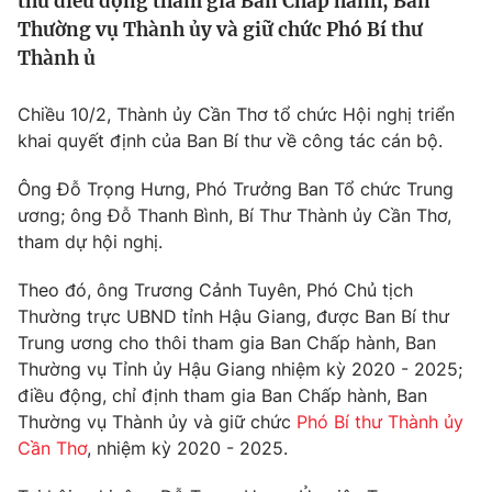
thư điều động tham gia Ban Chấp hành, Ban
Tin tức
Thường vụ Thành ủy và giữ chức Phó Bí thư
Kinh tế
Thành ủ
Thế giới đó đây
Tài chính
Dữ liệu và đời sống
Chiều 10/2, Thành ủy Cần Thơ tổ chức Hội nghị triển
Câu chuyện quốc tế
Thị trường
khai quyết định của Ban Bí thư về công tác cán bộ.
Truyền hình
Góc doanh nghiệp
Ông Đỗ Trọng Hưng, Phó Trưởng Ban Tổ chức Trung
ương; ông Đỗ Thanh Bình, Bí Thư Thành ủy Cần Thơ,
Phim VTV
Giải trí
tham dự hội nghị.
Hậu trường
Điện ảnh
Theo đó, ông Trương Cảnh Tuyên, Phó Chủ tịch
Đời sống
Nhân vật
Thường trực UBND tỉnh Hậu Giang, được Ban Bí thư
Âm nhạc
Trung ương cho thôi tham gia Ban Chấp hành, Ban
Du lịch
Khán giả
Giáo dục
Thường vụ Tỉnh ủy Hậu Giang nhiệm kỳ 2020 - 2025;
Sao
Làm đẹp
Giải sao mai
điều động, chỉ định tham gia Ban Chấp hành, Ban
Tuyển sinh
Thường vụ Thành ủy và giữ chức
Phó Bí thư Thành ủy
Công nghệ
Chất lượng cuộc sống
Cần Thơ
, nhiệm kỳ 2020 - 2025.
Học trực tuyến
Hitech Công nghệ tương lai