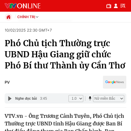
CHÍNH TRỊ
Chính trị
10/02/2025 22:30 GMT+7
Xã hội
Phó Chủ tịch Thường trực
Pháp luật
Chuyên mục
Kinh tế
UBND Hậu Giang giữ chức
Thể thao
Chính trị
Phó Bí thư Thành ủy Cần Thơ
Truyền hình
Văn hóa - Giải trí
Xã hội
Y tế
PV
Đời sống
Pháp luật
Công nghệ
Nghe đọc bài
3:45
Giáo dục
Y tế
VTV.vn - Ông Trương Cảnh Tuyên, Phó Chủ tịch
Thường trực UBND tỉnh Hậu Giang được Ban Bí
Thế giới