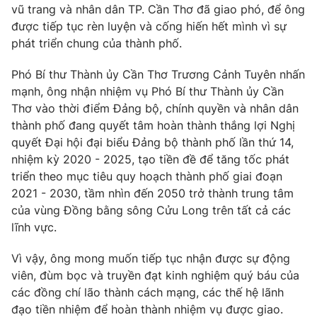
vũ trang và nhân dân TP. Cần Thơ đã giao phó, để ông
được tiếp tục rèn luyện và cống hiến hết mình vì sự
phát triển chung của thành phố.
® Cấm sao chép dưới mọi hình thức nếu không có sự chấp
Phó Bí thư Thành ủy Cần Thơ Trương Cảnh Tuyên nhấn
thuận bằng văn bản. Ghi rõ nguồn VTV.vn khi phát hành lại
mạnh, ông nhận nhiệm vụ Phó Bí thư Thành ủy Cần
thông tin từ website này.
Thơ vào thời điểm Đảng bộ, chính quyền và nhân dân
thành phố đang quyết tâm hoàn thành thắng lợi Nghị
quyết Đại hội đại biểu Đảng bộ thành phố lần thứ 14,
nhiệm kỳ 2020 - 2025, tạo tiền đề để tăng tốc phát
triển theo mục tiêu quy hoạch thành phố giai đoạn
2021 - 2030, tầm nhìn đến 2050 trở thành trung tâm
của vùng Đồng bằng sông Cửu Long trên tất cả các
lĩnh vực.
Vì vậy, ông mong muốn tiếp tục nhận được sự động
viên, đùm bọc và truyền đạt kinh nghiệm quý báu của
các đồng chí lão thành cách mạng, các thế hệ lãnh
đạo tiền nhiệm để hoàn thành nhiệm vụ được giao.