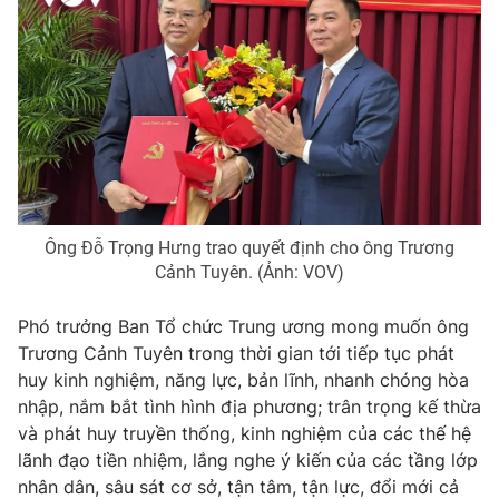
Thị trường 24h
Tấm lòng Việt
VTV4
Vươn mình bằng AI
VTV9
VTV8
Liên hệ tòa soạn
English
Ông Đỗ Trọng Hưng trao quyết định cho ông Trương
Cảnh Tuyên. (Ảnh: VOV)
THỜI BÁO VTV
Phó trưởng Ban Tổ chức Trung ương mong muốn ông
Trương Cảnh Tuyên trong thời gian tới tiếp tục phát
huy kinh nghiệm, năng lực, bản lĩnh, nhanh chóng hòa
nhập, nắm bắt tình hình địa phương; trân trọng kế thừa
Theo dõi báo trên
và phát huy truyền thống, kinh nghiệm của các thế hệ
lãnh đạo tiền nhiệm, lắng nghe ý kiến của các tầng lớp
nhân dân, sâu sát cơ sở, tận tâm, tận lực, đổi mới cả
Cơ quan chủ quản:
Đài Truyền hình Việt Nam