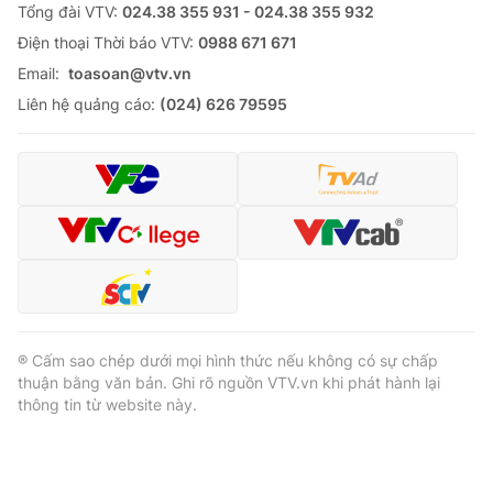
Tổng đài VTV:
024.38 355 931 - 024.38 355 932
Ðiện thoại Thời báo VTV:
0988 671 671
Email:
toasoan@vtv.vn
Liên hệ quảng cáo:
(024) 626 79595
® Cấm sao chép dưới mọi hình thức nếu không có sự chấp
thuận bằng văn bản. Ghi rõ nguồn VTV.vn khi phát hành lại
thông tin từ website này.