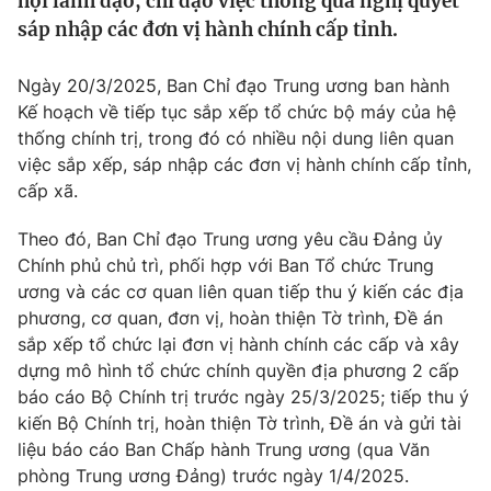
hội lãnh đạo, chỉ đạo việc thông qua nghị quyết
Tin tức
sáp nhập các đơn vị hành chính cấp tỉnh.
Kinh tế
Thế giới đó đây
Ngày 20/3/2025, Ban Chỉ đạo Trung ương ban hành
Tài chính
Dữ liệu và đời sống
Kế hoạch về tiếp tục sắp xếp tổ chức bộ máy của hệ
Câu chuyện quốc tế
Thị trường
thống chính trị, trong đó có nhiều nội dung liên quan
việc sắp xếp, sáp nhập các đơn vị hành chính cấp tỉnh,
Truyền hình
Góc doanh nghiệp
cấp xã.
Phim VTV
Giải trí
Theo đó, Ban Chỉ đạo Trung ương yêu cầu Đảng ủy
Hậu trường
Chính phủ chủ trì, phối hợp với Ban Tổ chức Trung
Điện ảnh
ương và các cơ quan liên quan tiếp thu ý kiến các địa
Đời sống
Nhân vật
phương, cơ quan, đơn vị, hoàn thiện Tờ trình, Đề án
Âm nhạc
sắp xếp tổ chức lại đơn vị hành chính các cấp và xây
Du lịch
Khán giả
Giáo dục
Sao
dựng mô hình tổ chức chính quyền địa phương 2 cấp
Làm đẹp
Giải sao mai
báo cáo Bộ Chính trị trước ngày 25/3/2025; tiếp thu ý
Tuyển sinh
kiến Bộ Chính trị, hoàn thiện Tờ trình, Đề án và gửi tài
Công nghệ
Chất lượng cuộc sống
liệu báo cáo Ban Chấp hành Trung ương (qua Văn
Học trực tuyến
Hitech Công nghệ tương lai
phòng Trung ương Đảng) trước ngày 1/4/2025.