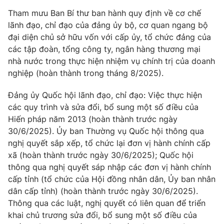
Cơ quan báo chí:
Tham mưu Ban Bí thư ban hành quy định về cơ chế
Thời báo VTV
lãnh đạo, chỉ đạo của đảng ủy bộ, cơ quan ngang bộ
Giấy phép hoạt động báo in và báo điện tử số 483/GP-BTTTT
cấp ngày 29/12/2023
đại diện chủ sở hữu vốn với cấp ủy, tổ chức đảng của
các tập đoàn, tổng công ty, ngân hàng thương mại
Tổng Biên tập:
Vũ Thanh Thủy
nhà nước trong thực hiện nhiệm vụ chính trị của doanh
Phó Tổng Biên tập:
Nguyễn Thị Mỹ Hạnh, Phạm Quốc Thắng,
nghiệp (hoàn thành trong tháng 8/2025).
Nguyễn Trọng Ninh
Tổng đài VTV:
024.38 355 931 - 024.38 355 932
Đảng ủy Quốc hội lãnh đạo, chỉ đạo: Việc thực hiện
Ðiện thoại Thời báo VTV:
024.66 897 897
các quy trình và sửa đổi, bổ sung một số điều của
Email:
toasoan@vtv.vn
Hiến pháp năm 2013 (hoàn thành trước ngày
Liên hệ quảng cáo:
30/6/2025). Ủy ban Thường vụ Quốc hội thông qua
024-7300.7108
nghị quyết sắp xếp, tổ chức lại đơn vị hành chính cấp
xã (hoàn thành trước ngày 30/6/2025); Quốc hội
thông qua nghị quyết sáp nhập các đơn vị hành chính
cấp tỉnh (tổ chức của Hội đồng nhân dân, Ủy ban nhân
dân cấp tỉnh) (hoàn thành trước ngày 30/6/2025).
Thông qua các luật, nghị quyết có liên quan để triển
khai chủ trương sửa đổi, bổ sung một số điều của