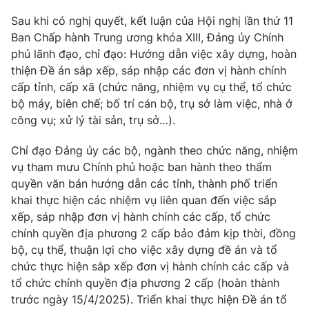
Giao lưu trực tuyến
Sản phẩm
Sau khi có nghị quyết, kết luận của Hội nghị lần thứ 11
Ban Chấp hành Trung ương khóa XIII, Đảng ủy Chính
Lịch phát sóng
Thị trường
phủ lãnh đạo, chỉ đạo: Hướng dẫn việc xây dựng, hoàn
thiện Đề án sắp xếp, sáp nhập các đơn vị hành chính
Tư vấn
cấp tỉnh, cấp xã (chức năng, nhiệm vụ cụ thể, tổ chức
Chuyên mục khác
bộ máy, biên chế; bố trí cán bộ, trụ sở làm việc, nhà ở
Emagazine
Podcast
công vụ; xử lý tài sản, trụ sở…).
Chỉ đạo Đảng ủy các bộ, ngành theo chức năng, nhiệm
Photo
Infographic
vụ tham mưu Chính phủ hoặc ban hành theo thẩm
quyền văn bản hướng dẫn các tỉnh, thành phố triển
Video
Shorts video
khai thực hiện các nhiệm vụ liên quan đến việc sắp
xếp, sáp nhập đơn vị hành chính các cấp, tổ chức
chính quyền địa phương 2 cấp bảo đảm kịp thời, đồng
VTV Money
VTV Thể thao
bộ, cụ thể, thuận lợi cho việc xây dựng đề án và tổ
chức thực hiện sắp xếp đơn vị hành chính các cấp và
VTV Sức khoẻ
Bất động sản
tổ chức chính quyền địa phương 2 cấp (hoàn thành
trước ngày 15/4/2025). Triển khai thực hiện Đề án tổ