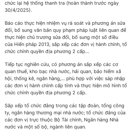
Thị trường 24h
chức lại hệ thống thanh tra (hoàn thành trước ngày
Tấm lòng Việt
30/4/2025).
VTV4
Vươn mình bằng AI
Báo cáo thực hiện nhiệm vụ rà soát và phương án sửa
đổi, bổ sung văn bản quy phạm pháp luật liên quan để
VTV9
thực hiện chủ trương sửa đổi, bổ sung một số điều
VTV8
của Hiến pháp 2013, sắp xếp các đơn vị hành chính, tổ
chức chính quyền địa phương 2 cấp…
Liên hệ tòa soạn
English
Tiếp tục nghiên cứu, có phương án sắp xếp các cơ
quan thuế, kho bạc nhà nước, hải quan, bảo hiểm xã
hội, thống kê, ngân hàng,… phù hợp với việc sáp nhập
các đơn vị hành chính cấp tỉnh và thực hiện mô hình tổ
THỜI BÁO VTV
chức chính quyền địa phương 2 cấp.
Sắp xếp tổ chức đảng trong các tập đoàn, tổng công
ty, ngân hàng thương mại nhà nước; tổ chức đảng của
Theo dõi báo trên
các đơn vị trực thuộc Bộ Tài chính, Ngân hàng Nhà
nước và một số bộ, ngành liên quan.
Cơ quan chủ quản:
Đài Truyền hình Việt Nam