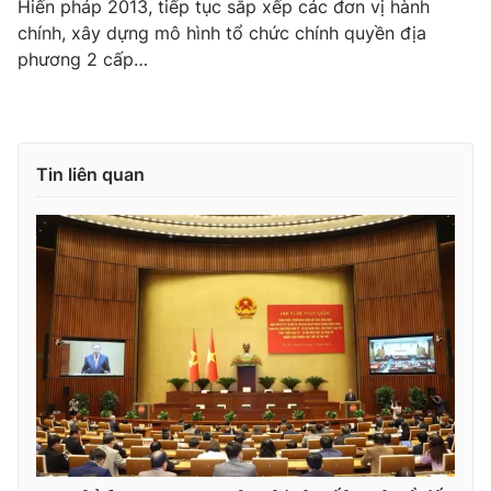
Hiến pháp 2013, tiếp tục sắp xếp các đơn vị hành
chính, xây dựng mô hình tổ chức chính quyền địa
phương 2 cấp…
® Cấm sao chép dưới mọi hình thức nếu không có sự chấp
thuận bằng văn bản. Ghi rõ nguồn VTV.vn khi phát hành lại
thông tin từ website này.
Tin liên quan