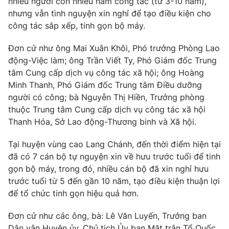
nhiều người còn nhiều năm công tác (từ 3-10 năm),
Thị trường 24h
Tấm lòng Việt
nhưng vẫn tình nguyện xin nghỉ để tạo điều kiện cho
công tác sắp xếp, tinh gọn bộ máy.
VTV4
Vươn mình bằng AI
Đơn cử như ông Mai Xuân Khôi, Phó trưởng Phòng Lao
động-Việc làm; ông Trần Viết Ty, Phó Giám đốc Trung
VTV9
VTV8
tâm Cung cấp dịch vụ công tác xã hội; ông Hoàng
Minh Thanh, Phó Giám đốc Trung tâm Điều dưỡng
Liên hệ tòa soạn
English
người có công; bà Nguyễn Thị Hiền, Trưởng phòng
thuộc Trung tâm Cung cấp dịch vụ công tác xã hội
Thanh Hóa, Sở Lao động-Thương binh và Xã hội.
Tại huyện vùng cao Lang Chánh, đến thời điểm hiện tại
THỜI BÁO VTV
đã có 7 cán bộ tự nguyện xin về hưu trước tuổi để tinh
gọn bộ máy, trong đó, nhiều cán bộ đã xin nghỉ hưu
Theo dõi báo trên
trước tuổi từ 5 đến gần 10 năm, tạo điều kiện thuận lợi
để tổ chức tinh gọn hiệu quả hơn.
Cơ quan chủ quản:
Đài Truyền hình Việt Nam
Đơn cử như các ông, bà: Lê Văn Luyến, Trưởng ban
Cơ quan báo chí:
Thời báo VTV
Dân vận Huyện ủy, Chủ tịch Ủy ban Mặt trận Tổ Quốc