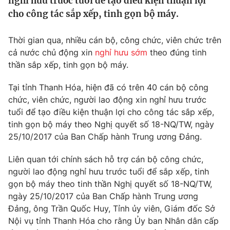
nghỉ hưu trước tuổi để tạo điều kiện thuận lợi
Tin tức
cho công tác sắp xếp, tinh gọn bộ máy.
Kinh tế
Thế giới đó đây
Thời gian qua, nhiều cán bộ, công chức, viên chức trên
Tài chính
Dữ liệu và đời sống
cả nước chủ động xin
nghỉ hưu sớm
theo đúng tinh
Câu chuyện quốc tế
Thị trường
thần sắp xếp, tinh gọn bộ máy.
Truyền hình
Góc doanh nghiệp
Tại tỉnh Thanh Hóa, hiện đã có trên 40 cán bộ công
chức, viên chức, người lao động xin nghỉ hưu trước
Phim VTV
Giải trí
tuổi để tạo điều kiện thuận lợi cho công tác sắp xếp,
Hậu trường
tinh gọn bộ máy theo Nghị quyết số 18-NQ/TW, ngày
Điện ảnh
25/10/2017 của Ban Chấp hành Trung ương Đảng.
Đời sống
Nhân vật
Âm nhạc
Liên quan tới chính sách hỗ trợ cán bộ công chức,
Du lịch
Khán giả
Giáo dục
người lao động nghỉ hưu trước tuổi để sắp xếp, tinh
Sao
Làm đẹp
gọn bộ máy theo tinh thần Nghị quyết số 18-NQ/TW,
Giải sao mai
Tuyển sinh
ngày 25/10/2017 của Ban Chấp hành Trung ương
Công nghệ
Chất lượng cuộc sống
Đảng, ông Trần Quốc Huy, Tỉnh ủy viên, Giám đốc Sở
Học trực tuyến
Nội vụ tỉnh Thanh Hóa cho rằng Ủy ban Nhân dân cấp
Hitech Công nghệ tương lai