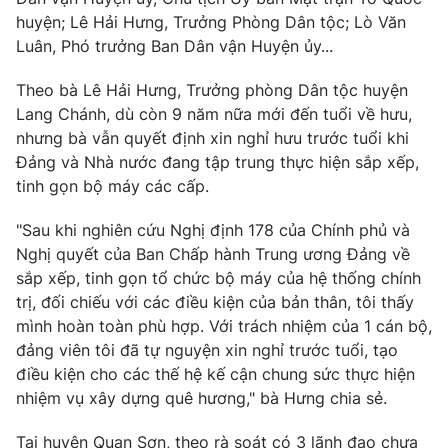
Giấy phép hoạt động báo in và báo điện tử số 483/GP-BTTTT
huyện; Lê Hải Hưng, Trưởng Phòng Dân tộc; Lò Văn
cấp ngày 29/12/2023
Luân, Phó trưởng Ban Dân vận Huyện ủy...
Tổng Biên tập:
Vũ Thanh Thủy
Theo bà Lê Hải Hưng, Trưởng phòng Dân tộc huyện
Phó Tổng Biên tập:
Nguyễn Thị Mỹ Hạnh, Phạm Quốc Thắng,
Nguyễn Trọng Ninh
Lang Chánh, dù còn 9 năm nữa mới đến tuổi về hưu,
nhưng bà vẫn quyết định xin nghỉ hưu trước tuổi khi
Tổng đài VTV:
024.38 355 931 - 024.38 355 932
Đảng và Nhà nước đang tập trung thực hiện sắp xếp,
Ðiện thoại Thời báo VTV:
024.66 897 897
tinh gọn bộ máy các cấp.
Email:
toasoan@vtv.vn
Liên hệ quảng cáo:
024-7300.7108
"Sau khi nghiên cứu Nghị định 178 của Chính phủ và
Nghị quyết của Ban Chấp hành Trung ương Đảng về
sắp xếp, tinh gọn tổ chức bộ máy của hệ thống chính
trị, đối chiếu với các điều kiện của bản thân, tôi thấy
mình hoàn toàn phù hợp. Với trách nhiệm của 1 cán bộ,
đảng viên tôi đã tự nguyện xin nghỉ trước tuổi, tạo
điều kiện cho các thế hệ kế cận chung sức thực hiện
nhiệm vụ xây dựng quê hương," bà Hưng chia sẻ.
Tại huyện Quan Sơn, theo rà soát có 3 lãnh đạo chưa