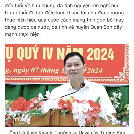
đến tuổi về hưu nhưng đã tình nguyện xin nghỉ hưu
trước tuổi để tạo điều kiện thuận lợi cho địa phương
® Cấm sao chép dưới mọi hình thức nếu không có sự chấp
thực hiện hiệu quả cuộc cách mạng tinh gọn bộ máy
thuận bằng văn bản. Ghi rõ nguồn VTV.vn khi phát hành lại
đang được cả nước, cả tỉnh và huyện Quan Sơn đẩy
thông tin từ website này.
mạnh thực hiện.
Ông Hà Xuân Khanh, Thường vụ Huyện ủy, Trưởng Ban