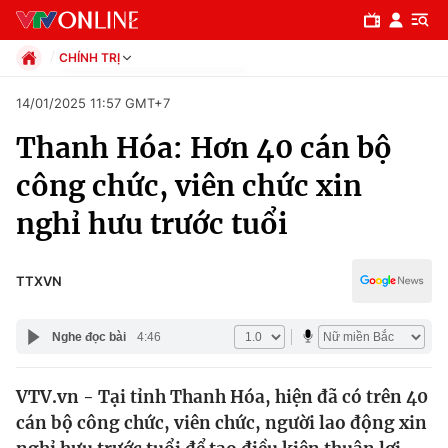
CHÍNH TRỊ
Chính trị
14/01/2025 11:57 GMT+7
Xã hội
Thanh Hóa: Hơn 40 cán bộ
Pháp luật
Chuyên mục
Kinh tế
công chức, viên chức xin
Thể thao
Chính trị
nghỉ hưu trước tuổi
Truyền hình
Văn hóa - Giải trí
Xã hội
Y tế
TTXVN
Đời sống
Pháp luật
Công nghệ
Nghe đọc bài
4:46
Giáo dục
Y tế
VTV.vn - Tại tỉnh Thanh Hóa, hiện đã có trên 40
cán bộ công chức, viên chức, người lao động xin
Thế giới