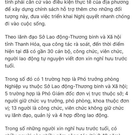
Giao lưu trực tuyến
tỉnh phải căn cứ vào điều kiện thực tế của địa phương
Sản phẩm
để xây dựng chính sách hỗ trợ thêm cho những đối
tượng này, đưa việc triển khai Nghị quyết nhanh chóng
Lịch phát sóng
Thị trường
đi vào cuộc sống.
Tư vấn
Theo lãnh đạo Sở Lao động-Thương binh và Xã hội
Chuyên mục khác
tỉnh Thanh Hóa, qua công tác rà soát, đến thời điểm
Emagazine
Podcast
hiện tại đã có gần 30 cán bộ, công chức, viên chức,
người lao động tự nguyện viết đơn xin nghỉ hưu trước
tuổi.
Photo
Infographic
Trong số đó có 1 trường hợp là Phó trưởng phòng
Video
Shorts video
Nghiệp vụ thuộc Sở Lao động-Thương binh và Xã hội;
5 trường hợp là Phó Giám đốc đơn vị trực thuộc sở; 4
người giữ chức vụ trưởng, phó phòng, khoa thuộc đơn
VTV Money
VTV Thể thao
vị; 13 người là công chức, viên chức không giữ chức
vụ lãnh đạo, quản lý và 4 hợp đồng lao động.
VTV Sức khoẻ
Bất động sản
Trong số những người xin nghỉ hưu trước tuổi, có