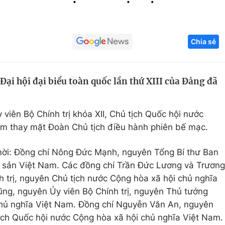
Góc ảnh
Chia sẻ
Giáo dục
Công nghệ
Tuyển sinh
Hitech Công ng
ại hội đại biểu toàn quốc lần thứ XIII của Đảng đã
Học trực tuyến
Sản phẩm
.
g
Thị trường
viên Bộ Chính trị khóa XII, Chủ tịch Quốc hội nước
Tư vấn
am thay mặt Đoàn Chủ tịch điều hành phiên bế mạc.
 mời: Đồng chí Nông Đức Mạnh, nguyên Tổng Bí thư Ban
sản Việt Nam. Các đồng chí Trần Đức Lương và Trương
 trị, nguyên Chủ tịch nước Cộng hòa xã hội chủ nghĩa
ng, nguyên Ủy viên Bộ Chính trị, nguyên Thủ tướng
hủ nghĩa Việt Nam. Đồng chí Nguyễn Văn An, nguyên
tịch Quốc hội nước Cộng hòa xã hội chủ nghĩa Việt Nam.