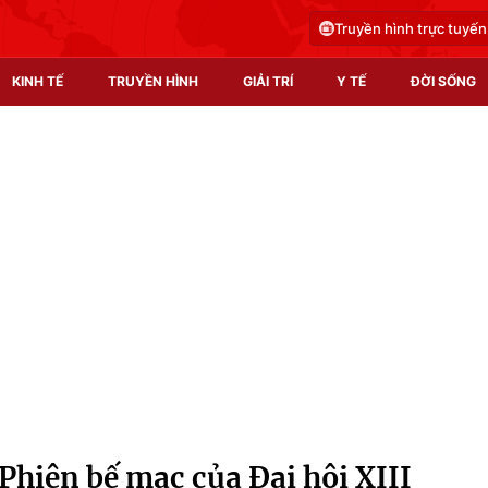
Truyền hình trực tuyến
KINH TẾ
TRUYỀN HÌNH
GIẢI TRÍ
Y TẾ
ĐỜI SỐNG
Pháp luật
Y tế
Truyền hình
Multimedia
Phim VTV
Video
Hậu trường
Shorts video
Nhân vật
Podcast
Khán giả
EMagazine
Giải sao mai
Photo
Phiên bế mạc của Đại hội XIII
Infographic