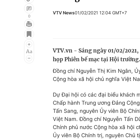
VTV News
01/02/2021 12:04 GMT+7
0
Giải trí
Đời sống
Điện ảnh
Du lịch
VTV.vn - Sáng ngày 01/02/2021, Đ
Âm nhạc
Làm đẹp
họp Phiên bế mạc tại Hội trường
Sao
Chất lượng cuộc sốn
Đồng chí Nguyễn Thị Kim Ngân, Ủy 
Cộng hòa xã hội chủ nghĩa Việt N
Dự Đại hội có các đại biểu khách
Chấp hành Trung ương Đảng Cộng 
Tấn Sang, nguyên Ủy viên Bộ Chính
Việt Nam. Đồng chí Nguyễn Tấn Dũ
Chính phủ nước Cộng hòa xã hội c
Ủy viên Bộ Chính trị, nguyên Chủ 