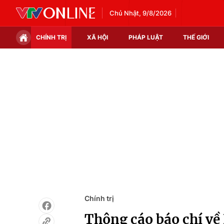
Chủ Nhật, 9/8/2026
CHÍNH TRỊ
XÃ HỘI
PHÁP LUẬT
THẾ GIỚI
Chính trị
Xã hội
Thế giới
Kinh tế
Tin tức
Tài chính
Thế giới đó đây
Thị trường
Câu chuyện quốc tế
Góc doanh nghiệp
Dữ liệu và đời sống
Chính trị
Thông cáo báo chí về 