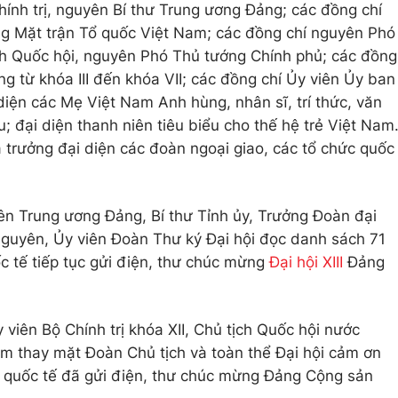
ính trị, nguyên Bí thư Trung ương Đảng; các đồng chí
g Mặt trận Tổ quốc Việt Nam; các đồng chí nguyên Phó
ch Quốc hội, nguyên Phó Thủ tướng Chính phủ; các đồng
g từ khóa III đến khóa VII; các đồng chí Ủy viên Ủy ban
diện các Mẹ Việt Nam Anh hùng, nhân sĩ, trí thức, văn
u; đại diện thanh niên tiêu biểu cho thế hệ trẻ Việt Nam
à trưởng đại diện các đoàn ngoại giao, các tổ chức quốc
ên Trung ương Đảng, Bí thư Tỉnh ủy, Trưởng Đoàn đại
Nguyên, Ủy viên Đoàn Thư ký Đại hội đọc danh sách 71
c tế tiếp tục gửi điện, thư chúc mừng
Đại hội XIII
Đảng
viên Bộ Chính trị khóa XII, Chủ tịch Quốc hội nước
m thay mặt Đoàn Chủ tịch và toàn thể Đại hội cảm ơn
è quốc tế đã gửi điện, thư chúc mừng Đảng Cộng sản