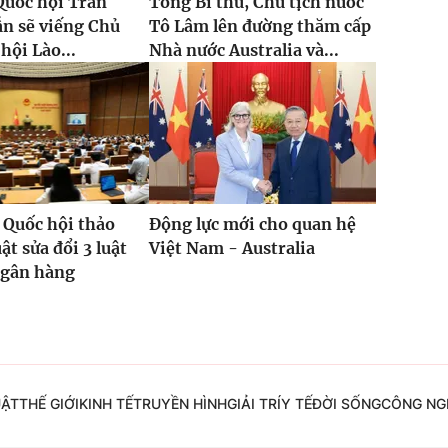
Quốc hội Trần
Tổng Bí thư, Chủ tịch nước
n sẽ viếng Chủ
Tô Lâm lên đường thăm cấp
hội Lào...
Nhà nước Australia và...
 Quốc hội thảo
Động lực mới cho quan hệ
ật sửa đổi 3 luật
Việt Nam - Australia
ngân hàng
UẬT
THẾ GIỚI
KINH TẾ
TRUYỀN HÌNH
GIẢI TRÍ
Y TẾ
ĐỜI SỐNG
CÔNG NG