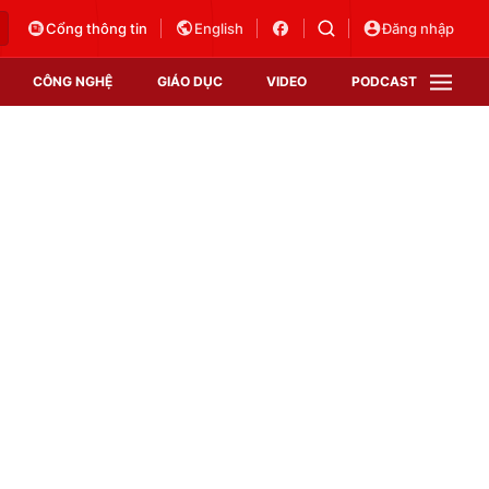
Cổng thông tin
English
Đăng nhập
CÔNG NGHỆ
GIÁO DỤC
VIDEO
PODCAST
VTV Money
VTV Thể thao
VTV Sức khoẻ
Bất động sản
Thị trường 24h
Tấm lòng Việt
Vươn mình bằng AI
VTV4
VTV8
VTV9
Lịch phát sóng
Giao lưu trực tuyến
Sự kiện