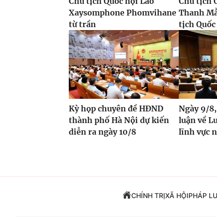
Chủ tịch Quốc hội Lào
Chủ tịch 
Xaysomphone Phomvihane
Thanh Mẫ
từ trần
tịch Quốc 
Kỳ họp chuyên đề HĐND
Ngày 9/8,
thành phố Hà Nội dự kiến
luận về Lu
diễn ra ngày 10/8
lĩnh vực 
CHÍNH TRỊ
XÃ HỘI
PHÁP L