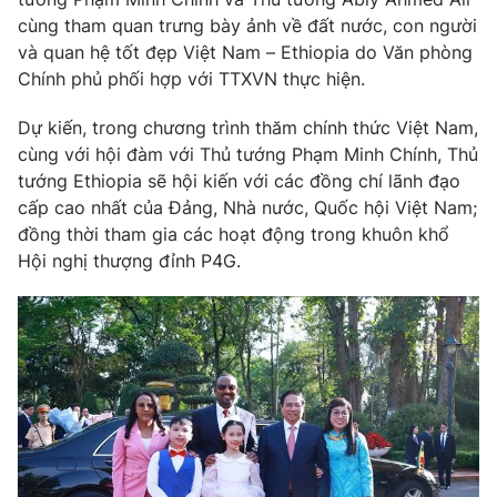
cùng tham quan trưng bày ảnh về đất nước, con người
Cơ quan báo chí:
Thời báo VTV
và quan hệ tốt đẹp Việt Nam – Ethiopia do Văn phòng
Giấy phép hoạt động báo in và báo điện tử số 483/GP-BTTTT
Chính phủ phối hợp với TTXVN thực hiện.
cấp ngày 29/12/2023
Tổng Biên tập:
Vũ Thanh Thủy
Dự kiến, trong chương trình thăm chính thức Việt Nam,
Phó Tổng Biên tập:
Nguyễn Thị Mỹ Hạnh, Phạm Quốc Thắng,
cùng với hội đàm với Thủ tướng Phạm Minh Chính, Thủ
Nguyễn Trọng Ninh
tướng Ethiopia sẽ hội kiến với các đồng chí lãnh đạo
Tổng đài VTV:
024.38 355 931 - 024.38 355 932
cấp cao nhất của Đảng, Nhà nước, Quốc hội Việt Nam;
Ðiện thoại Thời báo VTV:
024.66 897 897
đồng thời tham gia các hoạt động trong khuôn khổ
Email:
toasoan@vtv.vn
Hội nghị thượng đỉnh P4G.
Liên hệ quảng cáo:
024-7300.7108