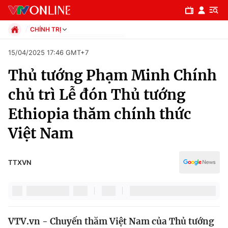
CHÍNH TRỊ
Chính trị
15/04/2025 17:46 GMT+7
Xã hội
Thủ tướng Phạm Minh Chính
Pháp luật
Chuyên mục
Kinh tế
chủ trì Lễ đón Thủ tướng
Thể thao
Chính trị
Ethiopia thăm chính thức
Truyền hình
Văn hóa - Giải trí
Việt Nam
Xã hội
Y tế
Đời sống
Pháp luật
TTXVN
Công nghệ
Giáo dục
Y tế
Thế giới
VTV.vn - Chuyến thăm Việt Nam của Thủ tướng