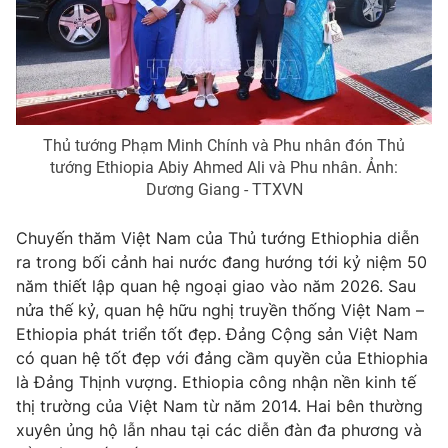
® Cấm sao chép dưới mọi hình thức nếu không có sự chấp
thuận bằng văn bản. Ghi rõ nguồn VTV.vn khi phát hành lại
thông tin từ website này.
Thủ tướng Phạm Minh Chính và Phu nhân đón Thủ
tướng Ethiopia Abiy Ahmed Ali và Phu nhân. Ảnh:
Dương Giang - TTXVN
Chuyến thăm Việt Nam của Thủ tướng Ethiophia diễn
ra trong bối cảnh hai nước đang hướng tới kỷ niệm 50
năm thiết lập quan hệ ngoại giao vào năm 2026. Sau
nửa thế kỷ, quan hệ hữu nghị truyền thống Việt Nam –
Ethiopia phát triển tốt đẹp. Đảng Cộng sản Việt Nam
có quan hệ tốt đẹp với đảng cầm quyền của Ethiophia
là Đảng Thịnh vượng. Ethiopia công nhận nền kinh tế
thị trường của Việt Nam từ năm 2014. Hai bên thường
xuyên ủng hộ lẫn nhau tại các diễn đàn đa phương và