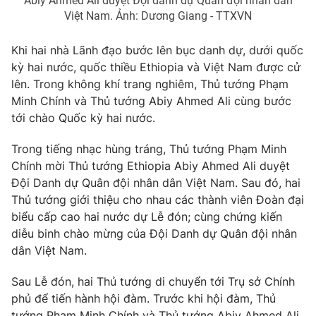
Abiy Ahmed Ali duyệt Đội danh dự Quân đội nhân dân
Thị trường 24h
Tấm lòng Việt
Việt Nam. Ảnh: Dương Giang - TTXVN
VTV4
Vươn mình bằng AI
Khi hai nhà Lãnh đạo bước lên bục danh dự, dưới quốc
kỳ hai nước, quốc thiều Ethiopia và Việt Nam được cử
lên. Trong không khí trang nghiêm, Thủ tướng Phạm
VTV9
VTV8
Minh Chính và Thủ tướng Abiy Ahmed Ali cùng bước
tới chào Quốc kỳ hai nước.
Liên hệ tòa soạn
English
Trong tiếng nhạc hùng tráng, Thủ tướng Phạm Minh
Chính mời Thủ tướng Ethiopia Abiy Ahmed Ali duyệt
Đội Danh dự Quân đội nhân dân Việt Nam. Sau đó, hai
Thủ tướng giới thiệu cho nhau các thành viên Đoàn đại
THỜI BÁO VTV
biểu cấp cao hai nước dự Lễ đón; cùng chứng kiến
diễu binh chào mừng của Đội Danh dự Quân đội nhân
dân Việt Nam.
Theo dõi báo trên
Sau Lễ đón, hai Thủ tướng di chuyển tới Trụ sở Chính
phủ để tiến hành hội đàm. Trước khi hội đàm, Thủ
Cơ quan chủ quản:
Đài Truyền hình Việt Nam
tướng Phạm Minh Chính và Thủ tướng Abiy Ahmed Ali