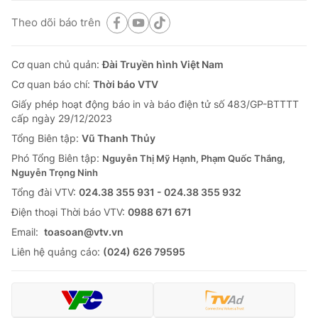
Theo dõi báo trên
Cơ quan chủ quản:
Đài Truyền hình Việt Nam
Cơ quan báo chí:
Thời báo VTV
Giấy phép hoạt động báo in và báo điện tử số 483/GP-BTTTT
cấp ngày 29/12/2023
Tổng Biên tập:
Vũ Thanh Thủy
Phó Tổng Biên tập:
Nguyễn Thị Mỹ Hạnh, Phạm Quốc Thắng,
Nguyễn Trọng Ninh
Tổng đài VTV:
024.38 355 931 - 024.38 355 932
Ðiện thoại Thời báo VTV:
0988 671 671
Email:
toasoan@vtv.vn
Liên hệ quảng cáo:
(024) 626 79595