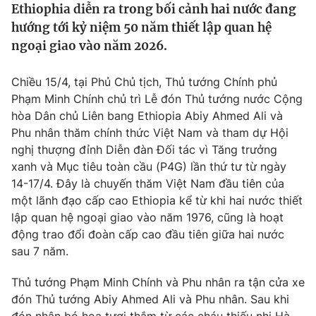
Ethiophia diễn ra trong bối cảnh hai nước đang
Tin tức
hướng tới kỷ niệm 50 năm thiết lập quan hệ
Kinh tế
ngoại giao vào năm 2026.
Thế giới đó đây
Tài chính
Dữ liệu và đời sống
Câu chuyện quốc tế
Chiều 15/4, tại Phủ Chủ tịch, Thủ tướng Chính phủ
Thị trường
Phạm Minh Chính chủ trì Lễ đón Thủ tướng nước Cộng
Truyền hình
Góc doanh nghiệp
hòa Dân chủ Liên bang Ethiopia Abiy Ahmed Ali và
Phu nhân thăm chính thức Việt Nam và tham dự Hội
Phim VTV
nghị thượng đỉnh Diễn đàn Đối tác vì Tăng trưởng
Giải trí
xanh và Mục tiêu toàn cầu (P4G) lần thứ tư từ ngày
Hậu trường
Điện ảnh
14-17/4. Đây là chuyến thăm Việt Nam đầu tiên của
Đời sống
Nhân vật
một lãnh đạo cấp cao Ethiopia kể từ khi hai nước thiết
Âm nhạc
lập quan hệ ngoại giao vào năm 1976, cũng là hoạt
Du lịch
Khán giả
Giáo dục
động trao đổi đoàn cấp cao đầu tiên giữa hai nước
Sao
Làm đẹp
sau 7 năm.
Giải sao mai
Tuyển sinh
Công nghệ
Chất lượng cuộc sống
Thủ tướng Phạm Minh Chính và Phu nhân ra tận cửa xe
Học trực tuyến
đón Thủ tướng Abiy Ahmed Ali và Phu nhân. Sau khi
Hitech Công nghệ tương lai