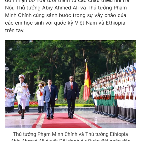
Giao lưu trực tuyến
đón nhận bó hoa tươi thắm từ các cháu thiếu nhi Hà
Sản phẩm
Nội, Thủ tướng Abiy Ahmed Ali và Thủ tướng Phạm
Minh Chính cùng sánh bước trong sự vẫy chào của
Lịch phát sóng
Thị trường
các em học sinh với quốc kỳ Việt Nam và Ethiopia
trên tay.
Tư vấn
Chuyên mục khác
Emagazine
Podcast
Photo
Infographic
Video
Shorts video
VTV Money
VTV Thể thao
VTV Sức khoẻ
Bất động sản
Thủ tướng Phạm Minh Chính và Thủ tướng Ethiopia